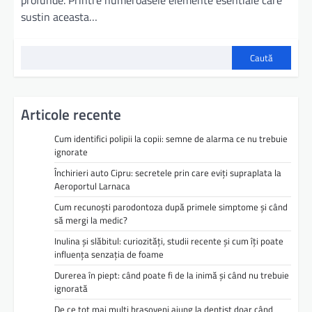
profunde. Printre numeroasele elemente esentiale care
sustin aceasta…
Caută
Articole recente
Cum identifici polipii la copii: semne de alarma ce nu trebuie
ignorate
Închirieri auto Cipru: secretele prin care eviți supraplata la
Aeroportul Larnaca
Cum recunoști parodontoza după primele simptome și când
să mergi la medic?
Inulina și slăbitul: curiozități, studii recente și cum îți poate
influența senzația de foame
Durerea în piept: când poate fi de la inimă și când nu trebuie
ignorată
De ce tot mai mulți brașoveni ajung la dentist doar când