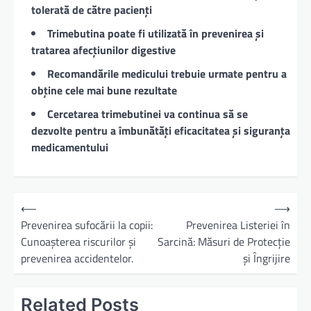
tolerată de către pacienți
Trimebutina poate fi utilizată în prevenirea și
tratarea afecțiunilor digestive
Recomandările medicului trebuie urmate pentru a
obține cele mai bune rezultate
Cercetarea trimebutinei va continua să se
dezvolte pentru a îmbunătăți eficacitatea și siguranța
medicamentului
N
⟵
⟶
a
Prevenirea sufocării la copii:
Prevenirea Listeriei în
Cunoașterea riscurilor și
Sarcină: Măsuri de Protecție
v
prevenirea accidentelor.
și Îngrijire
i
g
Related Posts
a