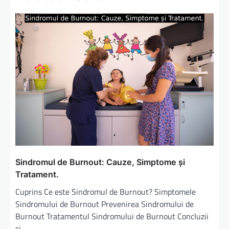
r
e
î
n
a
r
t
i
c
o
Sindromul de Burnout: Cauze, Simptome și
l
Tratament.
e
Cuprins Ce este Sindromul de Burnout? Simptomele
Sindromului de Burnout Prevenirea Sindromului de
Burnout Tratamentul Sindromului de Burnout Concluzii
și…