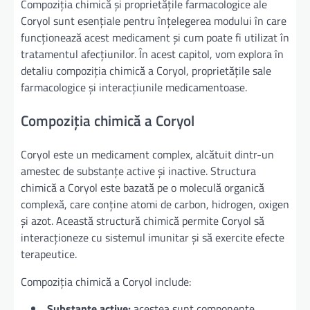
Compoziția chimică și proprietățile farmacologice ale
Coryol sunt esențiale pentru înțelegerea modului în care
funcționează acest medicament și cum poate fi utilizat în
tratamentul afecțiunilor. În acest capitol, vom explora în
detaliu compoziția chimică a Coryol, proprietățile sale
farmacologice și interacțiunile medicamentoase.
Compoziția chimică a Coryol
Coryol este un medicament complex, alcătuit dintr-un
amestec de substanțe active și inactive. Structura
chimică a Coryol este bazată pe o moleculă organică
complexă, care conține atomi de carbon, hidrogen, oxigen
și azot. Această structură chimică permite Coryol să
interacționeze cu sistemul imunitar și să exercite efecte
terapeutice.
Compoziția chimică a Coryol include:
Substanțe active:
acestea sunt componente