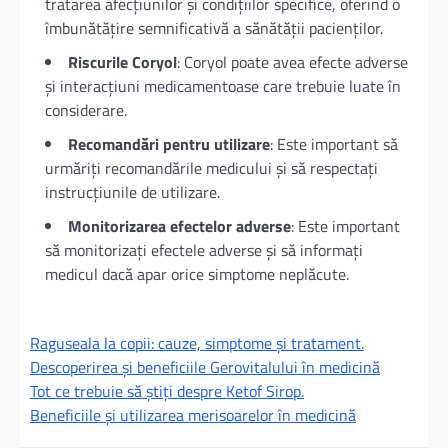
tratarea afecțiunilor și condițiilor specifice, oferind o
îmbunătățire semnificativă a sănătății pacienților.
Riscurile Coryol
: Coryol poate avea efecte adverse
și interacțiuni medicamentoase care trebuie luate în
considerare.
Recomandări pentru utilizare
: Este important să
urmăriți recomandările medicului și să respectați
instrucțiunile de utilizare.
Monitorizarea efectelor adverse
: Este important
să monitorizați efectele adverse și să informați
medicul dacă apar orice simptome neplăcute.
Raguseala la copii: cauze, simptome și tratament.
Descoperirea și beneficiile Gerovitalului în medicină
Tot ce trebuie să știți despre Ketof Sirop.
Beneficiile și utilizarea merisoarelor în medicină