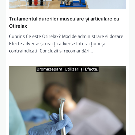
c
o
Tratamentul durerilor musculare și articulare cu
l
Otirelax
e
Cuprins Ce este Otirelax? Mod de administrare și dozare
Efecte adverse și reacții adverse Interacțiuni și
contraindicații Concluzii și recomandări…