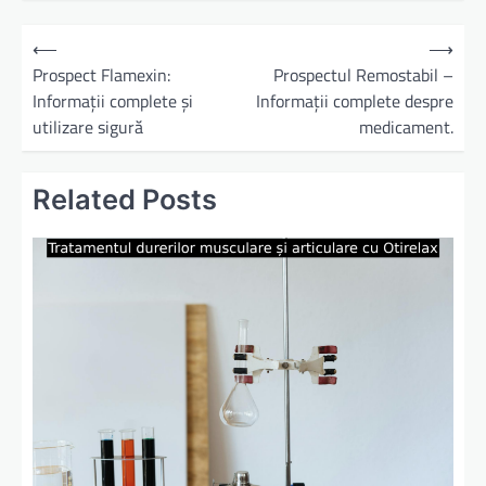
N
⟵
⟶
a
Prospect Flamexin:
Prospectul Remostabil –
Informații complete și
Informații complete despre
v
utilizare sigură
medicament.
i
g
Related Posts
a
r
e
î
n
a
r
t
i