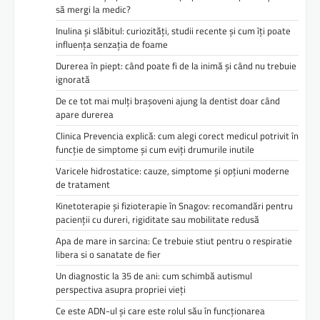
să mergi la medic?
Inulina și slăbitul: curiozități, studii recente și cum îți poate
influența senzația de foame
Durerea în piept: când poate fi de la inimă și când nu trebuie
ignorată
De ce tot mai mulți brașoveni ajung la dentist doar când
apare durerea
Clinica Prevencia explică: cum alegi corect medicul potrivit în
funcție de simptome și cum eviți drumurile inutile
Varicele hidrostatice: cauze, simptome și opțiuni moderne
de tratament
Kinetoterapie și fizioterapie în Snagov: recomandări pentru
pacienții cu dureri, rigiditate sau mobilitate redusă
Apa de mare in sarcina: Ce trebuie stiut pentru o respiratie
libera si o sanatate de fier
Un diagnostic la 35 de ani: cum schimbă autismul
perspectiva asupra propriei vieți
Ce este ADN-ul și care este rolul său în funcționarea