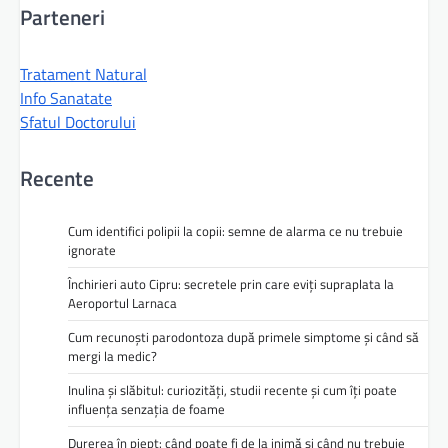
Parteneri
Tratament Natural
Info Sanatate
Sfatul Doctorului
Recente
Cum identifici polipii la copii: semne de alarma ce nu trebuie
ignorate
Închirieri auto Cipru: secretele prin care eviți supraplata la
Aeroportul Larnaca
Cum recunoști parodontoza după primele simptome și când să
mergi la medic?
Inulina și slăbitul: curiozități, studii recente și cum îți poate
influența senzația de foame
Durerea în piept: când poate fi de la inimă și când nu trebuie