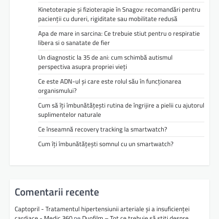
Kinetoterapie și fizioterapie în Snagov: recomandări pentru
pacienții cu dureri, rigiditate sau mobilitate redusă
Apa de mare in sarcina: Ce trebuie stiut pentru o respiratie
libera si o sanatate de fier
Un diagnostic la 35 de ani: cum schimbă autismul
perspectiva asupra propriei vieți
Ce este ADN-ul și care este rolul său în funcționarea
organismului?
Cum să îți îmbunătățești rutina de îngrijire a pielii cu ajutorul
suplimentelor naturale
Ce înseamnă recovery tracking la smartwatch?
Cum îți îmbunătățești somnul cu un smartwatch?
Comentarii recente
Captopril - Tratamentul hipertensiunii arteriale și a insuficienței
cardiace - Medic 360
pe
Duofilm – Tot ce trebuie să știți despre