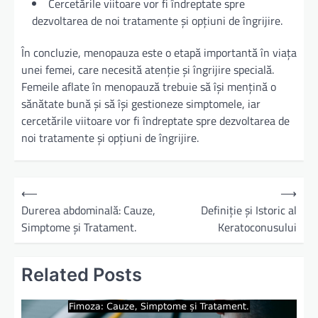
Cercetările viitoare vor fi îndreptate spre
dezvoltarea de noi tratamente și opțiuni de îngrijire.
În concluzie, menopauza este o etapă importantă în viața
unei femei, care necesită atenție și îngrijire specială.
Femeile aflate în menopauză trebuie să își mențină o
sănătate bună și să își gestioneze simptomele, iar
cercetările viitoare vor fi îndreptate spre dezvoltarea de
noi tratamente și opțiuni de îngrijire.
N
⟵
⟶
a
Durerea abdominală: Cauze,
Definiție și Istoric al
Simptome și Tratament.
Keratoconusului
v
i
Related Posts
g
a