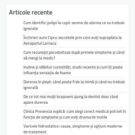
Articole recente
Cum identifici polipii la copii: semne de alarma ce nu trebuie
ignorate
Închirieri auto Cipru: secretele prin care eviți supraplata la
Aeroportul Larnaca
Cum recunoști parodontoza după primele simptome și când
să mergi la medic?
Inulina și slăbitul: curiozități, studii recente și cum îți poate
influența senzația de foame
Durerea în piept: când poate fi de la inimă și când nu trebuie
ignorată
De ce tot mai mulți brașoveni ajung la dentist doar când
apare durerea
Clinica Prevencia explică: cum alegi corect medicul potrivit în
funcție de simptome și cum eviți drumurile inutile
Varicele hidrostatice: cauze, simptome și opțiuni moderne
de tratament