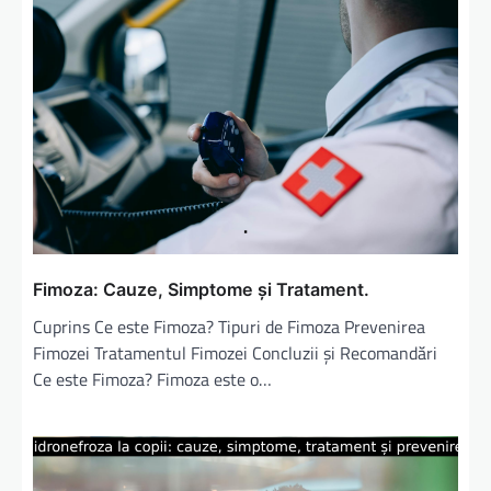
r
e
î
n
a
r
t
i
c
Fimoza: Cauze, Simptome și Tratament.
o
Cuprins Ce este Fimoza? Tipuri de Fimoza Prevenirea
l
Fimozei Tratamentul Fimozei Concluzii și Recomandări
e
Ce este Fimoza? Fimoza este o…