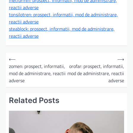
metformin: prospect, informatii, mod de administrare,
reactii adverse
tonsilotren: prospect, informatii, mod de administrare,
reactii adverse
steablock: prospect, informatii, mod de administrare,
reactii adverse
N
⟵
⟶
a
zomen: prospect, informatii,
orofar: prospect, informatii,
mod de administrare, reactii
mod de administrare, reactii
v
adverse
adverse
i
g
Related Posts
a
r
e
î