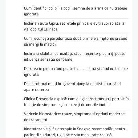
Cum identifici polipii la copii: semne de alarma ce nu trebuie
ignorate
Închirieri auto Cipru: secretele prin care eviți supraplata la
Aeroportul Larnaca
Cum recunoști parodontoza după primele simptome și când
să mergi la medic?
Inulina și slăbitul: curiozități, studii recente și cum îți poate
influența senzația de foame
Durerea în piept: când poate fi de la inimă și când nu trebuie
ignorată
De ce tot mai mulți brașoveni ajung la dentist doar când
apare durerea
Clinica Prevencia explică: cum alegi corect medicul potrivit în
funcție de simptome și cum eviți drumurile inutile
Varicele hidrostatice: cauze, simptome și opțiuni moderne
de tratament
Kinetoterapie și fizioterapie în Snagov: recomandări pentru
pacienții cu dureri, rigiditate sau mobilitate redusă