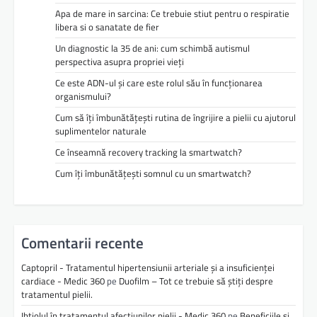
Apa de mare in sarcina: Ce trebuie stiut pentru o respiratie
libera si o sanatate de fier
Un diagnostic la 35 de ani: cum schimbă autismul
perspectiva asupra propriei vieți
Ce este ADN-ul și care este rolul său în funcționarea
organismului?
Cum să îți îmbunătățești rutina de îngrijire a pielii cu ajutorul
suplimentelor naturale
Ce înseamnă recovery tracking la smartwatch?
Cum îți îmbunătățești somnul cu un smartwatch?
Comentarii recente
Captopril - Tratamentul hipertensiunii arteriale și a insuficienței
cardiace - Medic 360
pe
Duofilm – Tot ce trebuie să știți despre
tratamentul pielii.
Ihtiolul în tratamentul afecțiunilor pielii - Medic 360
pe
Beneficiile și