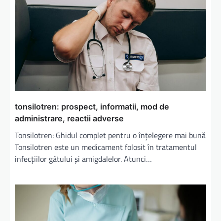
n
a
r
t
i
c
o
tonsilotren: prospect, informatii, mod de
l
administrare, reactii adverse
e
Tonsilotren: Ghidul complet pentru o înțelegere mai bună
Tonsilotren este un medicament folosit în tratamentul
infecțiilor gâtului și amigdalelor. Atunci…