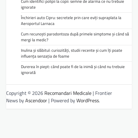
Cum identifici polipii la copii: semne de alarma ce nu trebuie
ignorate
Închirieri auto Cipru: secretele prin care eviți supraplata la
Aeroportul Larnaca
Cum recunoști parodontoza după primele simptome și când să
mergi la medic?
Inulina și slăbitul: curiozități, studii recente și cum îți poate
influența senzația de foame
Durerea în piept: când poate fi de la inimă și când nu trebuie
ignorată
Copyright © 2026
Recomandari Medicale
| Frontier
News by
Ascendoor
| Powered by
WordPress
.