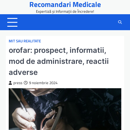
Recomandari Medicale
Skip
to
Expertiză și Informații de Încredere!
content
MIT SAU REALITATE
orofar: prospect, informatii,
mod de administrare, reactii
adverse
press
9 noiembrie 2024