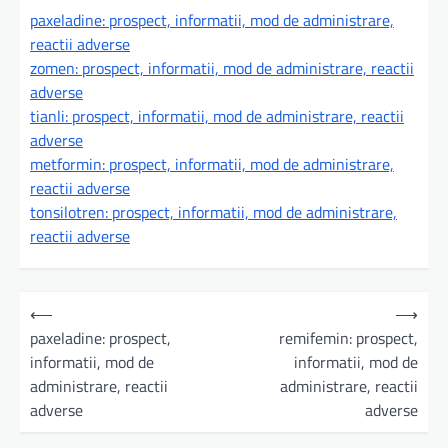
paxeladine: prospect, informatii, mod de administrare,
reactii adverse
zomen: prospect, informatii, mod de administrare, reactii
adverse
tianli: prospect, informatii, mod de administrare, reactii
adverse
metformin: prospect, informatii, mod de administrare,
reactii adverse
tonsilotren: prospect, informatii, mod de administrare,
reactii adverse
N
⟵
⟶
a
paxeladine: prospect,
remifemin: prospect,
informatii, mod de
informatii, mod de
v
administrare, reactii
administrare, reactii
i
adverse
adverse
g