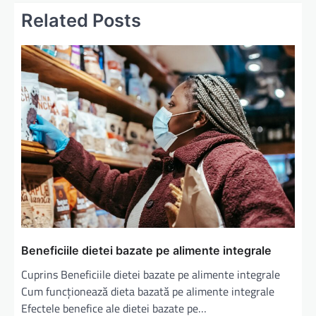
a
Related Posts
r
e
î
n
a
r
t
i
c
o
l
Beneficiile dietei bazate pe alimente integrale
e
Cuprins Beneficiile dietei bazate pe alimente integrale
Cum funcționează dieta bazată pe alimente integrale
Efectele benefice ale dietei bazate pe…