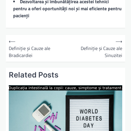
Dezvoltarea și îmbunătățirea acestei tehnici
pentru a oferi oportunități noi și mai eficiente pentru
pacienți
N
⟵
⟶
a
Definiție și Cauze ale
Definiție și Cauze ale
Bradicardiei
Sinuzitei
v
i
Related Posts
g
a
r
e
î
n
a