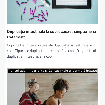
r
t
i
c
Duplicația intestinală la copii: cauze, simptome și
o
tratament.
l
Cuprins Definiție și cauze ale duplicației intestinale la
e
copii Tipuri de duplicație intestinală la copii Diagnosticul
duplicației intestinale la copii…