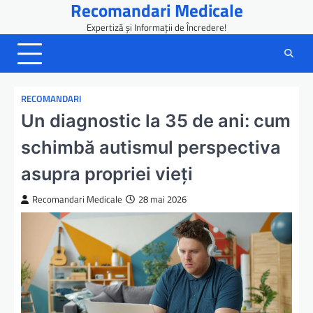
Recomandari Medicale
Skip
to
Expertiză și Informații de Încredere!
content
RECOMANDARI
Un diagnostic la 35 de ani: cum
schimbă autismul perspectiva
asupra propriei vieți
Recomandari Medicale
28 mai 2026