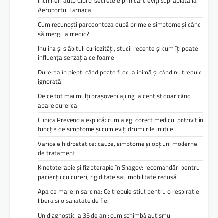
Închirieri auto Cipru: secretele prin care eviți supraplata la
Aeroportul Larnaca
Cum recunoști parodontoza după primele simptome și când
să mergi la medic?
Inulina și slăbitul: curiozități, studii recente și cum îți poate
influența senzația de foame
Durerea în piept: când poate fi de la inimă și când nu trebuie
ignorată
De ce tot mai mulți brașoveni ajung la dentist doar când
apare durerea
Clinica Prevencia explică: cum alegi corect medicul potrivit în
funcție de simptome și cum eviți drumurile inutile
Varicele hidrostatice: cauze, simptome și opțiuni moderne
de tratament
Kinetoterapie și fizioterapie în Snagov: recomandări pentru
pacienții cu dureri, rigiditate sau mobilitate redusă
Apa de mare in sarcina: Ce trebuie stiut pentru o respiratie
libera si o sanatate de fier
Un diagnostic la 35 de ani: cum schimbă autismul