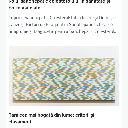
l
Rolul sanohepatic colesterolului în sănătate și
bolile asociate
e
Cuprins Sanohepatic Colesterol: Introducere și Definiție
Cauze și Factori de Risc pentru Sanohepatic Colesterol
Simptome și Diagnostic pentru Sanohepatic Colesterol…
Țara cea mai bogată din lume: criterii și
clasament.