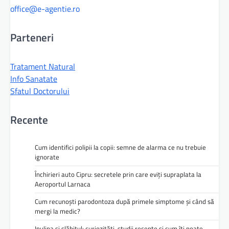
office@e-agentie.ro
Parteneri
Tratament Natural
Info Sanatate
Sfatul Doctorului
Recente
Cum identifici polipii la copii: semne de alarma ce nu trebuie
ignorate
Închirieri auto Cipru: secretele prin care eviți supraplata la
Aeroportul Larnaca
Cum recunoști parodontoza după primele simptome și când să
mergi la medic?
Inulina și slăbitul: curiozități, studii recente și cum îți poate