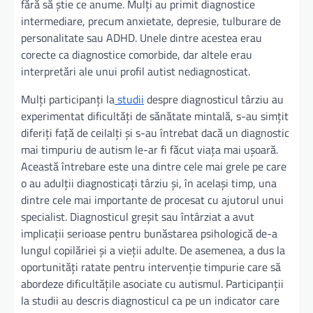
fără să știe ce anume. Mulți au primit diagnostice
intermediare, precum anxietate, depresie, tulburare de
personalitate sau ADHD. Unele dintre acestea erau
corecte ca diagnostice comorbide, dar altele erau
interpretări ale unui profil autist nediagnosticat.
Mulți participanți la
studii
despre diagnosticul târziu au
experimentat dificultăți de sănătate mintală, s-au simțit
diferiți față de ceilalți și s-au întrebat dacă un diagnostic
mai timpuriu de autism le-ar fi făcut viața mai ușoară.
Această întrebare este una dintre cele mai grele pe care
o au adulții diagnosticați târziu și, în același timp, una
dintre cele mai importante de procesat cu ajutorul unui
specialist. Diagnosticul greșit sau întârziat a avut
implicații serioase pentru bunăstarea psihologică de-a
lungul copilăriei și a vieții adulte. De asemenea, a dus la
oportunități ratate pentru intervenție timpurie care să
abordeze dificultățile asociate cu autismul. Participanții
la studii au descris diagnosticul ca pe un indicator care