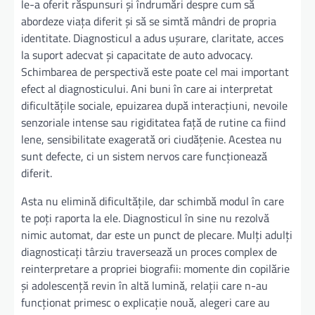
le-a oferit răspunsuri și îndrumări despre cum să
abordeze viața diferit și să se simtă mândri de propria
identitate. Diagnosticul a adus ușurare, claritate, acces
la suport adecvat și capacitate de auto advocacy.
Schimbarea de perspectivă este poate cel mai important
efect al diagnosticului. Ani buni în care ai interpretat
dificultățile sociale, epuizarea după interacțiuni, nevoile
senzoriale intense sau rigiditatea față de rutine ca fiind
lene, sensibilitate exagerată ori ciudățenie. Acestea nu
sunt defecte, ci un sistem nervos care funcționează
diferit.
Asta nu elimină dificultățile, dar schimbă modul în care
te poți raporta la ele. Diagnosticul în sine nu rezolvă
nimic automat, dar este un punct de plecare. Mulți adulți
diagnosticați târziu traversează un proces complex de
reinterpretare a propriei biografii: momente din copilărie
și adolescență revin în altă lumină, relații care n-au
funcționat primesc o explicație nouă, alegeri care au