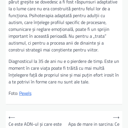
părut greșite se dovedesc a fi fost răspunsuri adaptative
la o lume care nu era construită pentru felul lor de a
funcționa. Psihoterapia adaptată pentru adulții cu
autism, care înțelege profilul specific de procesare,
comunicare și reglare emoțională, poate fi un sprijin
important în această perioadă. Nu pentru a „trata”
autismul, ci pentru a procesa anii de dinainte și a
construi strategii mai conștiente pentru viitor.
Diagnosticul la 35 de ani nu e o pierdere de timp. Este un
moment în care viața poate fi trăită cu mai multă
înțelegere față de propriul sine și mai puțin efort irosit în
a te potrivi în forme care nu sunt ale tale.
Foto:
Pexels
N
⟵
⟶
a
Ce este ADN-ul și care este
Apa de mare in sarcina: Ce