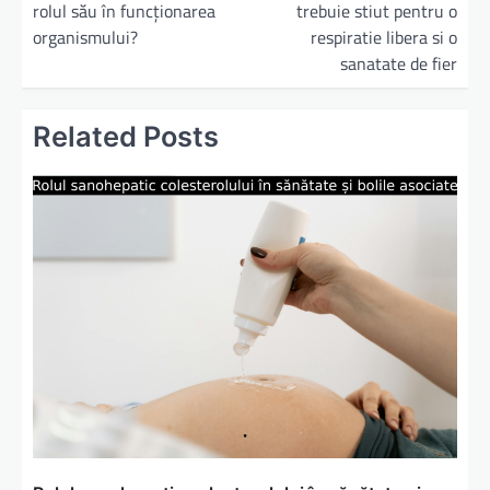
rolul său în funcționarea
trebuie stiut pentru o
v
organismului?
respiratie libera si o
i
sanatate de fier
g
a
Related Posts
r
e
î
n
a
r
t
i
c
o