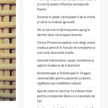
și cum îți poate influența senzația de
foame
Durerea în piept: când poate fi de la inimă
și când nu trebuie ignorată
De ce tot mai mulți brașoveni ajung la
dentist doar când apare durerea
Clinica Prevencia explică: cum alegi corect
medicul potrivit în funcție de simptome și
cum eviți drumurile inutile
Varicele hidrostatice: cauze, simptome și
opțiuni moderne de tratament
Kinetoterapie și fizioterapie în Snagov:
recomandări pentru pacienții cu dureri,
rigiditate sau mobilitate redusă
Apa de mare in sarcina: Ce trebuie stiut
pentru o respiratie libera si o sanatate de
fier