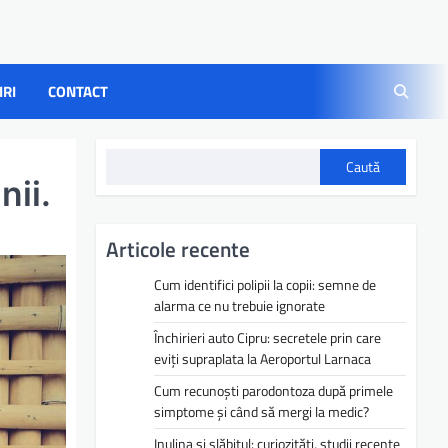
IRI
CONTACT
Caută
nii.
Articole recente
Cum identifici polipii la copii: semne de
alarma ce nu trebuie ignorate
Închirieri auto Cipru: secretele prin care
eviți supraplata la Aeroportul Larnaca
Cum recunoști parodontoza după primele
simptome și când să mergi la medic?
Inulina și slăbitul: curiozități, studii recente