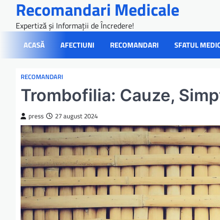
Recomandari Medicale
Skip
to
Expertiză și Informații de Încredere!
content
ACASĂ
AFECTIUNI
RECOMANDARI
SFATUL MEDI
RECOMANDARI
Trombofilia: Cauze, Simp
press
27 august 2024