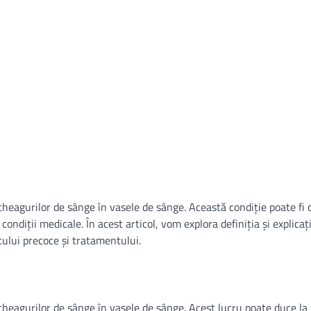
 cheagurilor de sânge în vasele de sânge. Această condiție poate fi
 condiții medicale. În acest articol, vom explora definiția și explicaț
icului precoce și tratamentului.
 cheagurilor de sânge în vasele de sânge. Acest lucru poate duce l