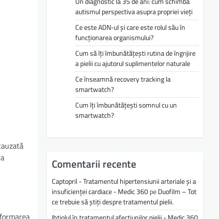
Un diagnostic la 35 de ani: cum schimbă
autismul perspectiva asupra propriei vieți
Ce este ADN-ul și care este rolul său în
funcționarea organismului?
Cum să îți îmbunătățești rutina de îngrijire
a pielii cu ajutorul suplimentelor naturale
Ce înseamnă recovery tracking la
smartwatch?
Cum îți îmbunătățești somnul cu un
smartwatch?
 cauzată
ia
Comentarii recente
Captopril - Tratamentul hipertensiunii arteriale și a
insuficienței cardiace - Medic 360
pe
Duofilm – Tot
ce trebuie să știți despre tratamentul pielii.
a formarea
Ihtiolul în tratamentul afecțiunilor pielii - Medic 360