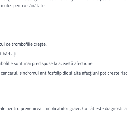
riculos pentru sănătate.
cul de trombofilie crește.
 bărbații.
ombofilie sunt mai predispuse la această afecțiune.
 cancerul, sindromul antifosfolipidic și alte afecțiuni pot crește ris
ale pentru prevenirea complicațiilor grave. Cu cât este diagnostic