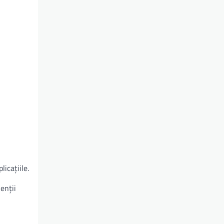
icațiile.
enții