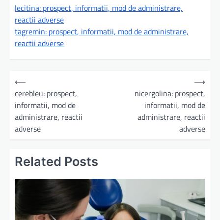
lecitina: prospect, informatii, mod de administrare,
reactii adverse
tagremin: prospect, informatii, mod de administrare,
reactii adverse
N
⟵
⟶
a
cerebleu: prospect,
nicergolina: prospect,
informatii, mod de
informatii, mod de
v
administrare, reactii
administrare, reactii
i
adverse
adverse
g
a
Related Posts
r
e
î
n