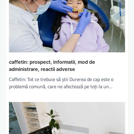
a
r
t
i
c
o
l
caffetin: prospect, informatii, mod de
administrare, reactii adverse
e
Caffetin: Tot ce trebuie să știi Durerea de cap este o
problemă comună, care ne afectează pe toți la un…