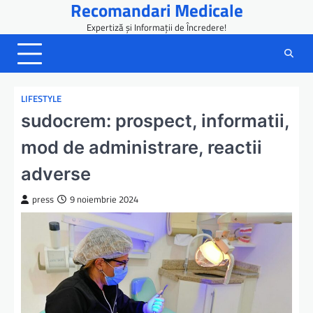
Recomandari Medicale
Skip
to
Expertiză și Informații de Încredere!
content
LIFESTYLE
sudocrem: prospect, informatii,
mod de administrare, reactii
adverse
press
9 noiembrie 2024