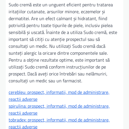
Sudo cremă este un unguent eficient pentru tratarea
iritațiilor cutanate, arsurilor minore, eczemelor și
dermatitei. Are un efect calmant și hidratant, fiind
potrivită pentru toate tipurile de piele, inclusiv pielea
sensibilă și uscată. Înainte de a utiliza Sudo cremă, este
important să citiți cu atenție prospectul sau să
consultați un medic. Nu utilizați Sudo cremă dacă
sunteți alergic la oricare dintre componentele sale.
Pentru a obține rezultate optime, este important să
utilizați Sudo cremă conform instrucțiunilor de pe
prospect. Dacă aveți orice întrebări sau nelămuriri,
consultați un medic sau un farmacist.
cerebleu: prospect, informatii, mod de administrare,
reactii adverse
spirulina: prospect, informatii, mod de administrare,
reactii adverse
tobradex: prospect, informatii, mod de administrare,
reactii adverse