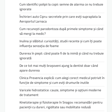
Cum identifici polipii la copii: semne de alarma ce nu trebuie
ignorate
Închirieri auto Cipru: secretele prin care eviți supraplata la
Aeroportul Larnaca
Cum recunoști parodontoza după primele simptome și când
să mergi la medic?
Inulina și slăbitul: curiozități, studii recente și cum îți poate
influența senzația de foame
Durerea în piept: când poate fi de la inimă și când nu trebuie
ignorată
De ce tot mai mulți brașoveni ajung la dentist doar când
apare durerea
Clinica Prevencia explică: cum alegi corect medicul potrivit în
funcție de simptome și cum eviți drumurile inutile
Varicele hidrostatice: cauze, simptome și opțiuni moderne
de tratament
Kinetoterapie și fizioterapie în Snagov: recomandări pentru
pacienții cu dureri, rigiditate sau mobilitate redusă