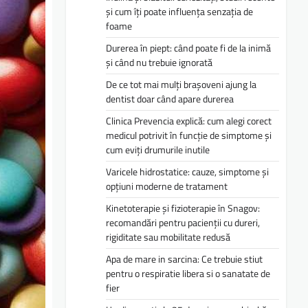
și cum îți poate influența senzația de
foame
Durerea în piept: când poate fi de la inimă
și când nu trebuie ignorată
De ce tot mai mulți brașoveni ajung la
dentist doar când apare durerea
Clinica Prevencia explică: cum alegi corect
medicul potrivit în funcție de simptome și
cum eviți drumurile inutile
Varicele hidrostatice: cauze, simptome și
opțiuni moderne de tratament
Kinetoterapie și fizioterapie în Snagov:
recomandări pentru pacienții cu dureri,
rigiditate sau mobilitate redusă
Apa de mare in sarcina: Ce trebuie stiut
pentru o respiratie libera si o sanatate de
fier