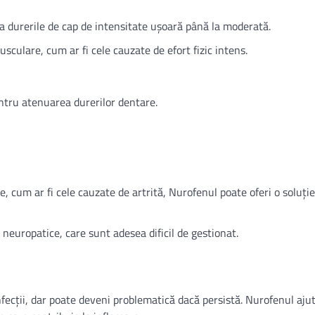
ata durerile de cap de intensitate ușoară până la moderată.
musculare, cum ar fi cele cauzate de efort fizic intens.
pentru atenuarea durerilor dentare.
e, cum ar fi cele cauzate de artrită, Nurofenul poate oferi o soluți
 neuropatice, care sunt adesea dificil de gestionat.
infecții, dar poate deveni problematică dacă persistă. Nurofenul ajut