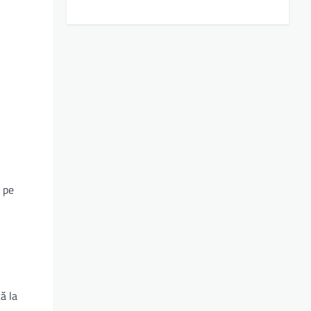
e pe
ă la