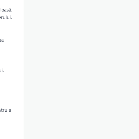
loasă.
rului.
ea
i.
ntru a