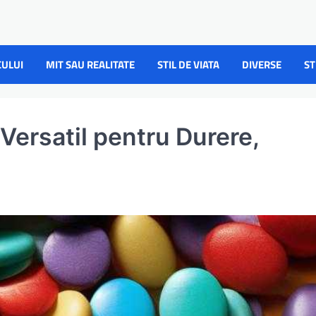
CULUI
MIT SAU REALITATE
STIL DE VIATA
DIVERSE
ST
ersatil pentru Durere,