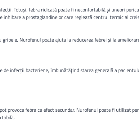
cții. Totuși, febra ridicată poate fi neconfortabilă și uneori pericu
e inhibare a prostaglandinelor care reglează centrul termic al creie
 sau gripele, Nurofenul poate ajuta la reducerea febrei și la ameliorar
te de infecții bacteriene, îmbunătățind starea generală a pacientulu
 pot provoca febra ca efect secundar. Nurofenul poate fi utilizat pe
tabilă.