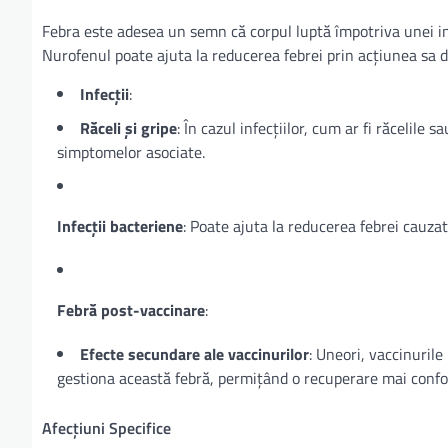
Febra este adesea un semn că corpul luptă împotriva unei infe
Nurofenul poate ajuta la reducerea febrei prin acțiunea sa d
Infecții
:
Răceli și gripe
: În cazul infecțiilor, cum ar fi răcelile
simptomelor asociate.
Infecții bacteriene
: Poate ajuta la reducerea febrei cauza
Febră post-vaccinare
:
Efecte secundare ale vaccinurilor
: Uneori, vaccinurile
gestiona această febră, permițând o recuperare mai confor
Afecțiuni Specifice