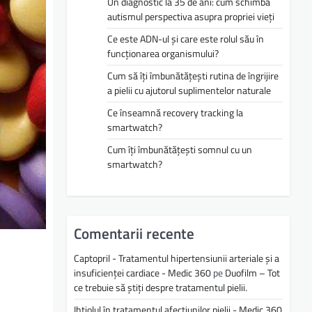
Un diagnostic la 35 de ani: cum schimbă
autismul perspectiva asupra propriei vieți
Ce este ADN-ul și care este rolul său în
funcționarea organismului?
Cum să îți îmbunătățești rutina de îngrijire
a pielii cu ajutorul suplimentelor naturale
Ce înseamnă recovery tracking la
smartwatch?
Cum îți îmbunătățești somnul cu un
smartwatch?
Comentarii recente
Captopril - Tratamentul hipertensiunii arteriale și a
insuficienței cardiace - Medic 360
pe
Duofilm – Tot
ce trebuie să știți despre tratamentul pielii.
Ihtiolul în tratamentul afecțiunilor pielii - Medic 360