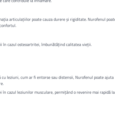
e care contribuie la inflamare.
mația articulațiilor poate cauza durere și rigiditate. Nurofenul poat
confortul.
i în cazul osteoartritei, îmbunătățind calitatea vieții.
ă cu leziuni, cum ar fi entorse sau distensii, Nurofenul poate ajuta 
re.
ei în cazul leziunilor musculare, permițând o revenire mai rapidă la