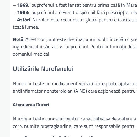
–
1969
: Ibuprofenul a fost lansat pentru prima dată în Mar
–
1983
: Ibuprofenul a devenit disponibil fără prescripție me
–
Astăzi
: Nurofen este recunoscut global pentru eficacitatea 
toată lumea.
Notă
: Acest conținut este destinat unui public începător și 
ingredientului său activ, ibuprofenul. Pentru informații det
domeniul medical.
Utilizările Nurofenului
Nurofenul este un medicament versatil care poate ajuta la t
antiinflamator nonsteroidian (AINS) care acționează pentru a
Atenuarea Durerii
Nurofenul este cunoscut pentru capacitatea sa de a atenua 
corp, numite prostaglandine, care sunt responsabile pentru 