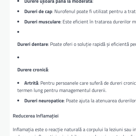
Durere ușoară până la moderată
:
Dureri de cap
: Nurofenul poate fi utilizat pentru a tr
Dureri musculare
: Este eficient în tratarea durerilor 
Dureri dentare
: Poate oferi o soluție rapidă și eficientă 
Durere cronică
:
Artrită
: Pentru persoanele care suferă de dureri cronic
termen lung pentru managementul durerii.
Dureri neuropatice
: Poate ajuta la atenuarea durerilor
Reducerea Inflamației
Inflamația este o reacție naturală a corpului la leziuni sau 