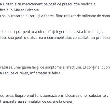
ea Britanie ca medicament pe bază de prescripție medicală.
dicală în Marea Britanie.
sa în tratarea durerii și a febrei, fiind utilizat de milioane de oam
este conceput pentru a oferi o înțelegere de bază a Nurofen și a
aliate sau pentru utilizarea medicamentului, consultați un profesion
ratarea unei game largi de simptome și afecțiuni. El conține ibupr
 reduce durerea, inflamația și febră.
durerea. Ibuprofenul funcționează prin blocarea unor substanțe c
transmiterea semnalelor de durere la creier.