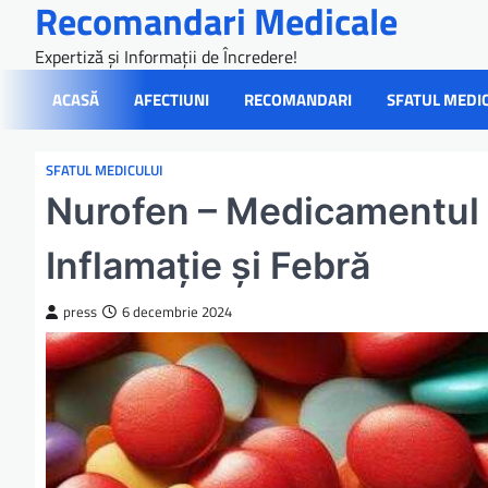
Recomandari Medicale
Skip
to
Expertiză și Informații de Încredere!
content
ACASĂ
AFECTIUNI
RECOMANDARI
SFATUL MEDI
SFATUL MEDICULUI
Nurofen – Medicamentul V
Inflamație și Febră
press
6 decembrie 2024