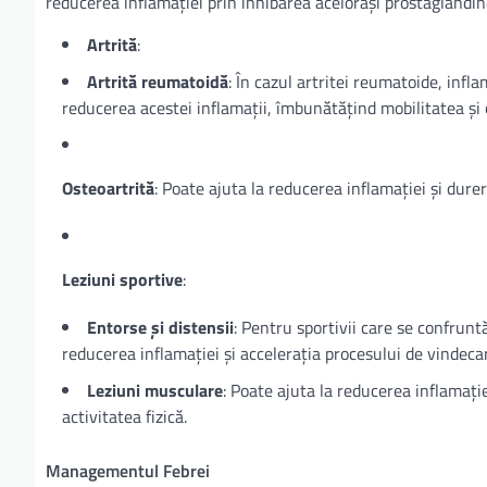
reducerea inflamației prin inhibarea acelorași prostaglandin
Artrită
:
Artrită reumatoidă
: În cazul artritei reumatoide, infla
reducerea acestei inflamații, îmbunătățind mobilitatea și 
Osteoartrită
: Poate ajuta la reducerea inflamației și dureri
Leziuni sportive
:
Entorse și distensii
: Pentru sportivii care se confrunt
reducerea inflamației și accelerația procesului de vindeca
Leziuni musculare
: Poate ajuta la reducerea inflamați
activitatea fizică.
Managementul Febrei