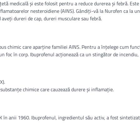
ă medicală și este folosit pentru a reduce durerea și febră. Este
lamatoarelor nesteroidiene (AINS). Gândiți-vă la Nurofen ca la un
 aveți dureri de cap, dureri musculare sau febră.
pus chimic care aparține familiei AINS. Pentru a înțelege cum fun
un foc în corp. Ibuprofenul acționează ca un stingător de incendiu
X).
substanțe chimice care cauzează durere și inflamație.
n anii 1960. Ibuprofenul, ingredientul său activ, a fost sintetiza