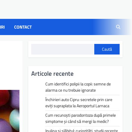
IRI
CONTACT
Caută
Articole recente
Cum identifici polipii la copii: semne de
alarma ce nu trebuie ignorate
Închirieri auto Cipru: secretele prin care
eviți supraplata la Aeroportul Larnaca
Cum recunoști parodontoza după primele
simptome și când să mergi la medic?
Inulina și slăbitul: curiozități, studii recente