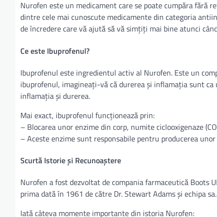
Nurofen este un medicament care se poate cumpăra fără rețet
dintre cele mai cunoscute medicamente din categoria antiinf
de încredere care vă ajută să vă simțiți mai bine atunci când
Ce este Ibuprofenul?
Ibuprofenul este ingredientul activ al Nurofen. Este un com
ibuprofenul, imagineați-vă că durerea și inflamația sunt ca 
inflamația și durerea.
Mai exact, ibuprofenul funcționează prin:
– Blocarea unor enzime din corp, numite ciclooxigenaze (CO
– Aceste enzime sunt responsabile pentru producerea unor 
Scurtă Istorie și Recunoaștere
Nurofen a fost dezvoltat de compania farmaceutică Boots UK î
prima dată în 1961 de către Dr. Stewart Adams și echipa sa.
Iată câteva momente importante din istoria Nurofen: