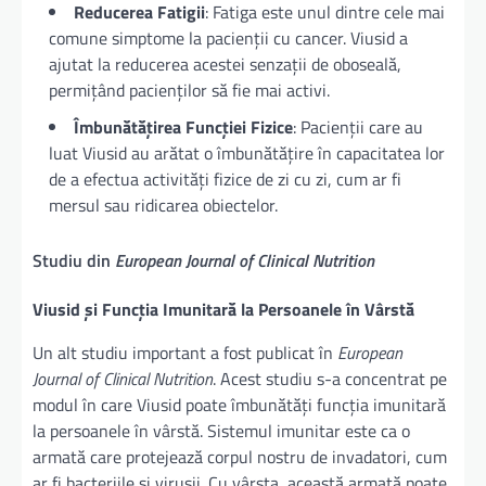
Reducerea Fatigii
: Fatiga este unul dintre cele mai
comune simptome la pacienții cu cancer. Viusid a
ajutat la reducerea acestei senzații de oboseală,
permițând pacienților să fie mai activi.
Îmbunătățirea Funcției Fizice
: Pacienții care au
luat Viusid au arătat o îmbunătățire în capacitatea lor
de a efectua activități fizice de zi cu zi, cum ar fi
mersul sau ridicarea obiectelor.
Studiu din
European Journal of Clinical Nutrition
Viusid și Funcția Imunitară la Persoanele în Vârstă
Un alt studiu important a fost publicat în
European
Journal of Clinical Nutrition
. Acest studiu s-a concentrat pe
modul în care Viusid poate îmbunătăți funcția imunitară
la persoanele în vârstă. Sistemul imunitar este ca o
armată care protejează corpul nostru de invadatori, cum
ar fi bacteriile și virușii. Cu vârsta, această armată poate