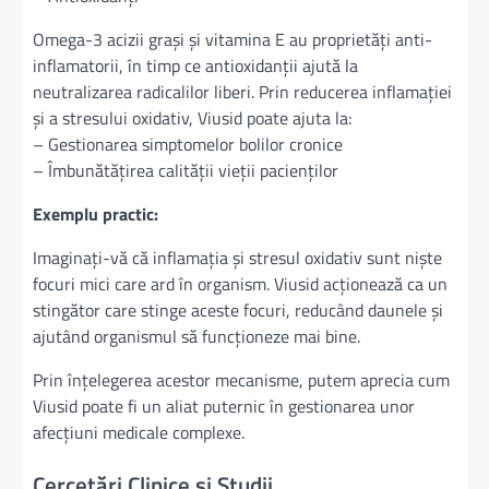
Omega-3 acizii grași și vitamina E au proprietăți anti-
inflamatorii, în timp ce antioxidanții ajută la
neutralizarea radicalilor liberi. Prin reducerea inflamației
și a stresului oxidativ, Viusid poate ajuta la:
– Gestionarea simptomelor bolilor cronice
– Îmbunătățirea calității vieții pacienților
Exemplu practic:
Imaginați-vă că inflamația și stresul oxidativ sunt niște
focuri mici care ard în organism. Viusid acționează ca un
stingător care stinge aceste focuri, reducând daunele și
ajutând organismul să funcționeze mai bine.
Prin înțelegerea acestor mecanisme, putem aprecia cum
Viusid poate fi un aliat puternic în gestionarea unor
afecțiuni medicale complexe.
Cercetări Clinice și Studii