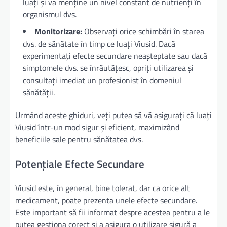
luați și va menține un nivel constant de nutrienți în
organismul dvs.
Monitorizare:
Observați orice schimbări în starea
dvs. de sănătate în timp ce luați Viusid. Dacă
experimentați efecte secundare neașteptate sau dacă
simptomele dvs. se înrăutățesc, opriți utilizarea și
consultați imediat un profesionist în domeniul
sănătății.
Urmând aceste ghiduri, veți putea să vă asigurați că luați
Viusid într-un mod sigur și eficient, maximizând
beneficiile sale pentru sănătatea dvs.
Potențiale Efecte Secundare
Viusid este, în general, bine tolerat, dar ca orice alt
medicament, poate prezenta unele efecte secundare.
Este important să fii informat despre acestea pentru a le
putea gestiona corect și a asigura o utilizare sigură a