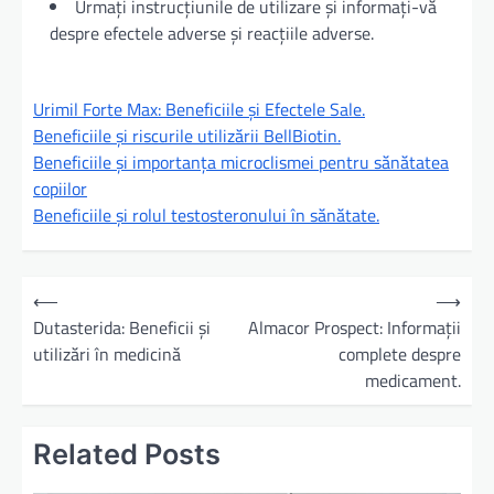
Urmați instrucțiunile de utilizare și informați-vă
despre efectele adverse și reacțiile adverse.
Urimil Forte Max: Beneficiile și Efectele Sale.
Beneficiile și riscurile utilizării BellBiotin.
Beneficiile și importanța microclismei pentru sănătatea
copiilor
Beneficiile și rolul testosteronului în sănătate.
N
⟵
⟶
a
Dutasterida: Beneficii și
Almacor Prospect: Informații
utilizări în medicină
complete despre
v
medicament.
i
g
Related Posts
a