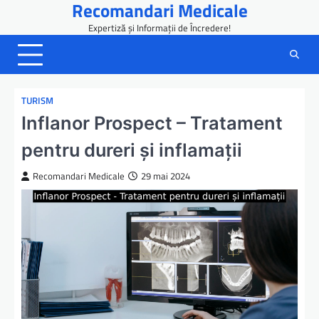
Recomandari Medicale
Skip
to
Expertiză și Informații de Încredere!
content
TURISM
Inflanor Prospect – Tratament
pentru dureri și inflamații
Recomandari Medicale
29 mai 2024