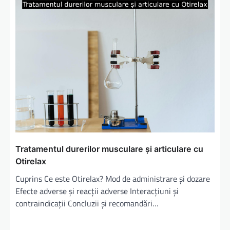
r
e
î
n
a
r
t
i
c
o
Tratamentul durerilor musculare și articulare cu
l
Otirelax
e
Cuprins Ce este Otirelax? Mod de administrare și dozare
Efecte adverse și reacții adverse Interacțiuni și
contraindicații Concluzii și recomandări…