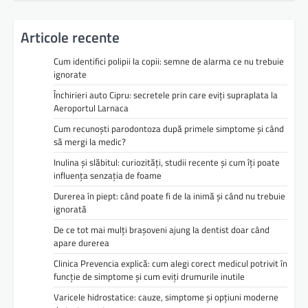
Articole recente
Cum identifici polipii la copii: semne de alarma ce nu trebuie
ignorate
Închirieri auto Cipru: secretele prin care eviți supraplata la
Aeroportul Larnaca
Cum recunoști parodontoza după primele simptome și când
să mergi la medic?
Inulina și slăbitul: curiozități, studii recente și cum îți poate
influența senzația de foame
Durerea în piept: când poate fi de la inimă și când nu trebuie
ignorată
De ce tot mai mulți brașoveni ajung la dentist doar când
apare durerea
Clinica Prevencia explică: cum alegi corect medicul potrivit în
funcție de simptome și cum eviți drumurile inutile
Varicele hidrostatice: cauze, simptome și opțiuni moderne