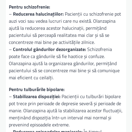
Pentru schizofrenie:
–
Reducerea halucinațiilor:
Pacienții cu schizofrenie pot
auzi voci sau vedea lucruri care nu există. Olanzapina
ajută la reducerea acestor halucinații, permițând
pacientului să perceapă realitatea mai clar și să se
concentreze mai bine pe activitățile zilnice.
–
Controlul gândurilor dezorganizate:
Schizofrenia
poate face ca gândurile să fie haotice și confuze.
Olanzapina ajută la organizarea gândurilor, permițând
pacientului să se concentreze mai bine și să comunique
mai eficient cu ceilalți.
Pentru tulburările bipolare:
–
Stabilizarea dispoziției:
Pacienții cu tulburări bipolare
pot trece prin perioade de depresie severă și perioade de
manie. Olanzapina ajută la stabilizarea acestor fluctuații,
menținând dispoziția într-un interval mai normal și
prevenind episoadele extreme.
–
Reducerea episoadelor maniacale:
În timpul