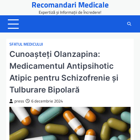
Recomandari Medicale
Skip
to
Expertiză și Informații de Încredere!
content
SFATUL MEDICULUI
Cunoașteți Olanzapina:
Medicamentul Antipsihotic
Atipic pentru Schizofrenie și
Tulburare Bipolară
press
6 decembrie 2024