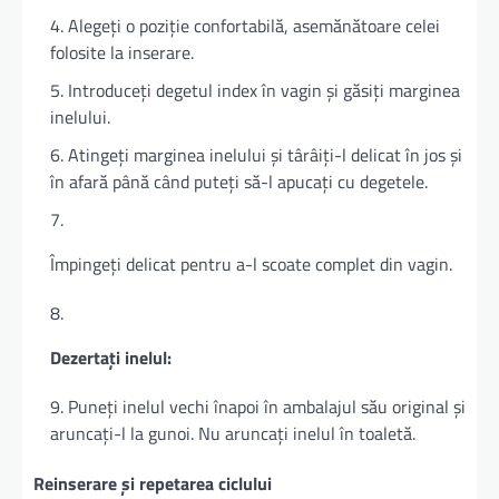
Alegeți o poziție confortabilă, asemănătoare celei
folosite la inserare.
Introduceți degetul index în vagin și găsiți marginea
inelului.
Atingeți marginea inelului și târâiți-l delicat în jos și
în afară până când puteți să-l apucați cu degetele.
Împingeți delicat pentru a-l scoate complet din vagin.
Dezertați inelul:
Puneți inelul vechi înapoi în ambalajul său original și
aruncați-l la gunoi. Nu aruncați inelul în toaletă.
Reinserare și repetarea ciclului