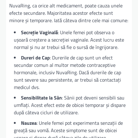
NuvaRing, ca orice alt medicament, poate cauza unele
efecte secundare. Majoritatea acestor efecte sunt
minore și temporare. Iată câteva dintre cele mai comune:
Secreție Vaginală
: Unele femei pot observa o
ușoară creștere a secreției vaginale. Acest lucru este
normal și nu ar trebui să fie o sursă de îngrijorare.
Dureri de Cap
: Durerile de cap sunt un efect
secundar comun al multor metode contraceptive
hormonale, inclusiv NuvaRing. Dacă durerile de cap
sunt severe sau persistente, ar trebui să contactați
medicul dvs.
Sensibilitate la Sân
: Sânii pot deveni sensibili sau
umflați. Acest efect este de obicei temporar și dispare
după câteva cicluri de utilizare.
Nauzea
: Unele femei pot experimenta senzații de
greață sau vomă. Aceste simptome sunt de obicei
ușoare și dispar după câteva zile de utilizare.