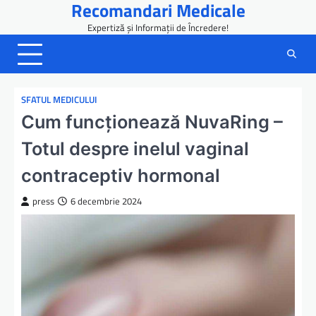
Recomandari Medicale
Skip
to
Expertiză și Informații de Încredere!
content
SFATUL MEDICULUI
Cum funcționează NuvaRing –
Totul despre inelul vaginal
contraceptiv hormonal
press
6 decembrie 2024