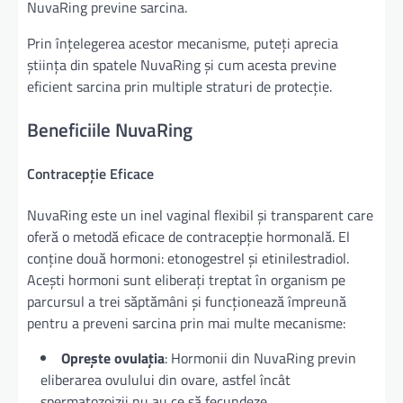
NuvaRing previne sarcina.
Prin înțelegerea acestor mecanisme, puteți aprecia
știința din spatele NuvaRing și cum acesta previne
eficient sarcina prin multiple straturi de protecție.
Beneficiile NuvaRing
Contracepție Eficace
NuvaRing este un inel vaginal flexibil și transparent care
oferă o metodă eficace de contracepție hormonală. El
conține două hormoni: etonogestrel și etinilestradiol.
Acești hormoni sunt eliberați treptat în organism pe
parcursul a trei săptămâni și funcționează împreună
pentru a preveni sarcina prin mai multe mecanisme:
Oprește ovulația
: Hormonii din NuvaRing previn
eliberarea ovulului din ovare, astfel încât
spermatozoizii nu au ce să fecundeze.