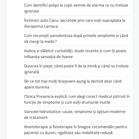
Cum identifici polipii la copii: semne de alarma ce nu trebuie
ignorate
Închirieri auto Cipru: secretele prin care eviți supraplata la
Aeroportul Larnaca
Cum recunoști parodontoza după primele simptome și când
să mergi la medic?
Inulina și slăbitul: curiozități, studii recente și cum îți poate
influența senzația de foame
Durerea în piept: când poate fi de la inimă și când nu trebuie
ignorată
De ce tot mai mulți brașoveni ajung la dentist doar când
apare durerea
Clinica Prevencia explică: cum alegi corect medicul potrivit în
funcție de simptome și cum eviți drumurile inutile
Varicele hidrostatice: cauze, simptome și opțiuni moderne
de tratament
Kinetoterapie și fizioterapie în Snagov: recomandări pentru
pacienții cu dureri, rigiditate sau mobilitate redusă