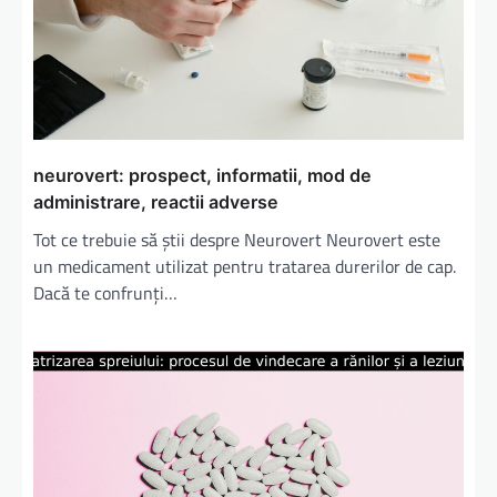
a
r
t
i
c
neurovert: prospect, informatii, mod de
o
administrare, reactii adverse
l
Tot ce trebuie să știi despre Neurovert Neurovert este
e
un medicament utilizat pentru tratarea durerilor de cap.
Dacă te confrunți…