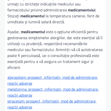
urmați cu strictețe indicațiile medicului sau
farmacistului privind administrarea
medicamentului
.
Stocați
medicamentul
la temperatura camerei, ferit de
umiditate și lumină solară directă.
Așadar,
medicamentul
este o opțiune eficientă pentru
gestionarea simptomelor alergiilor, dar este esențial să îl
utilizați cu prudență, respectând recomandările
medicului sau farmacistului. Amintiți-vă că autotratarea
poate fi periculoasă, iar o consultație profesională este
esențială pentru a vă asigura un tratament sigur și
eficient.
alprazolam: prospect, informatii, mod de administrare,
reactii adverse
melatonina: prospect, informatii, mod de administrare,
reactii adverse
piracetam: prospect, informatii, mod de administrare,
reactii adverse