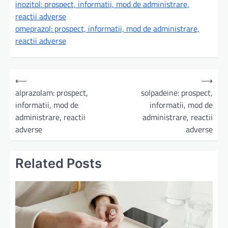
inozitol: prospect, informatii, mod de administrare,
reactii adverse
omeprazol: prospect, informatii, mod de administrare,
reactii adverse
N
⟵
⟶
a
alprazolam: prospect,
solpadeine: prospect,
informatii, mod de
informatii, mod de
v
administrare, reactii
administrare, reactii
i
adverse
adverse
g
a
Related Posts
r
e
î
n