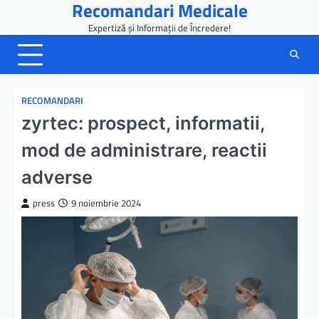
Recomandari Medicale
Skip
to
Expertiză și Informații de Încredere!
content
RECOMANDARI
zyrtec: prospect, informatii,
mod de administrare, reactii
adverse
press
9 noiembrie 2024