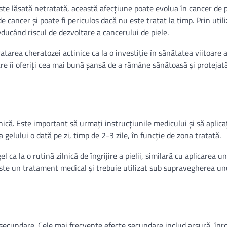
ste lăsată netratată, această afecțiune poate evolua în cancer de p
 cancer și poate fi periculos dacă nu este tratat la timp. Prin util
reducând riscul de dezvoltare a cancerului de piele.
tarea cheratozei actinice ca la o investiție în sănătatea viitoare a 
tre îi oferiți cea mai bună șansă de a rămâne sănătoasă și protejat
nică. Este important să urmați instrucțiunile medicului și să aplicaț
 gelului o dată pe zi, timp de 2-3 zile, în funcție de zona tratată.
l ca la o rutină zilnică de îngrijire a pielii, similară cu aplicarea 
 este un tratament medical și trebuie utilizat sub supravegherea un
secundare. Cele mai frecvente efecte secundare includ arsură, înro