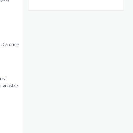
. Ca orice
irea
ii voastre