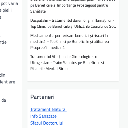
 pot varia
pe
Beneficiile și Importanța Prostagood pentru
 pielii
Sănătate
e
Duspatalin - tratamentul durerilor și inflamațiilor -
Top Clinici
pe
Beneficiile și Utilizările Ceaiului de Soc.
ă
Medicamentul periferisan: beneficii și riscuri în
medicină. - Top Clinici
pe
Beneficiile și utilizarea
nție
Picoprep în medicină.
Tratamentul Afecțiunilor Ginecologice cu
Utrogestan - Traim Sanatos
pe
Beneficiile și
Riscurile Mentat Sirop.
din
ient are
Parteneri
l de
Tratament Natural
Info Sanatate
Sfatul Doctorului