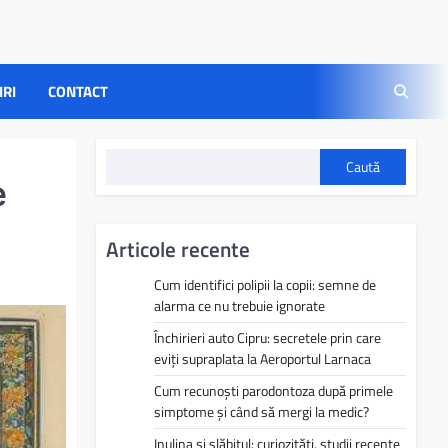
IRI
CONTACT
Caută
e
Articole recente
Cum identifici polipii la copii: semne de
alarma ce nu trebuie ignorate
Închirieri auto Cipru: secretele prin care
eviți supraplata la Aeroportul Larnaca
Cum recunoști parodontoza după primele
simptome și când să mergi la medic?
Inulina și slăbitul: curiozități, studii recente