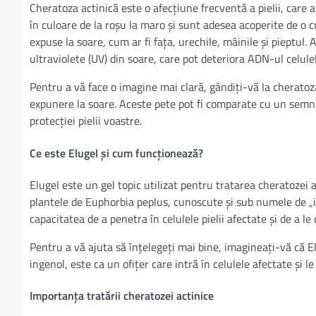
Cheratoza actinică este o afecțiune frecventă a pielii, care
în culoare de la roșu la maro și sunt adesea acoperite de o c
expuse la soare, cum ar fi fața, urechile, mâinile și pieptul
ultraviolete (UV) din soare, care pot deteriora ADN-ul celulelo
Pentru a vă face o imagine mai clară, gândiți-vă la cheratoza
expunere la soare. Aceste pete pot fi comparate cu un semn 
protecției pielii voastre.
Ce este Elugel și cum funcționează?
Elugel este un gel topic utilizat pentru tratarea cheratozei 
plantele de Euphorbia peplus, cunoscute și sub numele de „ia
capacitatea de a penetra în celulele pielii afectate și de a l
Pentru a vă ajuta să înțelegeți mai bine, imagineați-vă că El
ingenol, este ca un ofițer care intră în celulele afectate și 
Importanța tratării cheratozei actinice