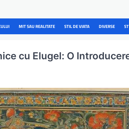
CULUI
MIT SAU REALITATE
STIL DE VIATA
DIVERSE
ST
nice cu Elugel: O Introducer