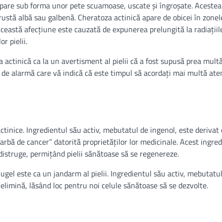
 apare sub forma unor pete scuamoase, uscate și îngroșate. Acestea
rustă albă sau galbenă. Cheratoza actinică apare de obicei în zonele
. Această afecțiune este cauzată de expunerea prelungită la radiațiil
r pielii.
 actinică ca la un avertisment al pielii că a fost supusă prea mult
de alarmă care vă indică că este timpul să acordați mai multă ate
actinice. Ingredientul său activ, mebutatul de ingenol, este derivat 
rbă de cancer” datorită proprietăților lor medicinale. Acest ingred
e distruge, permițând pielii sănătoase să se regenereze.
ugel este ca un jandarm al pielii. Ingredientul său activ, mebutatu
le elimină, lăsând loc pentru noi celule sănătoase să se dezvolte.