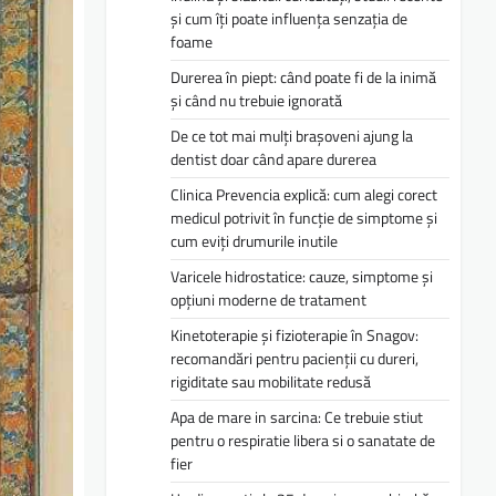
și cum îți poate influența senzația de
foame
Durerea în piept: când poate fi de la inimă
și când nu trebuie ignorată
De ce tot mai mulți brașoveni ajung la
dentist doar când apare durerea
Clinica Prevencia explică: cum alegi corect
medicul potrivit în funcție de simptome și
cum eviți drumurile inutile
Varicele hidrostatice: cauze, simptome și
opțiuni moderne de tratament
Kinetoterapie și fizioterapie în Snagov:
recomandări pentru pacienții cu dureri,
rigiditate sau mobilitate redusă
Apa de mare in sarcina: Ce trebuie stiut
pentru o respiratie libera si o sanatate de
fier