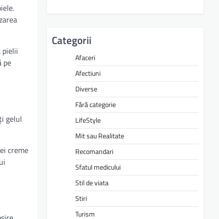
iele.
izarea
Categorii
pielii
Afaceri
ă pe
Afectiuni
Diverse
Fără categorie
i gelul
LifeStyle
Mit sau Realitate
unei creme
Recomandari
ui
Sfatul medicului
Stil de viata
Stiri
Turism
șire,