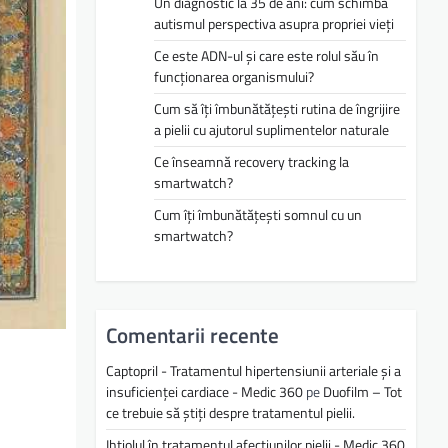
Un diagnostic la 35 de ani: cum schimbă
autismul perspectiva asupra propriei vieți
Ce este ADN-ul și care este rolul său în
funcționarea organismului?
Cum să îți îmbunătățești rutina de îngrijire
a pielii cu ajutorul suplimentelor naturale
Ce înseamnă recovery tracking la
smartwatch?
Cum îți îmbunătățești somnul cu un
smartwatch?
Comentarii recente
Captopril - Tratamentul hipertensiunii arteriale și a
insuficienței cardiace - Medic 360
pe
Duofilm – Tot
ce trebuie să știți despre tratamentul pielii.
Ihtiolul în tratamentul afecțiunilor pielii - Medic 360