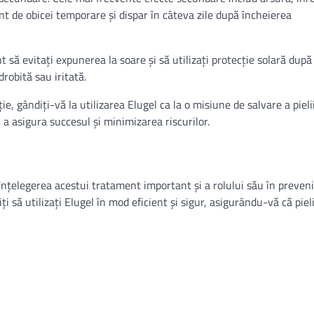
nt de obicei temporare și dispar în câteva zile după încheierea
să evitați expunerea la soare și să utilizați protecție solară după
robită sau iritată.
, gândiți-vă la utilizarea Elugel ca la o misiune de salvare a pielii
 a asigura succesul și minimizarea riscurilor.
înțelegerea acestui tratament important și a rolului său în preven
ți să utilizați Elugel în mod eficient și sigur, asigurându-vă că piel