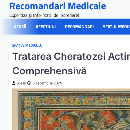
Recomandari Medicale
Skip
to
Expertiză și Informații de Încredere!
content
ACASĂ
AFECTIUNI
RECOMANDARI
SFATUL MEDI
SFATUL MEDICULUI
Tratarea Cheratozei Acti
Comprehensivă
press
6 decembrie 2024