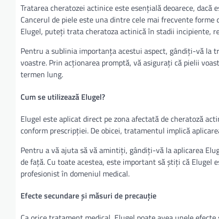
Tratarea cheratozei actinice este esențială deoarece, dacă e
Cancerul de piele este una dintre cele mai frecvente forme de
Elugel, puteți trata cheratoza actinică în stadii incipiente, 
Pentru a sublinia importanța acestui aspect, gândiți-vă la tra
voastre. Prin acționarea promptă, vă asigurați că pielii voas
termen lung.
Cum se utilizează Elugel?
Elugel este aplicat direct pe zona afectată de cheratoză acti
conform prescripției. De obicei, tratamentul implică aplicarea
Pentru a vă ajuta să vă amintiți, gândiți-vă la aplicarea Eluge
de față. Cu toate acestea, este important să știți că Elugel
profesionist în domeniul medical.
Efecte secundare și măsuri de precauție
Ca orice tratament medical, Elugel poate avea unele efecte 