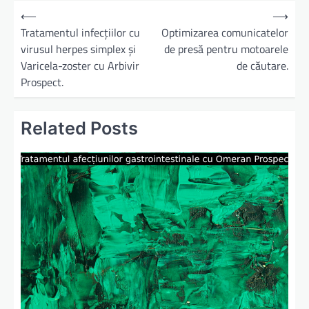
N
⟵
⟶
a
Tratamentul infecțiilor cu
Optimizarea comunicatelor
virusul herpes simplex și
de presă pentru motoarele
v
Varicela-zoster cu Arbivir
de căutare.
i
Prospect.
g
a
Related Posts
r
e
î
n
a
r
t
i