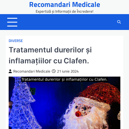
Recomandari Medicale
Skip
to
Expertiză și Informații de Încredere!
content
DIVERSE
Tratamentul durerilor și
inflamațiilor cu Clafen.
Recomandari Medicale
21 iunie 2024