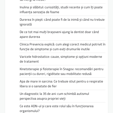
Inulina și slăbitul: curiozități, studii recente și cum îți poate
influența senzația de foame
Durerea în piept: când poate fi de la inimă și când nu trebuie
ignorată
De ce tot mai mulți brașoveni ajung la dentist doar când
apare durerea
Clinica Prevencia explică: cum alegi corect medicul potrivit în
funcție de simptome și cum eviți drumurile inutile
Varicele hidrostatice: cauze, simptome și opțiuni moderne
de tratament
Kinetoterapie și fizioterapie în Snagov: recomandări pentru
pacienții cu dureri, rigiditate sau mobilitate redusă
Apa de mare in sarcina: Ce trebuie stiut pentru o respiratie
libera si o sanatate de fier
Un diagnostic la 35 de ani: cum schimbă autismul
perspectiva asupra propriei vieți
Ce este ADN-ul și care este rolul său în funcționarea
organismului?