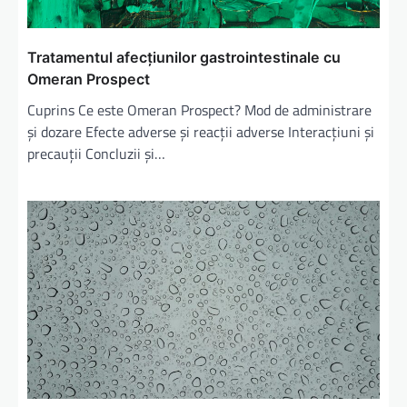
c
o
l
Tratamentul afecțiunilor gastrointestinale cu
Omeran Prospect
e
Cuprins Ce este Omeran Prospect? Mod de administrare
și dozare Efecte adverse și reacții adverse Interacțiuni și
precauții Concluzii și…