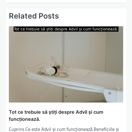
g
a
Related Posts
r
e
î
n
a
r
t
i
c
o
l
Tot ce trebuie să știți despre Advil și cum
funcționează.
e
Cuprins Ce este Advil și cum funcționează Beneficiile și