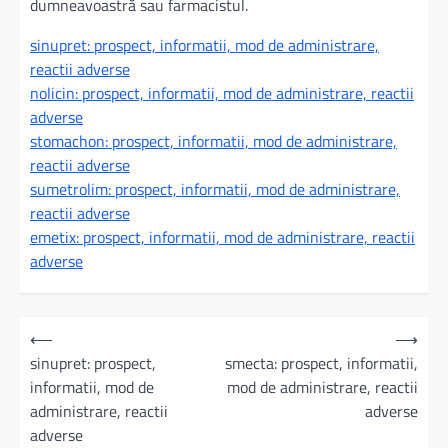
dumneavoastră sau farmacistul.
sinupret: prospect, informatii, mod de administrare,
reactii adverse
nolicin: prospect, informatii, mod de administrare, reactii
adverse
stomachon: prospect, informatii, mod de administrare,
reactii adverse
sumetrolim: prospect, informatii, mod de administrare,
reactii adverse
emetix: prospect, informatii, mod de administrare, reactii
adverse
N
⟵
⟶
a
sinupret: prospect,
smecta: prospect, informatii,
informatii, mod de
mod de administrare, reactii
v
administrare, reactii
adverse
i
adverse