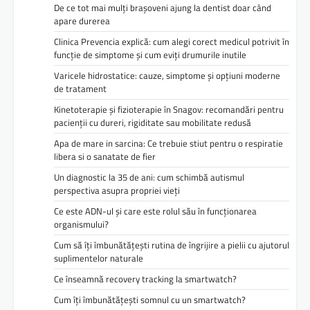
De ce tot mai mulți brașoveni ajung la dentist doar când
apare durerea
Clinica Prevencia explică: cum alegi corect medicul potrivit în
funcție de simptome și cum eviți drumurile inutile
Varicele hidrostatice: cauze, simptome și opțiuni moderne
de tratament
Kinetoterapie și fizioterapie în Snagov: recomandări pentru
pacienții cu dureri, rigiditate sau mobilitate redusă
Apa de mare in sarcina: Ce trebuie stiut pentru o respiratie
libera si o sanatate de fier
Un diagnostic la 35 de ani: cum schimbă autismul
perspectiva asupra propriei vieți
Ce este ADN-ul și care este rolul său în funcționarea
organismului?
Cum să îți îmbunătățești rutina de îngrijire a pielii cu ajutorul
suplimentelor naturale
Ce înseamnă recovery tracking la smartwatch?
Cum îți îmbunătățești somnul cu un smartwatch?