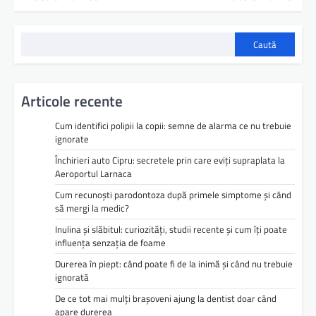
a
v
Caută
i
g
a
Articole recente
r
Cum identifici polipii la copii: semne de alarma ce nu trebuie
e
ignorate
Închirieri auto Cipru: secretele prin care eviți supraplata la
î
Aeroportul Larnaca
n
Cum recunoști parodontoza după primele simptome și când
a
să mergi la medic?
r
Inulina și slăbitul: curiozități, studii recente și cum îți poate
influența senzația de foame
t
Durerea în piept: când poate fi de la inimă și când nu trebuie
i
ignorată
c
De ce tot mai mulți brașoveni ajung la dentist doar când
apare durerea