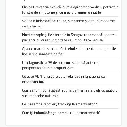
o
Clinica Prevencia explică: cum alegi corect medicul potrivit în
l
funcție de simptome și cum eviți drumurile inutile
e
Varicele hidrostatice: cauze, simptome și opțiuni moderne
de tratament
Kinetoterapie și fizioterapie în Snagov: recomandări pentru
pacienții cu dureri, rigiditate sau mobilitate redusă
Apa de mare in sarcina: Ce trebuie stiut pentru o respiratie
libera si o sanatate de fier
Un diagnostic la 35 de ani: cum schimbă autismul
perspectiva asupra propriei vieți
Ce este ADN-ul și care este rolul său în funcționarea
organismului?
Cum să îți îmbunătățești rutina de îngrijire a pielii cu ajutorul
suplimentelor naturale
Ce înseamnă recovery tracking la smartwatch?
Cum îți îmbunătățești somnul cu un smartwatch?