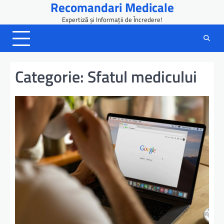
Recomandari Medicale
Skip
to
Expertiză și Informații de Încredere!
content
Categorie:
Sfatul medicului