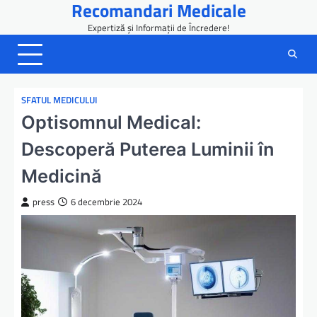
Recomandari Medicale
Skip
to
Expertiză și Informații de Încredere!
content
SFATUL MEDICULUI
Optisomnul Medical:
Descoperă Puterea Luminii în
Medicină
press
6 decembrie 2024