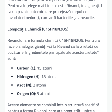
Pentru a înțelege mai bine ce este Rivanol, imagineați-l
ca un paznic puternic care protejează corpul de
invadatori nedoriți, cum ar fi bacteriile și virusurile.
Compoziția Chimică (C15H18N2O5)
Rivanolul are formula chimică C15H18N2O5. Pentru a
face o analogie, gândiți-vă la Rivanol ca la o rețetă de
bucătărie. Ingredientele principale ale acestei „rețete”
sunt:
Carbon (C)
: 15 atomi
Hidrogen (H)
: 18 atomi
Azot (N)
: 2 atomi
Oxigen (O)
: 5 atomi
Aceste elemente se combină într-o structură specifică
pentru a forma Rivanol, care are proprietăți unice și