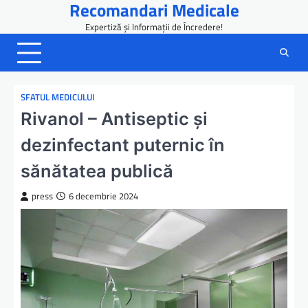
Recomandari Medicale
Skip
to
Expertiză și Informații de Încredere!
content
SFATUL MEDICULUI
Rivanol – Antiseptic și
dezinfectant puternic în
sănătatea publică
press
6 decembrie 2024