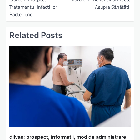
Tratamentul Infecțiilor
Asupra Sănătății
v
Bacteriene
i
g
Related Posts
a
r
e
î
n
a
r
t
i
c
o
dilvas: prospect, informatii, mod de administrare,