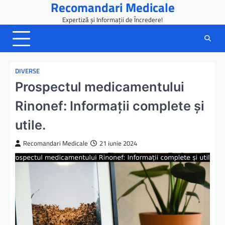
Recomandari Medicale
Skip
to
Expertiză și Informații de Încredere!
content
DIVERSE
Prospectul medicamentului
Rinonef: Informații complete și
utile.
Recomandari Medicale
21 iunie 2024