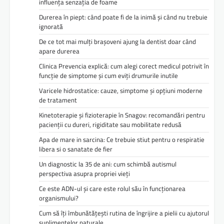
influența senzația de foame
Durerea în piept: când poate fi de la inimă și când nu trebuie
ignorată
De ce tot mai mulți brașoveni ajung la dentist doar când
apare durerea
Clinica Prevencia explică: cum alegi corect medicul potrivit în
funcție de simptome și cum eviți drumurile inutile
Varicele hidrostatice: cauze, simptome și opțiuni moderne
de tratament
Kinetoterapie și fizioterapie în Snagov: recomandări pentru
pacienții cu dureri, rigiditate sau mobilitate redusă
Apa de mare in sarcina: Ce trebuie stiut pentru o respiratie
libera si o sanatate de fier
Un diagnostic la 35 de ani: cum schimbă autismul
perspectiva asupra propriei vieți
Ce este ADN-ul și care este rolul său în funcționarea
organismului?
Cum să îți îmbunătățești rutina de îngrijire a pielii cu ajutorul
suplimentelor naturale