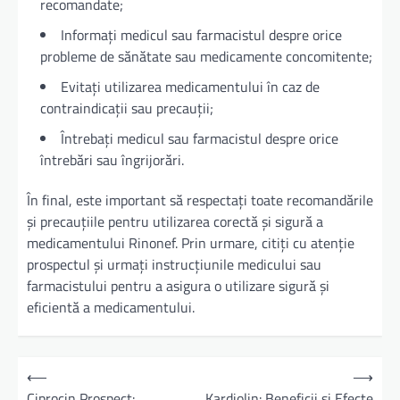
recomandate;
Informați medicul sau farmacistul despre orice
probleme de sănătate sau medicamente concomitente;
Evitați utilizarea medicamentului în caz de
contraindicații sau precauții;
Întrebați medicul sau farmacistul despre orice
întrebări sau îngrijorări.
În final, este important să respectați toate recomandările
și precauțiile pentru utilizarea corectă și sigură a
medicamentului Rinonef. Prin urmare, citiți cu atenție
prospectul și urmați instrucțiunile medicului sau
farmacistului pentru a asigura o utilizare sigură și
eficientă a medicamentului.
N
⟵
⟶
a
Ciprocin Prospect:
Kardiolin: Beneficii și Efecte