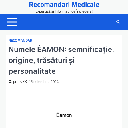
Recomandari Medicale
Skip
to
Expertiză și Informații de Încredere!
content
RECOMANDARI
Numele ÉAMON: semnificație,
origine, trăsături și
personalitate
press
15 noiembrie 2024