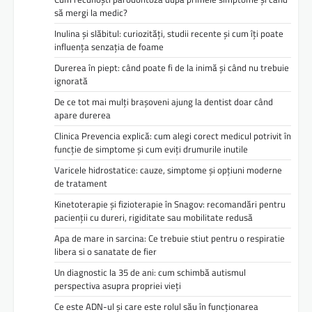
să mergi la medic?
Inulina și slăbitul: curiozități, studii recente și cum îți poate
influența senzația de foame
Durerea în piept: când poate fi de la inimă și când nu trebuie
ignorată
De ce tot mai mulți brașoveni ajung la dentist doar când
apare durerea
Clinica Prevencia explică: cum alegi corect medicul potrivit în
funcție de simptome și cum eviți drumurile inutile
Varicele hidrostatice: cauze, simptome și opțiuni moderne
de tratament
Kinetoterapie și fizioterapie în Snagov: recomandări pentru
pacienții cu dureri, rigiditate sau mobilitate redusă
Apa de mare in sarcina: Ce trebuie stiut pentru o respiratie
libera si o sanatate de fier
Un diagnostic la 35 de ani: cum schimbă autismul
perspectiva asupra propriei vieți
Ce este ADN-ul și care este rolul său în funcționarea