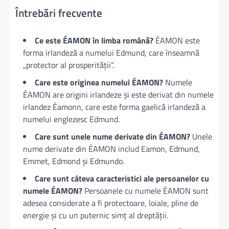
Întrebări frecvente
Ce este ÉAMON în limba română?
ÉAMON este
forma irlandeză a numelui Edmund, care înseamnă
„protector al prosperității”.
Care este originea numelui ÉAMON?
Numele
ÉAMON are origini irlandeze și este derivat din numele
irlandez Éamonn, care este forma gaelică irlandeză a
numelui englezesc Edmund.
Care sunt unele nume derivate din ÉAMON?
Unele
nume derivate din ÉAMON includ Eamon, Edmund,
Emmet, Edmond și Edmundo.
Care sunt câteva caracteristici ale persoanelor cu
numele ÉAMON?
Persoanele cu numele ÉAMON sunt
adesea considerate a fi protectoare, loiale, pline de
energie și cu un puternic simț al dreptății.