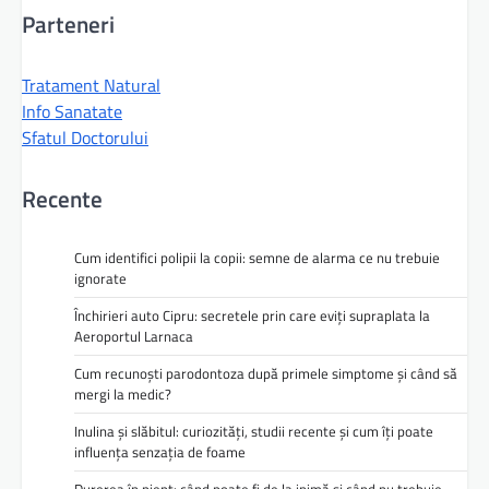
Parteneri
Tratament Natural
Info Sanatate
Sfatul Doctorului
Recente
Cum identifici polipii la copii: semne de alarma ce nu trebuie
ignorate
Închirieri auto Cipru: secretele prin care eviți supraplata la
Aeroportul Larnaca
Cum recunoști parodontoza după primele simptome și când să
mergi la medic?
Inulina și slăbitul: curiozități, studii recente și cum îți poate
influența senzația de foame
Durerea în piept: când poate fi de la inimă și când nu trebuie