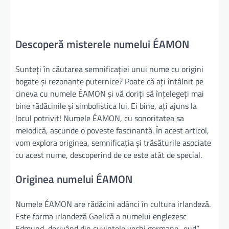
Descoperă misterele numelui ÉAMON
Sunteți în căutarea semnificației unui nume cu origini
bogate și rezonanțe puternice? Poate că ați întâlnit pe
cineva cu numele ÉAMON și vă doriți să înțelegeți mai
bine rădăcinile și simbolistica lui. Ei bine, ați ajuns la
locul potrivit! Numele ÉAMON, cu sonoritatea sa
melodică, ascunde o poveste fascinantă. În acest articol,
vom explora originea, semnificația și trăsăturile asociate
cu acest nume, descoperind de ce este atât de special.
Originea numelui ÉAMON
Numele ÉAMON are rădăcini adânci în cultura irlandeză.
Este forma irlandeză Gaelică a numelui englezesc
Edmund, derivând din cuvintele vechi germane „eud”