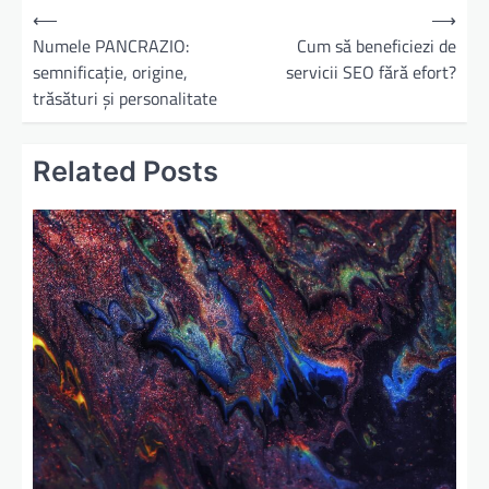
N
⟵
⟶
a
Numele PANCRAZIO:
Cum să beneficiezi de
semnificație, origine,
servicii SEO fără efort?
v
trăsături și personalitate
i
g
Related Posts
a
r
e
î
n
a
r
t
i
c