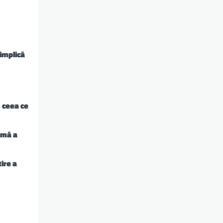
 implică
 ceea ce
imă a
ire a