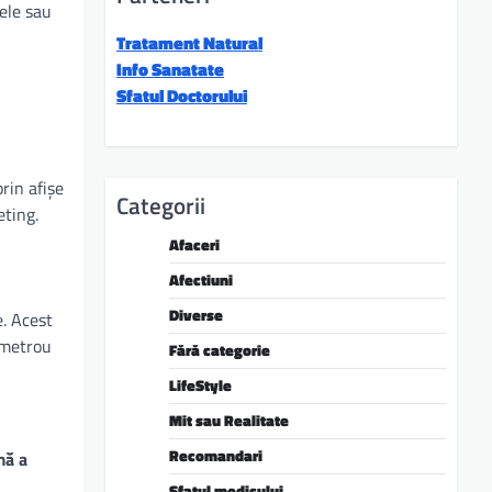
sele sau
Tratament Natural
Info Sanatate
Sfatul Doctorului
rin afișe
Categorii
eting.
Afaceri
Afectiuni
Diverse
e. Acest
e metrou
Fără categorie
LifeStyle
Mit sau Realitate
Recomandari
mă a
Sfatul medicului