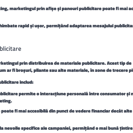
g, marketingul prin afișe și panouri publicitare poate fi mai ac
 schimbate rapid și ușor, permițând adaptarea mesajului publicitar
blicitare
ketingul prin distribuirea de materiale publicitare. Acest tip de
m ar fi broșuri, pliante sau alte materiale, în zone de trecere p
blicitare includ:
ublicitare permite o interacțiune personală între consumator și
eting.
 poate fi mai accesibilă din punct de vedere financiar decât alt
e la nevoile specifice ale campaniei, permițând o mai bună țintire