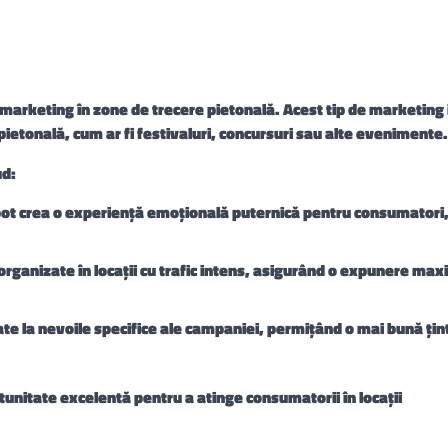
e marketing în zone de trecere pietonală. Acest tip de marketing
ietonală, cum ar fi festivaluri, concursuri sau alte evenimente.
ud:
pot crea o experiență emoțională puternică pentru consumatori,
organizate în locații cu trafic intens, asigurând o expunere max
tate la nevoile specifice ale campaniei, permițând o mai bună țint
unitate excelentă pentru a atinge consumatorii în locații