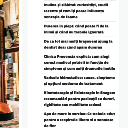
Inulina și slăbitul: curiozități, studii
recente și cum îți poate influența
senzația de foame
Durerea în piept: când poate fi de la
inimă și când nu trebuie ignorată
De ce tot mai mulți brașoveni ajung la
dentist doar când apare durerea
Clinica Prevencia explică: cum alegi
corect medicul potrivit în funcție de
simptome și cum eviți drumurile inutile
Varicele hidrostatice: cauze, simptome
și opțiuni moderne de tratament
Kinetoterapie și fizioterapie în Snagov:
recomandări pentru pacienții cu dureri,
rigiditate sau mobilitate redusă
Apa de mare in sarcina: Ce trebuie stiut
pentru o respiratie libera si o sanatate
de fier