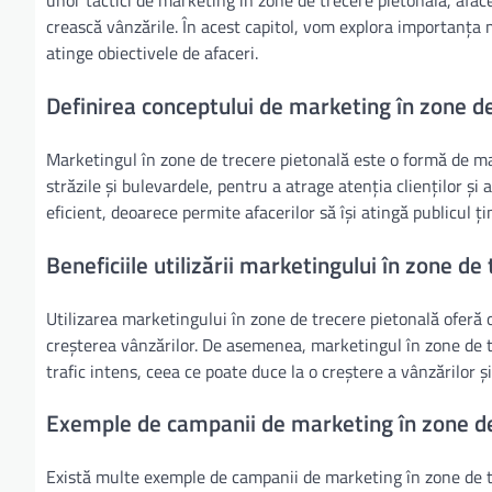
unor tactici de marketing în zone de trecere pietonală, afacer
crească vânzările. În acest capitol, vom explora importanța 
atinge obiectivele de afaceri.
Definirea conceptului de marketing în zone d
Marketingul în zone de trecere pietonală este o formă de ma
străzile și bulevardele, pentru a atrage atenția clienților ș
eficient, deoarece permite afacerilor să își atingă publicul țin
Beneficiile utilizării marketingului în zone de
Utilizarea marketingului în zone de trecere pietonală oferă o s
creșterea vânzărilor. De asemenea, marketingul în zone de tre
trafic intens, ceea ce poate duce la o creștere a vânzărilor și 
Exemple de campanii de marketing în zone de
Există multe exemple de campanii de marketing în zone de tre