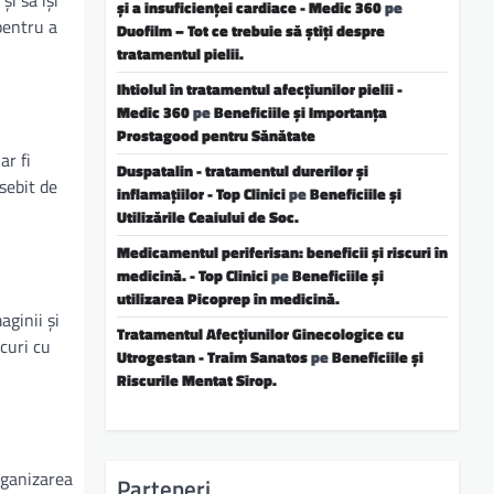
și să își
și a insuficienței cardiace - Medic 360
pe
pentru a
Duofilm – Tot ce trebuie să știți despre
tratamentul pielii.
Ihtiolul în tratamentul afecțiunilor pielii -
Medic 360
pe
Beneficiile și Importanța
Prostagood pentru Sănătate
ar fi
Duspatalin - tratamentul durerilor și
sebit de
inflamațiilor - Top Clinici
pe
Beneficiile și
Utilizările Ceaiului de Soc.
Medicamentul periferisan: beneficii și riscuri în
medicină. - Top Clinici
pe
Beneficiile și
utilizarea Picoprep în medicină.
aginii și
Tratamentul Afecțiunilor Ginecologice cu
curi cu
Utrogestan - Traim Sanatos
pe
Beneficiile și
Riscurile Mentat Sirop.
rganizarea
Parteneri