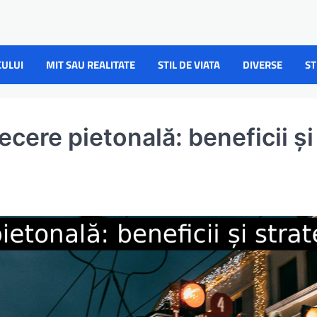
CULUI
MIT SAU REALITATE
STIL DE VIATA
DIVERSE
ST
ecere pietonală: beneficii și