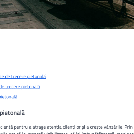
ă
ne de trecere pietonală
de trecere pietonală
pietonală
pietonală
ientă pentru a atrage atenția clienților și a crește vânzările. Prin 