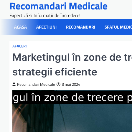
Recomandari Medicale
Skip
to
Expertiză și Informații de Încredere!
content
ACASĂ
AFECTIUNI
RECOMANDARI
SFATUL MEDI
AFACERI
Marketingul în zone de tr
strategii eficiente
Recomandari Medicale
3 mai 2024