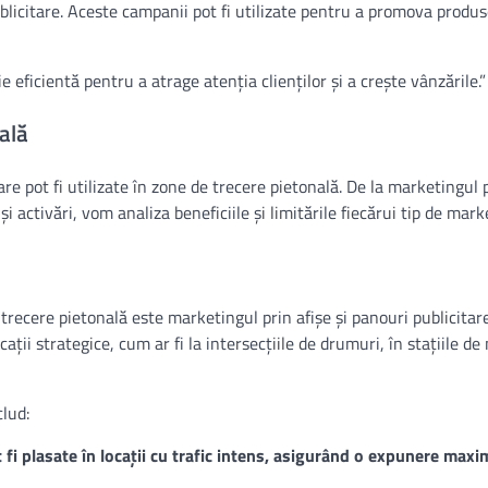
publicitare. Aceste campanii pot fi utilizate pentru a promova produ
 eficientă pentru a atrage atenția clienților și a crește vânzările.”
ală
re pot fi utilizate în zone de trecere pietonală. De la marketingul p
 activări, vom analiza beneficiile și limitările fiecărui tip de mark
recere pietonală este marketingul prin afișe și panouri publicitar
ații strategice, cum ar fi la intersecțiile de drumuri, în stațiile d
clud:
 fi plasate în locații cu trafic intens, asigurând o expunere maxi