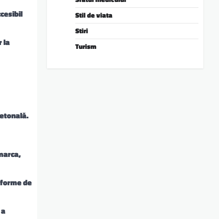
cesibil
Stil de viata
Stiri
 la
Turism
ietonală.
 marca,
e forme de
 a