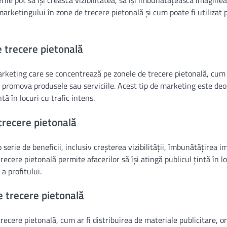
ile pot să își crească vizibilitatea, să își îmbunătățească imaginea 
marketingului în zone de trecere pietonală și cum poate fi utilizat 
e trecere pietonală
rketing care se concentrează pe zonele de trecere pietonală, cum 
i a promova produsele sau serviciile. Acest tip de marketing este deo
tă în locuri cu trafic intens.
 trecere pietonală
erie de beneficii, inclusiv creșterea vizibilității, îmbunătățirea im
cere pietonală permite afacerilor să își atingă publicul țintă în lo
a profitului.
 trecere pietonală
cere pietonală, cum ar fi distribuirea de materiale publicitare, o