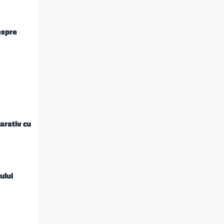
despre
arativ cu
ului