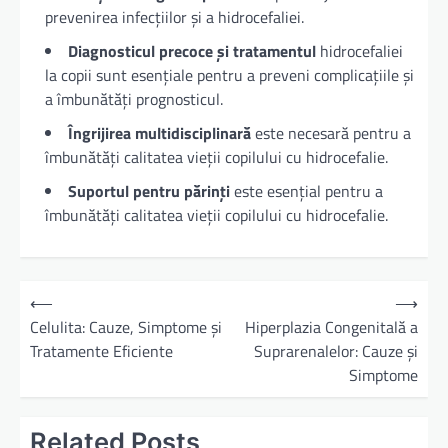
prevenirea infecțiilor și a hidrocefaliei.
Diagnosticul precoce și tratamentul
hidrocefaliei
la copii sunt esențiale pentru a preveni complicațiile și
a îmbunătăți prognosticul.
Îngrijirea multidisciplinară
este necesară pentru a
îmbunătăți calitatea vieții copilului cu hidrocefalie.
Suportul pentru părinți
este esențial pentru a
îmbunătăți calitatea vieții copilului cu hidrocefalie.
N
⟵
⟶
a
Celulita: Cauze, Simptome și
Hiperplazia Congenitală a
Tratamente Eficiente
Suprarenalelor: Cauze și
v
Simptome
i
g
Related Posts