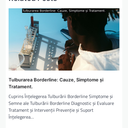
a
r
e
î
n
a
r
t
i
c
Tulburarea Borderline: Cauze, Simptome și
Tratament.
o
Cuprins Înțelegerea Tulburării Borderline Simptome și
l
Semne ale Tulburării Borderline Diagnostic și Evaluare
e
Tratament și Intervenții Prevenție și Suport
Înțelegerea…