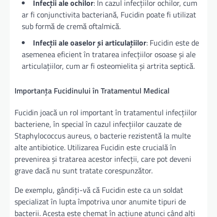
Infecții ale ochilor
: În cazul infecțiilor ochilor, cum
ar fi conjunctivita bacteriană, Fucidin poate fi utilizat
sub formă de cremă oftalmică.
Infecții ale oaselor și articulațiilor
: Fucidin este de
asemenea eficient în tratarea infecțiilor osoase și ale
articulațiilor, cum ar fi osteomielita și artrita septică.
Importanța Fucidinului în Tratamentul Medical
Fucidin joacă un rol important în tratamentul infecțiilor
bacteriene, în special în cazul infecțiilor cauzate de
Staphylococcus aureus, o bacterie rezistentă la multe
alte antibiotice. Utilizarea Fucidin este crucială în
prevenirea și tratarea acestor infecții, care pot deveni
grave dacă nu sunt tratate corespunzător.
De exemplu, gândiți-vă că Fucidin este ca un soldat
specializat în lupta împotriva unor anumite tipuri de
bacterii. Acesta este chemat în acțiune atunci când alți