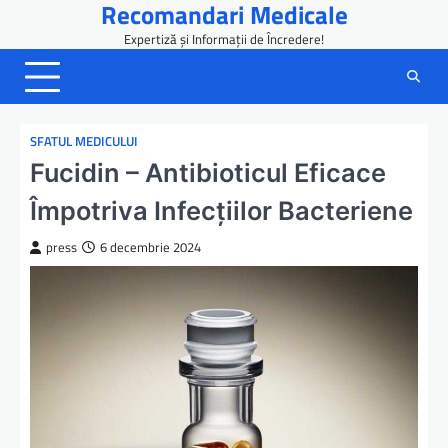
Recomandari Medicale
Skip
to
Expertiză și Informații de Încredere!
content
SFATUL MEDICULUI
Fucidin – Antibioticul Eficace
Împotriva Infecțiilor Bacteriene
press
6 decembrie 2024