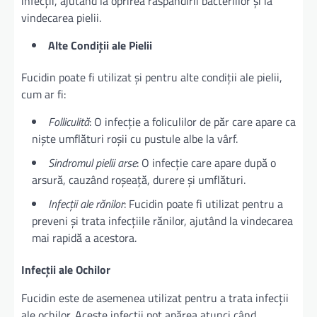
infecții, ajutând la oprirea răspândirii bacteriilor și la
vindecarea pielii.
Alte Condiții ale Pielii
Fucidin poate fi utilizat și pentru alte condiții ale pielii,
cum ar fi:
Folliculită
: O infecție a foliculilor de păr care apare ca
niște umflături roșii cu pustule albe la vârf.
Sindromul pielii arse
: O infecție care apare după o
arsură, cauzând roșeață, durere și umflături.
Infecții ale rănilor
: Fucidin poate fi utilizat pentru a
preveni și trata infecțiile rănilor, ajutând la vindecarea
mai rapidă a acestora.
Infecții ale Ochilor
Fucidin este de asemenea utilizat pentru a trata infecții
ale ochilor. Aceste infecții pot apărea atunci când