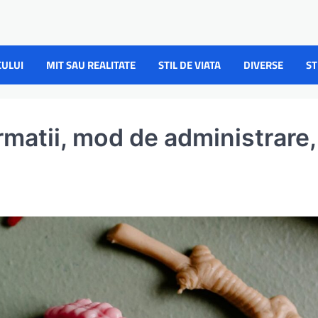
CULUI
MIT SAU REALITATE
STIL DE VIATA
DIVERSE
ST
rmatii, mod de administrare,