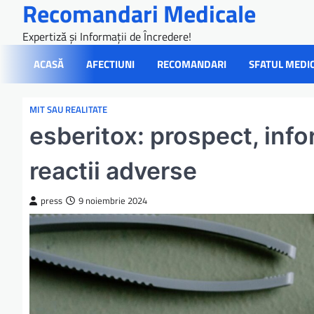
Recomandari Medicale
Skip
to
Expertiză și Informații de Încredere!
content
ACASĂ
AFECTIUNI
RECOMANDARI
SFATUL MEDI
MIT SAU REALITATE
esberitox: prospect, info
reactii adverse
press
9 noiembrie 2024