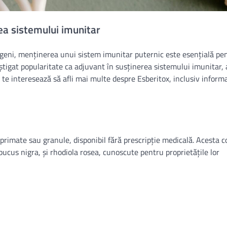
ea sistemului imunitar
ogeni, menținerea unui sistem imunitar puternic este esențială pe
știgat popularitate ca adjuvant în susținerea sistemului imunitar,
ă te interesează să afli mai multe despre Esberitox, inclusiv informa
rimate sau granule, disponibil fără prescripție medicală. Acesta c
ucus nigra, și rhodiola rosea, cunoscute pentru proprietățile lor