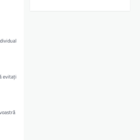
dividual
 evitați
avoastră