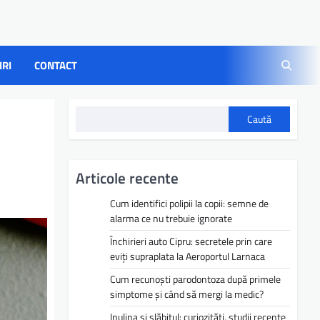
IRI
CONTACT
Caută
Articole recente
Cum identifici polipii la copii: semne de
alarma ce nu trebuie ignorate
Închirieri auto Cipru: secretele prin care
eviți supraplata la Aeroportul Larnaca
Cum recunoști parodontoza după primele
simptome și când să mergi la medic?
Inulina și slăbitul: curiozități, studii recente