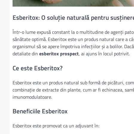
Esberitox: O soluție naturală pentru susținer
Într-o lume expusă constant la o multitudine de agenți pat
sănătate optimă. Esberitox este un produs natural care a câ
organismul să se apere împotriva infecțiilor și a bolilor. Dac
detaliate din
esberitox prospect
, ai ajuns în locul potrivit.
Ce este Esberitox?
Esberitox este un produs natural sub formă de picături, comp
combinație de extracte din plante, cum ar fi echinacea, samb
imunomodulatoare.
Beneficiile Esberitox
Esberitox este promovat ca un adjuvant în: