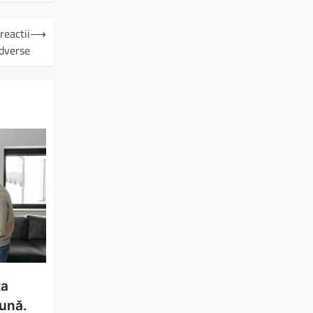
reactii
⟶
dverse
ta
bună.