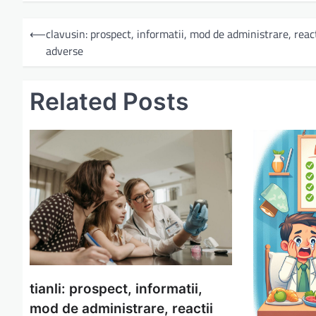
N
⟵
clavusin: prospect, informatii, mod de administrare, react
a
adverse
v
i
Related Posts
g
a
r
e
î
n
a
r
t
tianli: prospect, informatii,
mod de administrare, reactii
i