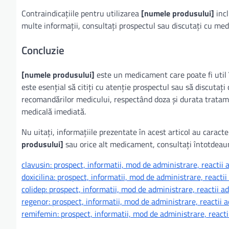
Contraindicațiile pentru utilizarea
[numele produsului]
incl
multe informații, consultați prospectul sau discutați cu me
Concluzie
[numele produsului]
este un medicament care poate fi util î
este esențial să citiți cu atenție prospectul sau să discutați
recomandărilor medicului, respectând doza și durata tratame
medicală imediată.
Nu uitați, informațiile prezentate în acest articol au caracte
produsului]
sau orice alt medicament, consultați întotdeauna
clavusin: prospect, informatii, mod de administrare, reactii 
doxicilina: prospect, informatii, mod de administrare, reacti
colidep: prospect, informatii, mod de administrare, reactii a
regenor: prospect, informatii, mod de administrare, reactii 
remifemin: prospect, informatii, mod de administrare, reacti