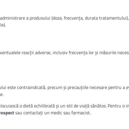
dministrare a produsului (doza, frecvența, durata tratamentului),
e).
entualele reacții adverse, inclusiv frecvența lor și măsurile neces
ului este contraindicată, precum și precauțiile necesare pentru a e
e.
ocuiască o dietă echilibrată și un stil de viață sănătos. Pentru o 
rospect
sau contactați un medic sau farmacist.