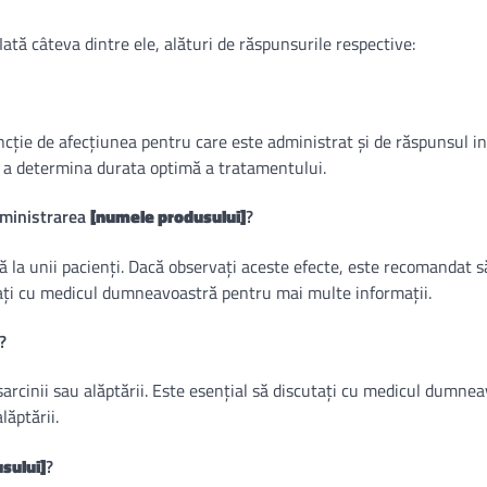
Iată câteva dintre ele, alături de răspunsurile respective:
ncție de afecțiunea pentru care este administrat și de răspunsul in
u a determina durata optimă a tratamentului.
dministrarea
[numele produsului]
?
a unii pacienți. Dacă observați aceste efecte, este recomandat să
tați cu medicul dumneavoastră pentru mai multe informații.
?
sarcinii sau alăptării. Este esențial să discutați cu medicul dumne
lăptării.
sului]
?