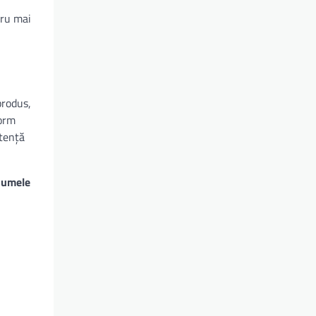
tru mai
produs,
orm
stență
numele