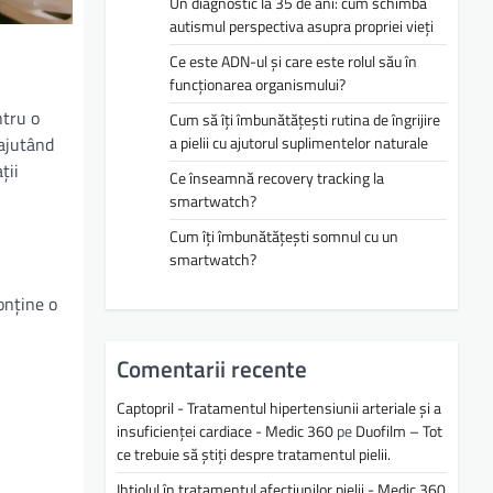
Un diagnostic la 35 de ani: cum schimbă
autismul perspectiva asupra propriei vieți
Ce este ADN-ul și care este rolul său în
funcționarea organismului?
ntru o
Cum să îți îmbunătățești rutina de îngrijire
a pielii cu ajutorul suplimentelor naturale
 ajutând
ții
Ce înseamnă recovery tracking la
smartwatch?
Cum îți îmbunătățești somnul cu un
smartwatch?
onține o
Comentarii recente
Captopril - Tratamentul hipertensiunii arteriale și a
insuficienței cardiace - Medic 360
pe
Duofilm – Tot
ce trebuie să știți despre tratamentul pielii.
Ihtiolul în tratamentul afecțiunilor pielii - Medic 360