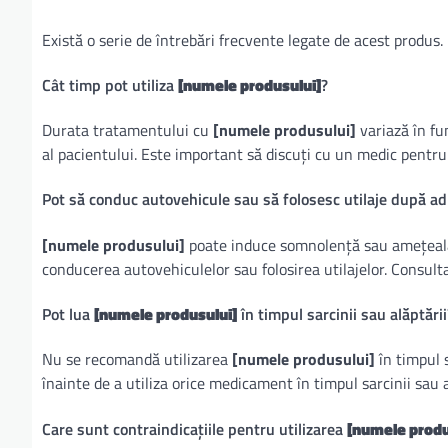
Există o serie de întrebări frecvente legate de acest produs. 
Cât timp pot utiliza
[numele produsului]
?
Durata tratamentului cu
[numele produsului]
variază în fu
al pacientului. Este important să discuți cu un medic pentr
Pot să conduc autovehicule sau să folosesc utilaje după a
[numele produsului]
poate induce somnolență sau amețeală l
conducerea autovehiculelor sau folosirea utilajelor. Consul
Pot lua
[numele produsului]
în timpul sarcinii sau alăptării
Nu se recomandă utilizarea
[numele produsului]
în timpul 
înainte de a utiliza orice medicament în timpul sarcinii sau a
Care sunt contraindicațiile pentru utilizarea
[numele produ