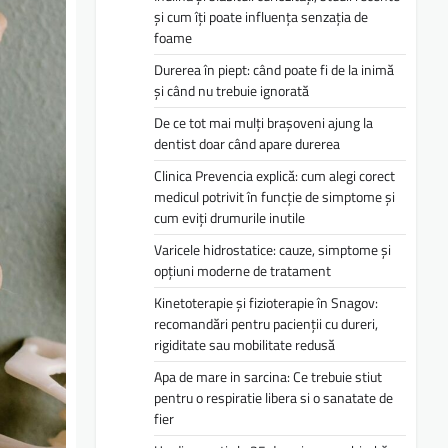
și cum îți poate influența senzația de
foame
Durerea în piept: când poate fi de la inimă
și când nu trebuie ignorată
De ce tot mai mulți brașoveni ajung la
dentist doar când apare durerea
Clinica Prevencia explică: cum alegi corect
medicul potrivit în funcție de simptome și
cum eviți drumurile inutile
Varicele hidrostatice: cauze, simptome și
opțiuni moderne de tratament
Kinetoterapie și fizioterapie în Snagov:
recomandări pentru pacienții cu dureri,
rigiditate sau mobilitate redusă
Apa de mare in sarcina: Ce trebuie stiut
pentru o respiratie libera si o sanatate de
fier