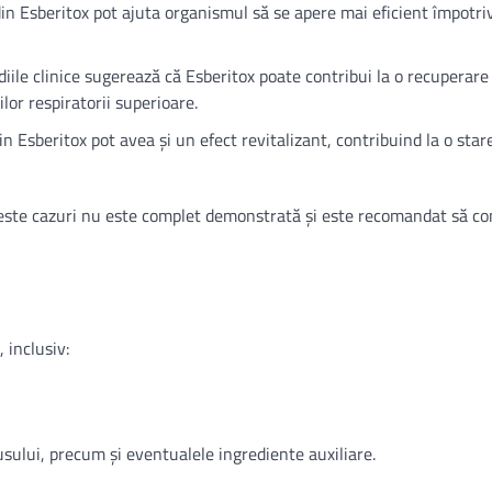
din Esberitox pot ajuta organismul să se apere mai eficient împotri
udiile clinice sugerează că Esberitox poate contribui la o recuperare
lor respiratorii superioare.
din Esberitox pot avea și un efect revitalizant, contribuind la o sta
ceste cazuri nu este complet demonstrată și este recomandat să co
 inclusiv:
sului, precum și eventualele ingrediente auxiliare.