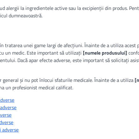
ud alergii la ingredientele active sau la excipienții din produs. Pen
dicul dumneavoastră.
n tratarea unei game largi de afecțiuni. Înainte de a utiliza acest 
 cu un medic. Este important să utilizați
[numele produsului]
conf
ntului. Dacă apar efecte adverse, este important să solicitați asi
r general și nu pot înlocui sfaturile medicale. Înainte de a utiliza
[
 un profesionist medical calificat.
adverse
i adverse
dverse
adverse
i adverse