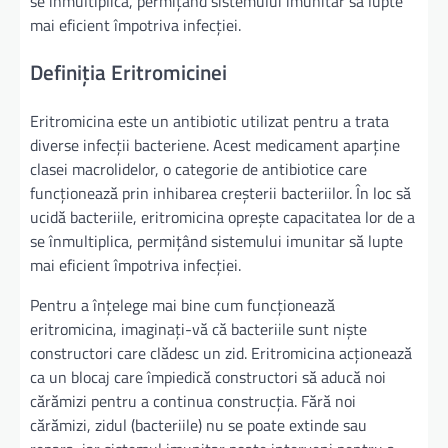
se înmultiplica, permițând sistemului imunitar să lupte
mai eficient împotriva infecției.
Definiția Eritromicinei
Eritromicina este un antibiotic utilizat pentru a trata
diverse infecții bacteriene. Acest medicament aparține
clasei macrolidelor, o categorie de antibiotice care
funcționează prin inhibarea creșterii bacteriilor. În loc să
ucidă bacteriile, eritromicina oprește capacitatea lor de a
se înmultiplica, permițând sistemului imunitar să lupte
mai eficient împotriva infecției.
Pentru a înțelege mai bine cum funcționează
eritromicina, imaginați-vă că bacteriile sunt niște
constructori care clădesc un zid. Eritromicina acționează
ca un blocaj care împiedică constructori să aducă noi
cărămizi pentru a continua construcția. Fără noi
cărămizi, zidul (bacteriile) nu se poate extinde sau