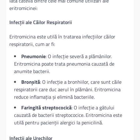
Iată câteva dintre cele mai comune utilizări ale
eritromicinei:
Infecții ale Căilor Respiratorii
Eritromicina este utilă în tratarea infecțiilor căilor
respiratorii, cum ar fi:
Pneumonie
: O infecție severă a plămânilor.
Eritromicina poate trata pneumonia cauzată de
anumite bacterii.
Bronșită
: O infecție a bronhiilor, care sunt căile
respiratorii care duc aerul în plămâni. Eritromicina
reduce inflamația și elimină bacteriile.
Faringită streptococică
: O infecție a gâtului
cauzată de bacterii streptococice. Eritromicina este
utilă pentru pacienții alergici la penicilină.
Infecții ale Urechilor