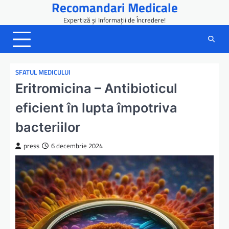
Recomandari Medicale
Skip
to
Expertiză și Informații de Încredere!
content
SFATUL MEDICULUI
Eritromicina – Antibioticul
eficient în lupta împotriva
bacteriilor
press
6 decembrie 2024