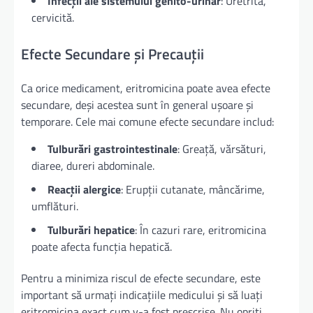
Infecții ale sistemului genito-urinar
: Uretrită,
cervicită.
Efecte Secundare și Precauții
Ca orice medicament, eritromicina poate avea efecte
secundare, deși acestea sunt în general ușoare și
temporare. Cele mai comune efecte secundare includ:
Tulburări gastrointestinale
: Greață, vărsături,
diaree, dureri abdominale.
Reacții alergice
: Erupții cutanate, mâncărime,
umflături.
Tulburări hepatice
: În cazuri rare, eritromicina
poate afecta funcția hepatică.
Pentru a minimiza riscul de efecte secundare, este
important să urmați indicațiile medicului și să luați
eritromicina exact cum v-a fost prescrise. Nu opriti