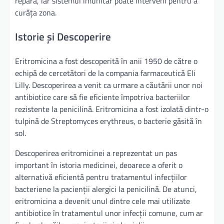
repara, iar sistemul imunitar poate interveni pentru a
curăța zona.
Istorie și Descoperire
Eritromicina a fost descoperită în anii 1950 de către o
echipă de cercetători de la compania farmaceutică Eli
Lilly. Descoperirea a venit ca urmare a căutării unor noi
antibiotice care să fie eficiente împotriva bacteriilor
rezistente la penicilină. Eritromicina a fost izolată dintr-o
tulpină de Streptomyces erythreus, o bacterie găsită în
sol.
Descoperirea eritromicinei a reprezentat un pas
important în istoria medicinei, deoarece a oferit o
alternativă eficientă pentru tratamentul infecțiilor
bacteriene la pacienții alergici la penicilină. De atunci,
eritromicina a devenit unul dintre cele mai utilizate
antibiotice în tratamentul unor infecții comune, cum ar