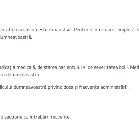
zentată mai sus nu este exhaustivă. Pentru o informare completă,
 dumneavoastră.
ndicația medicală, de starea pacientului și de severitatea bolii. Med
tru dumneavoastră.
icului dumneavoastră privind doza și frecvența administrării.
 o secțiune cu întrebări frecvente: