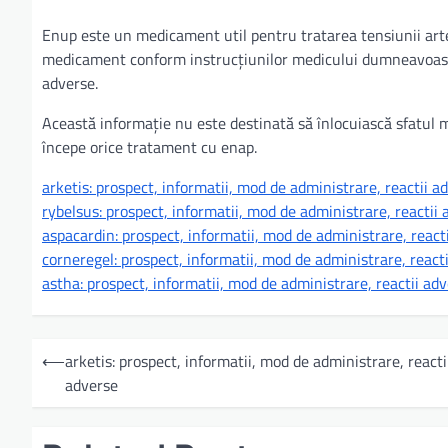
Enup este un medicament util pentru tratarea tensiunii arteri
medicament conform instrucțiunilor medicului dumneavoastră
adverse.
Această informație nu este destinată să înlocuiască sfatul 
începe orice tratament cu enap.
arketis: prospect, informatii, mod de administrare, reactii a
rybelsus: prospect, informatii, mod de administrare, reactii
aspacardin: prospect, informatii, mod de administrare, react
corneregel: prospect, informatii, mod de administrare, react
astha: prospect, informatii, mod de administrare, reactii ad
N
⟵
arketis: prospect, informatii, mod de administrare, reacti
a
adverse
v
i