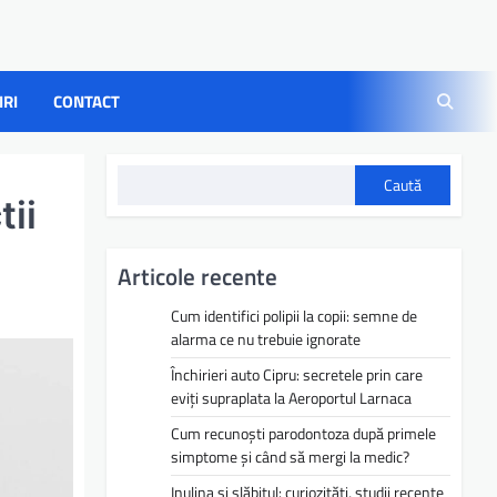
IRI
CONTACT
Caută
tii
Articole recente
Cum identifici polipii la copii: semne de
alarma ce nu trebuie ignorate
Închirieri auto Cipru: secretele prin care
eviți supraplata la Aeroportul Larnaca
Cum recunoști parodontoza după primele
simptome și când să mergi la medic?
Inulina și slăbitul: curiozități, studii recente