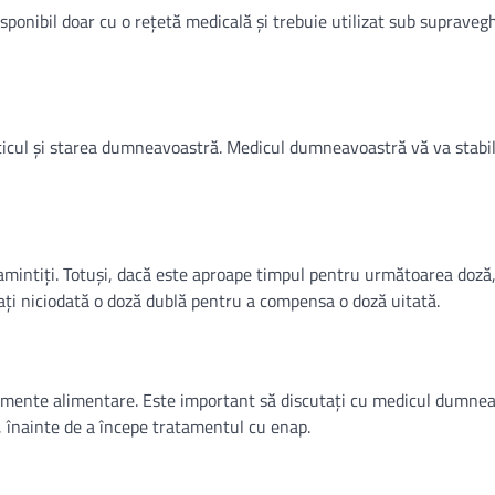
sponibil doar cu o rețetă medicală și trebuie utilizat sub supraveg
ticul și starea dumneavoastră. Medicul dumneavoastră vă va stabil
 amintiți. Totuși, dacă este aproape timpul pentru următoarea doză,
ați niciodată o doză dublă pentru a compensa o doză uitată.
limente alimentare. Este important să discutați cu medicul dumne
, înainte de a începe tratamentul cu enap.