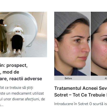
n: prospect,
i, mod de
are, reactii adverse
ot ce trebuie să știți
Tratamentul Acneei Se
ste un medicament utilizat
Sotret – Tot Ce Trebuie S
l unor diverse afecțiuni, de
Introducere în Sotret O scurtă is
la…