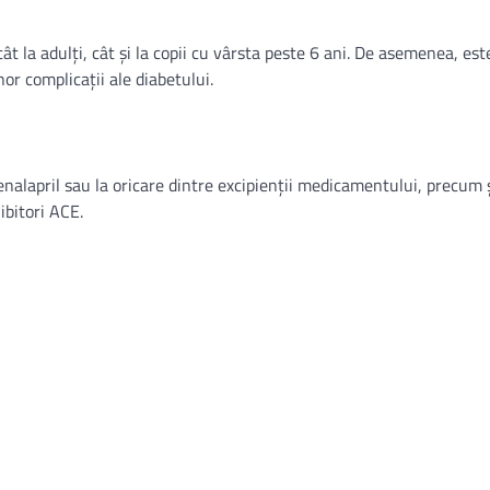
ât la adulți, cât și la copii cu vârsta peste 6 ani. De asemenea, este
or complicații ale diabetului.
 enalapril sau la oricare dintre excipienții medicamentului, precum ș
ibitori ACE.