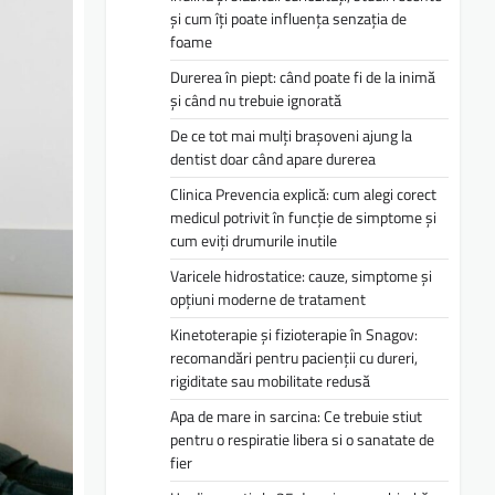
și cum îți poate influența senzația de
foame
Durerea în piept: când poate fi de la inimă
și când nu trebuie ignorată
De ce tot mai mulți brașoveni ajung la
dentist doar când apare durerea
Clinica Prevencia explică: cum alegi corect
medicul potrivit în funcție de simptome și
cum eviți drumurile inutile
Varicele hidrostatice: cauze, simptome și
opțiuni moderne de tratament
Kinetoterapie și fizioterapie în Snagov:
recomandări pentru pacienții cu dureri,
rigiditate sau mobilitate redusă
Apa de mare in sarcina: Ce trebuie stiut
pentru o respiratie libera si o sanatate de
fier