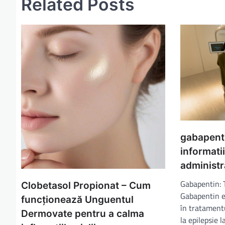
Related Posts
g
a
r
e
î
n
a
r
t
gabapenti
informati
i
administr
c
o
Gabapentin: T
Clobetasol Propionat – Cum
Gabapentin e
l
funcționează Unguentul
în tratamentu
Dermovate pentru a calma
e
la epilepsie 