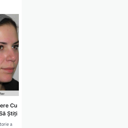
vere Cu
ă Știți
torie a