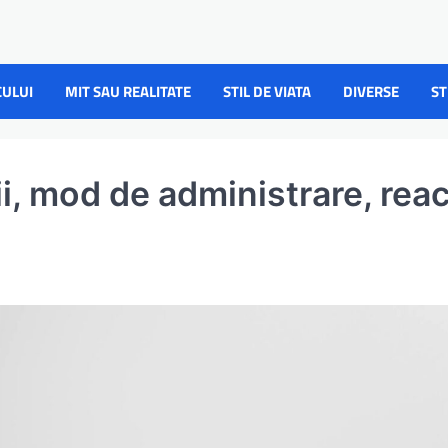
CULUI
MIT SAU REALITATE
STIL DE VIATA
DIVERSE
ST
i, mod de administrare, reac