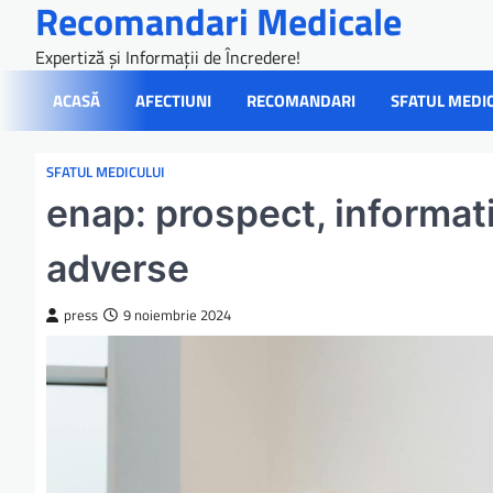
Recomandari Medicale
Skip
to
Expertiză și Informații de Încredere!
content
ACASĂ
AFECTIUNI
RECOMANDARI
SFATUL MEDI
SFATUL MEDICULUI
enap: prospect, informati
adverse
press
9 noiembrie 2024