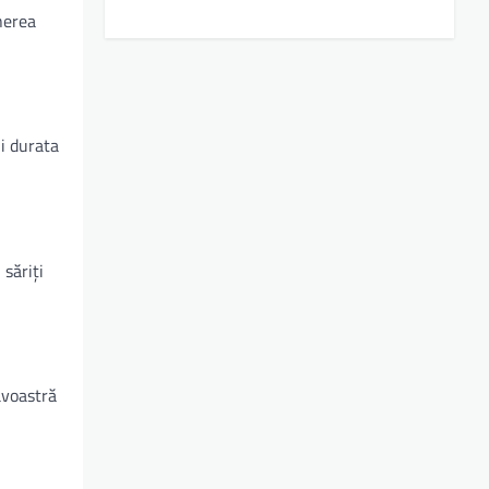
herea
i durata
 săriți
avoastră