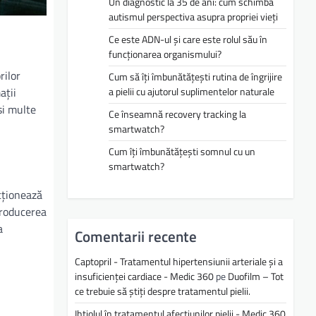
Un diagnostic la 35 de ani: cum schimbă
autismul perspectiva asupra propriei vieți
Ce este ADN-ul și care este rolul său în
funcționarea organismului?
rilor
Cum să îți îmbunătățești rutina de îngrijire
a pielii cu ajutorul suplimentelor naturale
ații
și multe
Ce înseamnă recovery tracking la
smartwatch?
Cum îți îmbunătățești somnul cu un
smartwatch?
cționează
producerea
a
Comentarii recente
Captopril - Tratamentul hipertensiunii arteriale și a
insuficienței cardiace - Medic 360
pe
Duofilm – Tot
ce trebuie să știți despre tratamentul pielii.
Ihtiolul în tratamentul afecțiunilor pielii - Medic 360