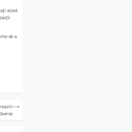
zați acest
eacții
inte de a
reactii
⟶
dverse