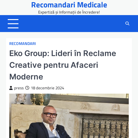
Recomandari Medicale
Skip
to
Expertiză și Informații de Încredere!
content
RECOMANDARI
Eko Group: Lideri în Reclame
Creative pentru Afaceri
Moderne
press
18 decembrie 2024