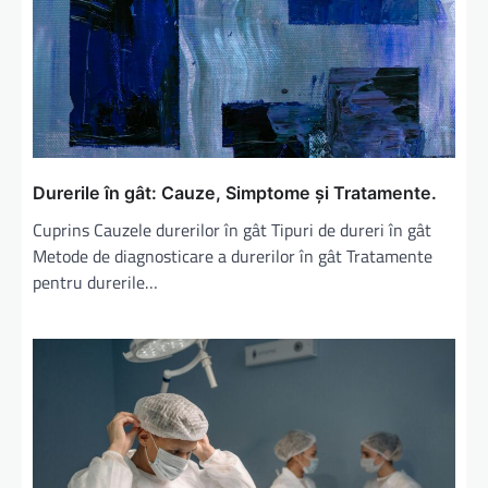
t
i
c
o
l
e
Durerile în gât: Cauze, Simptome și Tratamente.
Cuprins Cauzele durerilor în gât Tipuri de dureri în gât
Metode de diagnosticare a durerilor în gât Tratamente
pentru durerile…