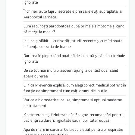
ignorate
Închirieri auto Cipru: secretele prin care eviți supraplata la
Aeroportul Larnaca
Cum recunoști parodontoza după primele simptome și când
să mergi la medic?
Inulina și slăbitul: curiozități, studii recente și cum îți poate
influența senzația de foame
Durerea în piept: când poate fi de la inimă și când nu trebuie
ignorată
De ce tot mai mulți brașoveni ajung la dentist doar când
apare durerea
Clinica Prevencia explică: cum alegi corect medicul potrivit în
funcție de simptome și cum eviți drumurile inutile
Varicele hidrostatice: cauze, simptome și opțiuni moderne
de tratament
Kinetoterapie și fizioterapie în Snagov: recomandări pentru
pacienții cu dureri, rigiditate sau mobilitate redusă
Apa de mare in sarcina: Ce trebuie stiut pentru o respiratie