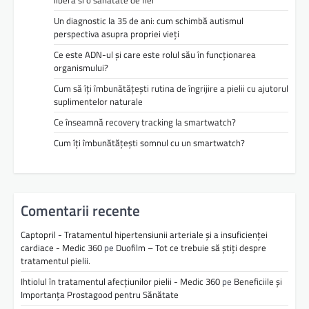
libera si o sanatate de fier
Un diagnostic la 35 de ani: cum schimbă autismul
perspectiva asupra propriei vieți
Ce este ADN-ul și care este rolul său în funcționarea
organismului?
Cum să îți îmbunătățești rutina de îngrijire a pielii cu ajutorul
suplimentelor naturale
Ce înseamnă recovery tracking la smartwatch?
Cum îți îmbunătățești somnul cu un smartwatch?
Comentarii recente
Captopril - Tratamentul hipertensiunii arteriale și a insuficienței
cardiace - Medic 360
pe
Duofilm – Tot ce trebuie să știți despre
tratamentul pielii.
Ihtiolul în tratamentul afecțiunilor pielii - Medic 360
pe
Beneficiile și
Importanța Prostagood pentru Sănătate