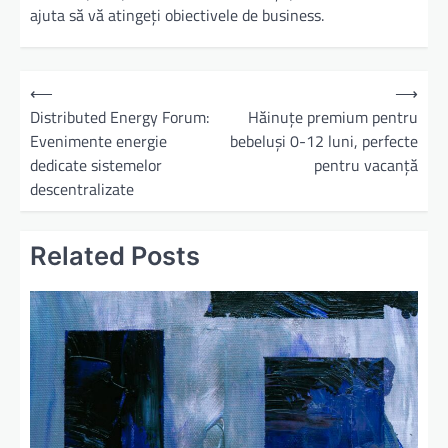
ajuta să vă atingeți obiectivele de business.
N
⟵
⟶
a
Distributed Energy Forum:
Hăinuțe premium pentru
Evenimente energie
bebeluși 0-12 luni, perfecte
v
dedicate sistemelor
pentru vacanță
i
descentralizate
g
a
Related Posts
r
e
î
n
a
r