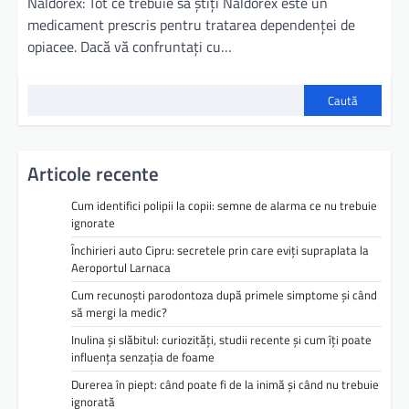
Naldorex: Tot ce trebuie să știți Naldorex este un
medicament prescris pentru tratarea dependenței de
opiacee. Dacă vă confruntați cu…
Caută
Articole recente
Cum identifici polipii la copii: semne de alarma ce nu trebuie
ignorate
Închirieri auto Cipru: secretele prin care eviți supraplata la
Aeroportul Larnaca
Cum recunoști parodontoza după primele simptome și când
să mergi la medic?
Inulina și slăbitul: curiozități, studii recente și cum îți poate
influența senzația de foame
Durerea în piept: când poate fi de la inimă și când nu trebuie
ignorată