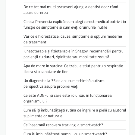
De ce tot mai mulți brașoveni ajung la dentist doar când
apare durerea
Clinica Prevencia explică: cum alegi corect medicul potrivit în
funcție de simptome și cum eviți drumurile inutile
Varicele hidrostatice: cauze, simptome și opțiuni moderne
de tratament
Kinetoterapie și fizioterapie în Snagov: recomandări pentru
pacienții cu dureri, rigiditate sau mobilitate redusă
Apa de mare in sarcina: Ce trebuie stiut pentru o respiratie
libera si o sanatate de fier
Un diagnostic la 35 de ani: cum schimbă autismul
perspectiva asupra propriei vieți
Ce este ADN-ul și care este rolul său în funcționarea
organismului?
Cum să îți îmbunătățești rutina de îngrijire a pielii cu ajutorul
suplimentelor naturale
Ce înseamnă recovery tracking la smartwatch?
Cum îți îmbunătățești somnul cu un smartwatch?