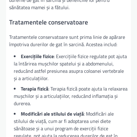
durerile de gat în sarcină și beneficiile lor pentru
sănătatea mamei și a fătului.
Tratamentele conservatoare
Tratamentele conservatoare sunt prima linie de apărare
împotriva durerilor de gat în sarcină. Acestea includ:
Exercițiile fizice
: Exercițiile fizice regulate pot ajuta
la întărirea mușchilor spatelui și a abdomenului,
reducând astfel presiunea asupra coloanei vertebrale
și a articulațiilor.
Terapia fizică
: Terapia fizică poate ajuta la relaxarea
mușchilor și a articulațiilor, reducând inflamația și
durerea.
Modificări ale stilului de viață
: Modificări ale
stilului de viață, cum ar fi adoptarea unei diete
sănătoase și a unui program de exerciții fizice
regulate, pot ajuta la reducerea durerilor de gat în