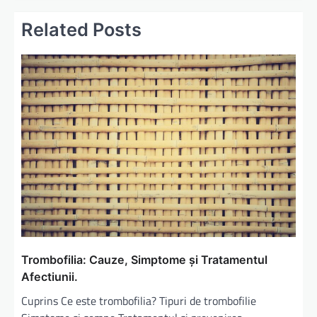
g
Related Posts
a
r
e
î
n
a
r
t
i
c
o
Trombofilia: Cauze, Simptome și Tratamentul
l
Afectiunii.
e
Cuprins Ce este trombofilia? Tipuri de trombofilie