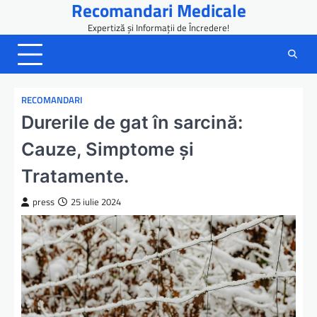
Recomandari Medicale
Skip
to
Expertiză și Informații de Încredere!
content
RECOMANDARI
Durerile de gat în sarcină:
Cauze, Simptome și
Tratamente.
press
25 iulie 2024