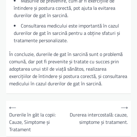
Măsurile de prevenire, cum ar fi exercițiile de
întindere și postura corectă, pot ajuta la evitarea
durerilor de gat în sarcină.
Consultarea medicului este importantă în cazul
durerilor de gat în sarcină pentru a obține sfaturi și
tratamente personalizate.
În concluzie, durerile de gat în sarcină sunt o problemă
comună, dar pot fi prevenite și tratate cu succes prin
adoptarea unui stil de viață sănătos, realizarea
exercițiilor de întindere și postura corectă, și consultarea
medicului în cazul durerilor de gat în sarcină.
N
⟵
⟶
a
Durerile în gât la copii:
Durerea intercostală: cauze,
Cauze, Simptome și
simptome și tratament.
v
Tratament
i