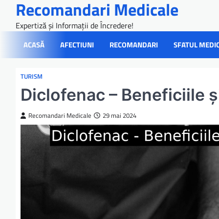
Recomandari Medicale
Skip
to
Expertiză și Informații de Încredere!
content
ACASĂ
AFECTIUNI
RECOMANDARI
SFATUL MEDI
TURISM
Diclofenac – Beneficiile ș
Recomandari Medicale
29 mai 2024