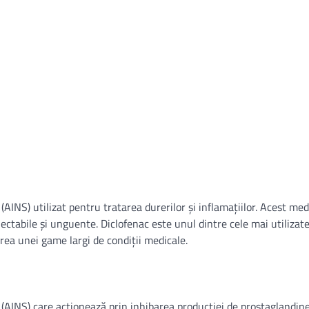
AINS) utilizat pentru tratarea durerilor și inflamațiilor. Acest m
njectabile și unguente. Diclofenac este unul dintre cele mai utilizat
rea unei game largi de condiții medicale.
AINS) care acționează prin inhibarea producției de prostaglandine