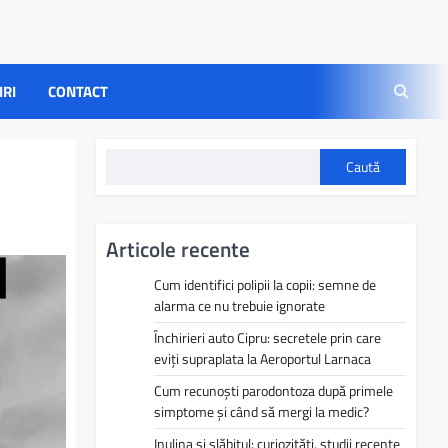
IRI
CONTACT
Caută
Articole recente
Cum identifici polipii la copii: semne de
alarma ce nu trebuie ignorate
Închirieri auto Cipru: secretele prin care
eviți supraplata la Aeroportul Larnaca
Cum recunoști parodontoza după primele
simptome și când să mergi la medic?
Inulina și slăbitul: curiozități, studii recente