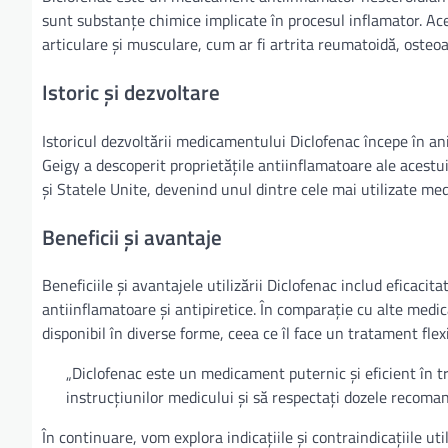
sunt substanțe chimice implicate în procesul inflamator. Ace
articulare și musculare, cum ar fi artrita reumatoidă, osteoa
Istoric și dezvoltare
Istoricul dezvoltării medicamentului Diclofenac începe în a
Geigy a descoperit proprietățile antiinflamatoare ale acestu
și Statele Unite, devenind unul dintre cele mai utilizate m
Beneficii și avantaje
Beneficiile și avantajele utilizării Diclofenac includ eficacita
antiinflamatoare și antipiretice. În comparație cu alte medi
disponibil în diverse forme, ceea ce îl face un tratament flexib
„Diclofenac este un medicament puternic și eficient în tra
instrucțiunilor medicului și să respectați dozele recoman
În continuare, vom explora indicațiile și contraindicațiile uti