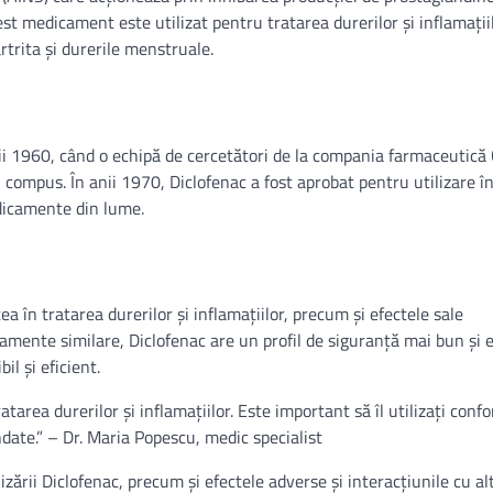
st medicament este utilizat pentru tratarea durerilor și inflamații
rtrita și durerile menstruale.
nii 1960, când o echipă de cercetători de la compania farmaceutică
i compus. În anii 1970, Diclofenac a fost aprobat pentru utilizare î
edicamente din lume.
tea în tratarea durerilor și inflamațiilor, precum și efectele sale
camente similare, Diclofenac are un profil de siguranță mai bun și 
il și eficient.
tarea durerilor și inflamațiilor. Este important să îl utilizați conf
date.” – Dr. Maria Popescu, medic specialist
lizării Diclofenac, precum și efectele adverse și interacțiunile cu al