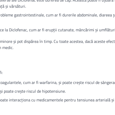
dverse ale Diclofenac este durerea de cap. Aceasta poate fi ușoară
ță și vărsături.
robleme gastrointestinale, cum ar fi durerile abdominale, diareea ș
ce la Diclofenac, cum ar fi erupții cutanate, mâncărimi și umflături
minore și pot dispărea în timp. Cu toate acestea, dacă aceste efec
n medic.
i:
coagulantele, cum ar fi warfarina, și poate crește riscul de sângera
 și poate crește riscul de hipotensiune.
 poate interacționa cu medicamentele pentru tensiunea arterială și