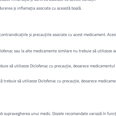
durerea și inflamația asociate cu această boală.
 contraindicațiile și precauțiile asociate cu acest medicament. Aces
Diclofenac sau la alte medicamente similare nu trebuie să utilizeze a
trebuie să utilizeze Diclofenac cu precauție, deoarece medicamentul
ică trebuie să utilizeze Diclofenac cu precauție, deoarece medicam
 sub supravegherea unui medic. Dozele recomandate variază în funcț