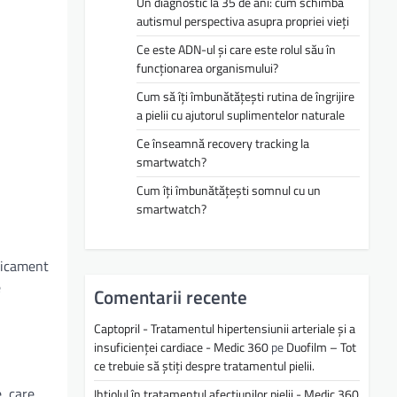
Un diagnostic la 35 de ani: cum schimbă
autismul perspectiva asupra propriei vieți
Ce este ADN-ul și care este rolul său în
funcționarea organismului?
Cum să îți îmbunătățești rutina de îngrijire
a pielii cu ajutorul suplimentelor naturale
Ce înseamnă recovery tracking la
smartwatch?
Cum îți îmbunătățești somnul cu un
smartwatch?
edicament
e
Comentarii recente
Captopril - Tratamentul hipertensiunii arteriale și a
insuficienței cardiace - Medic 360
pe
Duofilm – Tot
ce trebuie să știți despre tratamentul pielii.
, care
Ihtiolul în tratamentul afecțiunilor pielii - Medic 360