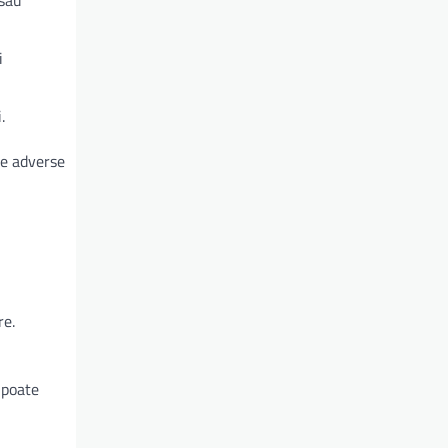
 sau
i
.
te adverse
re.
 poate