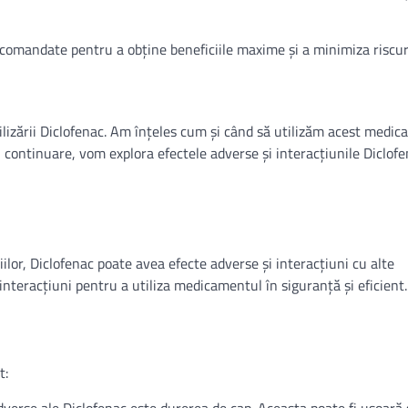
comandate pentru a obține beneficiile maxime și a minimiza riscuri
utilizării Diclofenac. Am înțeles cum și când să utilizăm acest medi
n continuare, vom explora efectele adverse și interacțiunile Diclofe
țiilor, Diclofenac poate avea efecte adverse și interacțiuni cu alte
nteracțiuni pentru a utiliza medicamentul în siguranță și eficient.
t: