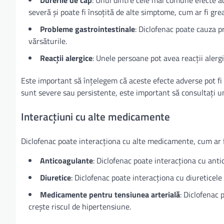
Durerile de cap
: Unul dintre cele mai comune efecte a
severă și poate fi însoțită de alte simptome, cum ar fi grea
Probleme gastrointestinale
: Diclofenac poate cauza p
vărsăturile.
Reacții alergice
: Unele persoane pot avea reacții alergi
Este important să înțelegem că aceste efecte adverse pot fi 
sunt severe sau persistente, este important să consultați u
Interacțiuni cu alte medicamente
Diclofenac poate interacționa cu alte medicamente, cum ar f
Anticoagulante
: Diclofenac poate interacționa cu anti
Diuretice
: Diclofenac poate interacționa cu diureticele
Medicamente pentru tensiunea arterială
: Diclofenac
crește riscul de hipertensiune.