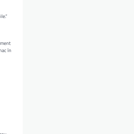
le.”
cament
nac în