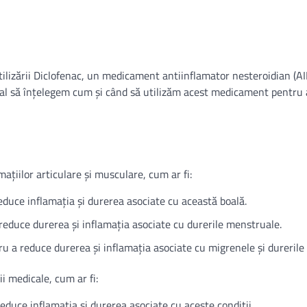
 utilizării Diclofenac, un medicament antiinflamator nesteroidian (A
ențial să înțelegem cum și când să utilizăm acest medicament pentru 
ațiilor articulare și musculare, cum ar fi:
reduce inflamația și durerea asociate cu această boală.
a reduce durerea și inflamația asociate cu durerile menstruale.
tru a reduce durerea și inflamația asociate cu migrenele și durerile
ii medicale, cum ar fi:
reduce inflamația și durerea asociate cu aceste condiții.