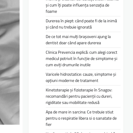
și cum îți poate influența senzația de
foame
Durerea în piept: când poate fi de la inimă
și când nu trebuie ignorată
De ce tot mai mulți brașoveni ajung la
dentist doar când apare durerea
Clinica Prevencia explică: cum alegi corect
medicul potrivit în funcție de simptome și
cum eviți drumurile inutile
Varicele hidrostatice: cauze, simptome și
opțiuni moderne de tratament
Kinetoterapie și fizioterapie în Snagov:
recomandări pentru pacienții cu dureri,
rigiditate sau mobilitate redusă
Apa de mare in sarcina: Ce trebuie stiut
pentru o respiratie libera si o sanatate de
fier