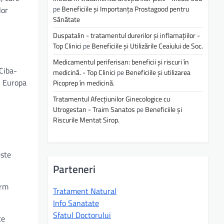
pe
Beneficiile și Importanța Prostagood pentru
lor
Sănătate
Duspatalin - tratamentul durerilor și inflamațiilor -
Top Clinici
pe
Beneficiile și Utilizările Ceaiului de Soc.
Medicamentul periferisan: beneficii și riscuri în
 Ciba-
medicină. - Top Clinici
pe
Beneficiile și utilizarea
n Europa
Picoprep în medicină.
Tratamentul Afecțiunilor Ginecologice cu
Utrogestan - Traim Sanatos
pe
Beneficiile și
Riscurile Mentat Sirop.
este
Parteneri
orm
Tratament Natural
Info Sanatate
Sfatul Doctorului
te