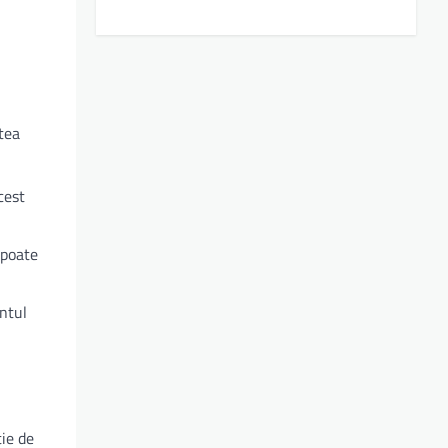
tea
cest
 poate
entul
ie de