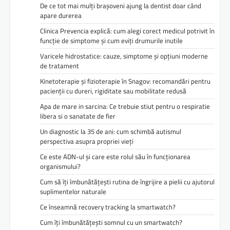
De ce tot mai mulți brașoveni ajung la dentist doar când
apare durerea
Clinica Prevencia explică: cum alegi corect medicul potrivit în
funcție de simptome și cum eviți drumurile inutile
Varicele hidrostatice: cauze, simptome și opțiuni moderne
de tratament
Kinetoterapie și fizioterapie în Snagov: recomandări pentru
pacienții cu dureri, rigiditate sau mobilitate redusă
Apa de mare in sarcina: Ce trebuie stiut pentru o respiratie
libera si o sanatate de fier
Un diagnostic la 35 de ani: cum schimbă autismul
perspectiva asupra propriei vieți
Ce este ADN-ul și care este rolul său în funcționarea
organismului?
Cum să îți îmbunătățești rutina de îngrijire a pielii cu ajutorul
suplimentelor naturale
Ce înseamnă recovery tracking la smartwatch?
Cum îți îmbunătățești somnul cu un smartwatch?