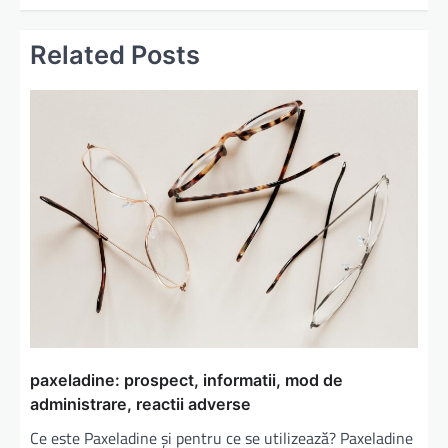
i
Related Posts
g
a
r
e
î
n
a
r
t
i
c
paxeladine: prospect, informatii, mod de
o
administrare, reactii adverse
l
Ce este Paxeladine și pentru ce se utilizează? Paxeladine