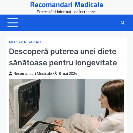
Recomandari Medicale
Skip
to
Expertiză și Informații de Încredere!
content
MIT SAU REALITATE
Descoperă puterea unei diete
sănătoase pentru longevitate
Recomandari Medicale
8 mai 2024