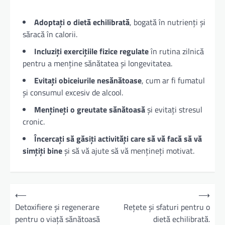
Adoptați o dietă echilibrată
, bogată în nutrienți și
săracă în calorii.
Incluziți exercițiile fizice regulate
în rutina zilnică
pentru a menține sănătatea și longevitatea.
Evitați obiceiurile nesănătoase
, cum ar fi fumatul
și consumul excesiv de alcool.
Mențineți o greutate sănătoasă
și evitați stresul
cronic.
Încercați să găsiți activități care să vă facă să vă
simțiți bine
și să vă ajute să vă mențineți motivat.
N
⟵
⟶
a
Detoxifiere și regenerare
Rețete și sfaturi pentru o
pentru o viață sănătoasă
dietă echilibrată.
v