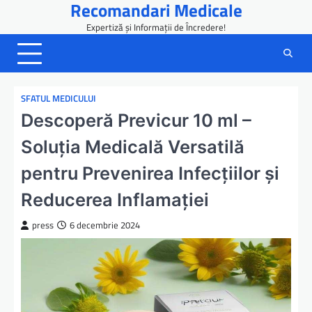
Recomandari Medicale
Skip
to
Expertiză și Informații de Încredere!
content
SFATUL MEDICULUI
Descoperă Previcur 10 ml –
Soluția Medicală Versatilă
pentru Prevenirea Infecțiilor și
Reducerea Inflamației
press
6 decembrie 2024