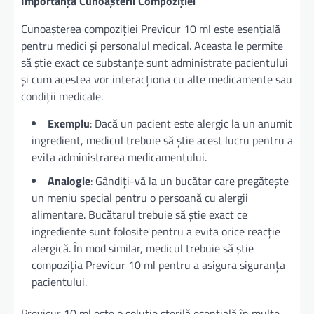
Importanța Cunoașterii Compoziției
Cunoașterea compoziției Previcur 10 ml este esențială
pentru medici și personalul medical. Aceasta le permite
să știe exact ce substanțe sunt administrate pacientului
și cum acestea vor interacționa cu alte medicamente sau
condiții medicale.
Exemplu
: Dacă un pacient este alergic la un anumit
ingredient, medicul trebuie să știe acest lucru pentru a
evita administrarea medicamentului.
Analogie
: Gândiți-vă la un bucătar care pregătește
un meniu special pentru o persoană cu alergii
alimentare. Bucătarul trebuie să știe exact ce
ingrediente sunt folosite pentru a evita orice reacție
alergică. În mod similar, medicul trebuie să știe
compoziția Previcur 10 ml pentru a asigura siguranța
pacientului.
Previcur 10 ml este o soluție sterilă esențială în multe