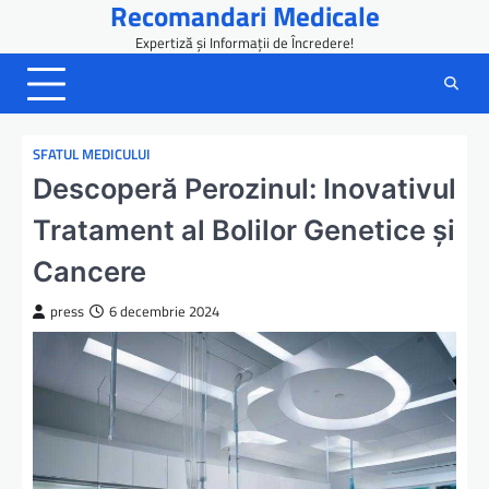
Recomandari Medicale
Skip
to
Expertiză și Informații de Încredere!
content
SFATUL MEDICULUI
Descoperă Perozinul: Inovativul
Tratament al Bolilor Genetice și
Cancere
press
6 decembrie 2024