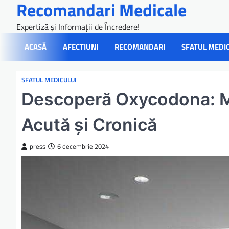
Recomandari Medicale
Skip
to
Expertiză și Informații de Încredere!
content
ACASĂ
AFECTIUNI
RECOMANDARI
SFATUL MEDI
SFATUL MEDICULUI
Descoperă Oxycodona: M
Acută și Cronică
press
6 decembrie 2024