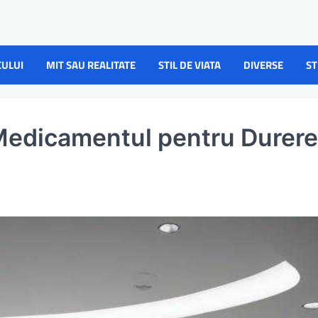
CULUI
MIT SAU REALITATE
STIL DE VIATA
DIVERSE
ST
edicamentul pentru Durer