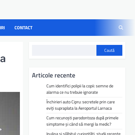
IRI
CONTACT
Caută
ea
Articole recente
Cum identifici polipii la copii: semne de
alarma ce nu trebuie ignorate
Închirieri auto Cipru: secretele prin care
eviți supraplata la Aeroportul Larnaca
Cum recunoști parodontoza după primele
simptome și când să mergi la medic?
Inulina și slăbitul: curiozități, studii recente