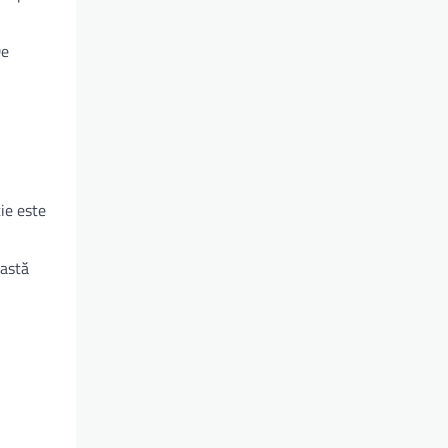
De
ie este
eastă