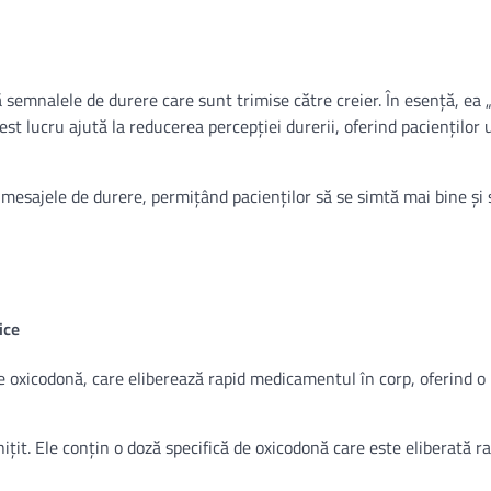
semnalele de durere care sunt trimise către creier. În esență, ea 
est lucru ajută la reducerea percepției durerii, oferind pacienților 
esajele de durere, permițând pacienților să se simtă mai bine și s
ice
oxicodonă, care eliberează rapid medicamentul în corp, oferind o
ițit. Ele conțin o doză specifică de oxicodonă care este eliberată r