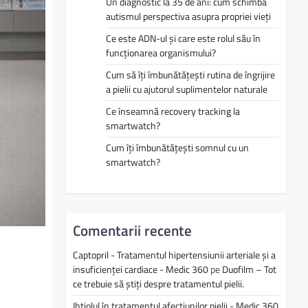
Un diagnostic la 35 de ani: cum schimbă
autismul perspectiva asupra propriei vieți
Ce este ADN-ul și care este rolul său în
funcționarea organismului?
Cum să îți îmbunătățești rutina de îngrijire
a pielii cu ajutorul suplimentelor naturale
Ce înseamnă recovery tracking la
smartwatch?
Cum îți îmbunătățești somnul cu un
smartwatch?
Comentarii recente
Captopril - Tratamentul hipertensiunii arteriale și a
insuficienței cardiace - Medic 360
pe
Duofilm – Tot
ce trebuie să știți despre tratamentul pielii.
Ihtiolul în tratamentul afecțiunilor pielii - Medic 360