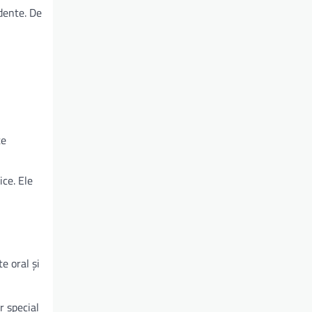
dente. De
te
ice. Ele
e oral și
r special