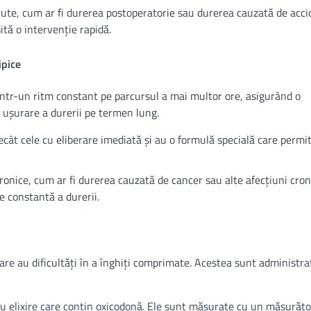
acute, cum ar fi durerea postoperatorie sau durerea cauzată de acci
ită o intervenție rapidă.
ipice
ntr-un ritm constant pe parcursul a mai multor ore, asigurând o
 ușurare a durerii pe termen lung.
ât cele cu eliberare imediată și au o formulă specială care permi
cronice, cum ar fi durerea cauzată de cancer sau alte afecțiuni cron
e constantă a durerii.
care au dificultăți în a înghiți comprimate. Acestea sunt administrat
 sau elixire care conțin oxicodonă. Ele sunt măsurate cu un măsurăto