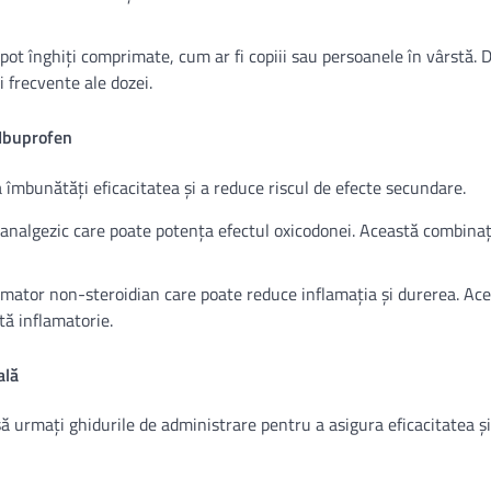
 pot înghiți comprimate, cum ar fi copiii sau persoanele în vârstă. 
 frecvente ale dozei.
Ibuprofen
mbunătăți eficacitatea și a reduce riscul de efecte secundare.
analgezic care poate potența efectul oxicodonei. Această combinaț
lamator non-steroidian care poate reduce inflamația și durerea. Ac
tă inflamatorie.
ală
ă urmați ghidurile de administrare pentru a asigura eficacitatea și