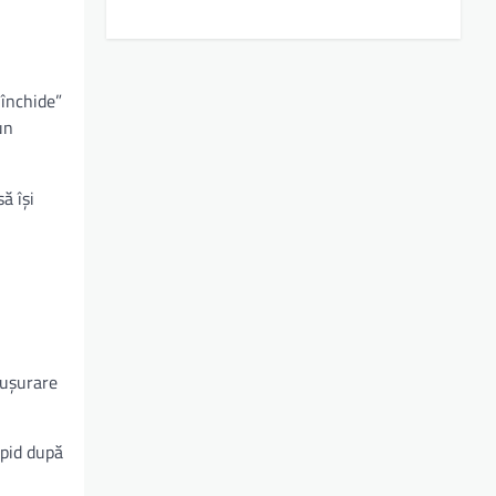
„închide”
un
ă își
 ușurare
apid după