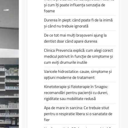
și cum îți poate influența senzația de
foame
Durerea în piept: când poate fi de la inimă
și când nu trebuie ignorată
De ce tot mai mulți brașoveni ajung la
dentist doar când apare durerea
Clinica Prevencia explică: cum alegi corect
medicul potrivit în funcție de simptome și
cum eviți drumurile inutile
Varicele hidrostatice: cauze, simptome și
opțiuni moderne de tratament
Kinetoterapie și fizioterapie în Snagov:
recomandări pentru pacienții cu dureri,
rigiditate sau mobilitate redusă
Apa de mare in sarcina: Ce trebuie stiut
pentru o respiratie libera si o sanatate de
fier