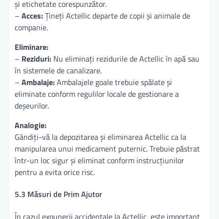
și etichetate corespunzător.
–
Acces:
Țineți Actellic departe de copii și animale de
companie.
Eliminare:
–
Reziduri:
Nu eliminați rezidurile de Actellic în apă sau
în sistemele de canalizare.
–
Ambalaje:
Ambalajele goale trebuie spălate și
eliminate conform regulilor locale de gestionare a
deșeurilor.
Analogie:
Gândiți-vă la depozitarea și eliminarea Actellic ca la
manipularea unui medicament puternic. Trebuie păstrat
într-un loc sigur și eliminat conform instrucțiunilor
pentru a evita orice risc.
5.3 Măsuri de Prim Ajutor
În cazul expunerii accidentale la Actellic, este important