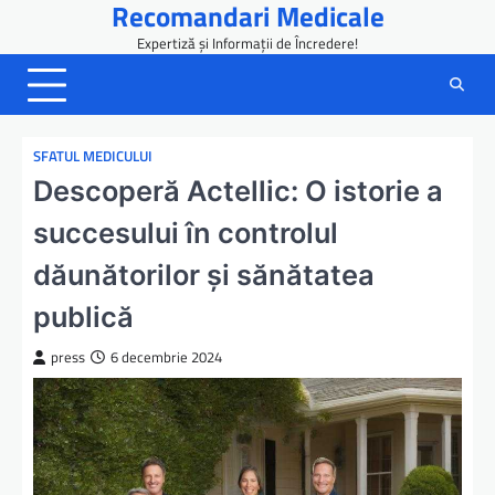
Recomandari Medicale
Skip
to
Expertiză și Informații de Încredere!
content
SFATUL MEDICULUI
Descoperă Actellic: O istorie a
succesului în controlul
dăunătorilor și sănătatea
publică
press
6 decembrie 2024