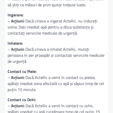
să știți ce măsuri de prim ajutor trebuie luate.
Ingerare:
–
Acțiuni:
Dacă cineva a ingerat Actellic, nu induceți
voma. Dați imediat apă pentru a dilua substanța și
contactați serviciile medicale de urgență.
Inhalare:
–
Acțiuni:
Dacă cineva a inhalat Actellic, mutați
persoana în aer proaspăt și contactați serviciile medicale
de urgență.
Contact cu Piele:
–
Acțiuni:
Dacă Actellic a venit în contact cu pielea,
spălați imediat zona afectată cu apă și săpun timp de cel
puțin 15 minute.
Contact cu Ochi:
–
Acțiuni:
Dacă Actellic a venit în contact cu ochii,
spălați imediat cu apă curgătoare timp de cel puțin 15