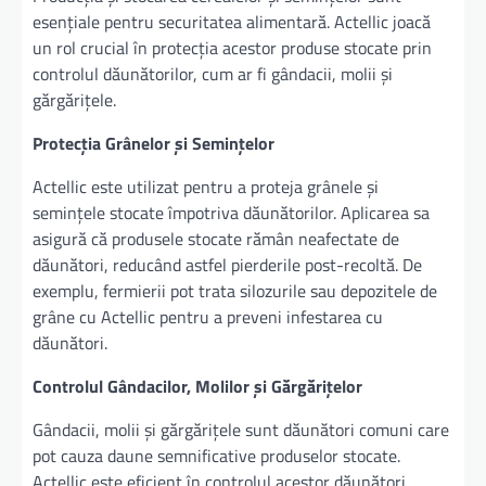
esențiale pentru securitatea alimentară. Actellic joacă
un rol crucial în protecția acestor produse stocate prin
controlul dăunătorilor, cum ar fi gândacii, molii și
gărgărițele.
Protecția Grânelor și Semințelor
Actellic este utilizat pentru a proteja grânele și
semințele stocate împotriva dăunătorilor. Aplicarea sa
asigură că produsele stocate rămân neafectate de
dăunători, reducând astfel pierderile post-recoltă. De
exemplu, fermierii pot trata silozurile sau depozitele de
grâne cu Actellic pentru a preveni infestarea cu
dăunători.
Controlul Gândacilor, Molilor și Gărgărițelor
Gândacii, molii și gărgărițele sunt dăunători comuni care
pot cauza daune semnificative produselor stocate.
Actellic este eficient în controlul acestor dăunători,