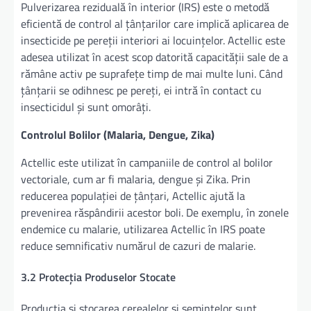
Pulverizarea reziduală în interior (IRS) este o metodă
eficientă de control al țânțarilor care implică aplicarea de
insecticide pe pereții interiori ai locuințelor. Actellic este
adesea utilizat în acest scop datorită capacității sale de a
rămâne activ pe suprafețe timp de mai multe luni. Când
țânțarii se odihnesc pe pereți, ei intră în contact cu
insecticidul și sunt omorâți.
Controlul Bolilor (Malaria, Dengue, Zika)
Actellic este utilizat în campaniile de control al bolilor
vectoriale, cum ar fi malaria, dengue și Zika. Prin
reducerea populației de țânțari, Actellic ajută la
prevenirea răspândirii acestor boli. De exemplu, în zonele
endemice cu malarie, utilizarea Actellic în IRS poate
reduce semnificativ numărul de cazuri de malarie.
3.2 Protecția Produselor Stocate
Producția și stocarea cerealelor și semințelor sunt