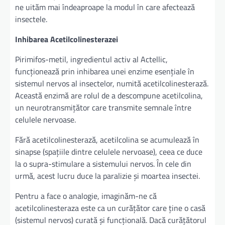
ne uităm mai îndeaproape la modul în care afectează
insectele.
Inhibarea Acetilcolinesterazei
Pirimifos-metil, ingredientul activ al Actellic,
funcționează prin inhibarea unei enzime esențiale în
sistemul nervos al insectelor, numită acetilcolinesterază.
Această enzimă are rolul de a descompune acetilcolina,
un neurotransmițător care transmite semnale între
celulele nervoase.
Fără acetilcolinesterază, acetilcolina se acumulează în
sinapse (spațiile dintre celulele nervoase), ceea ce duce
la o supra-stimulare a sistemului nervos. În cele din
urmă, acest lucru duce la paralizie și moartea insectei.
Pentru a face o analogie, imaginăm-ne că
acetilcolinesteraza este ca un curățător care ține o casă
(sistemul nervos) curată și funcțională. Dacă curățătorul