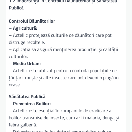
1.2 Importanța în Controlul Dăunătorilor și Sănătatea
Publică
Controlul Dăunătorilor
–
Agricultură:
– Actellic protejează culturile de dăunători care pot
distruge recoltele.
– Aplicația sa asigură menținerea producției și calității
culturilor.
–
Mediu Urban:
– Actellic este utilizat pentru a controla populațiile de
țânțari, muște și alte insecte care pot deveni o plagă în
orașe.
Sănătatea Publică
–
Prevenirea Bolilor:
– Actellic este esențial în campaniile de eradicare a
bolilor transmise de insecte, cum ar fi malaria, denga și
febra galbenă.
– Pulverizarea sa în locuințe și zone publice reduce