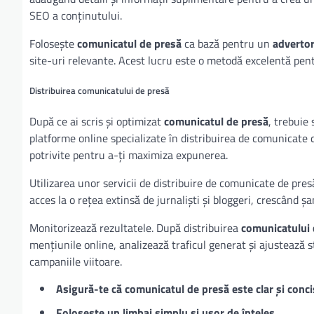
SEO a conținutului.
Folosește
comunicatul de presă
ca bază pentru un
advertor
site-uri relevante. Acest lucru este o metodă excelentă pent
Distribuirea comunicatului de presă
După ce ai scris și optimizat
comunicatul de presă
, trebuie 
platforme online specializate în distribuirea de comunicate d
potrivite pentru a-ți maximiza expunerea.
Utilizarea unor servicii de distribuire de comunicate de presă
acces la o rețea extinsă de jurnaliști și bloggeri, crescând ș
Monitorizează rezultatele. După distribuirea
comunicatului 
mențiunile online, analizează traficul generat și ajustează s
campaniile viitoare.
Asigură-te că comunicatul de presă este clar și conci
Folosește un limbaj simplu și ușor de înțeles.