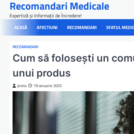
Recomandari Medicale
Skip
to
Expertiză și Informații de Încredere!
content
ACASĂ
AFECTIUNI
RECOMANDARI
SFATUL MEDI
RECOMANDARI
Cum să folosești un com
unui produs
press
19 ianuarie 2025