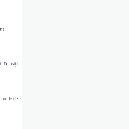
nt.
. Folosiți
depinde de