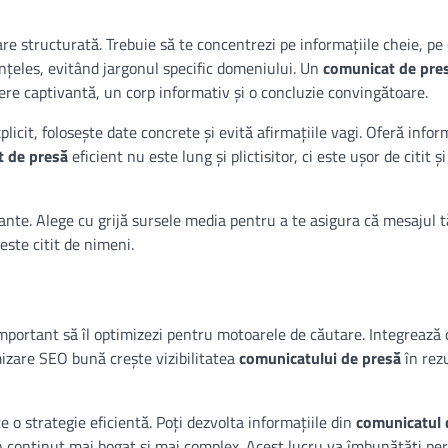
re structurată. Trebuie să te concentrezi pe informațiile cheie, pe 
e înțeles, evitând jargonul specific domeniului. Un
comunicat de pre
cere captivantă, un corp informativ și o concluzie convingătoare.
plicit, folosește date concrete și evită afirmațiile vagi. Oferă infor
 de presă
eficient nu este lung și plictisitor, ci este ușor de citit și
nte. Alege cu grijă sursele media pentru a te asigura că mesajul 
este citit de nimeni.
important să îl optimizezi pentru motoarele de căutare. Integrează
imizare SEO bună crește vizibilitatea
comunicatului de presă
în rez
e o strategie eficientă. Poți dezvolta informațiile din
comunicatul 
un conținut mai bogat și mai complex. Acest lucru va îmbunătăți p