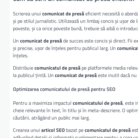
Scrierea unui
comunicat de presă
eficient necesită o aborda
și pe stilul jurnalistic. Utilizează un limbaj concis și ușor d
poveste, și ca orice poveste bună, trebuie să aibă o introdu
Un
comunicat de presă
de succes este concis și direct. Fii ex
și precise, ușor de înțeles pentru publicul larg. Un
comunicat
înțeles.
Distribuie
comunicatul de presă
pe platformele media releva
la publicul țintă. Un
comunicat de presă
este inutil dacă nu 
Optimizarea comunicatului de presă pentru SEO
Pentru a maximiza impactul
comunicatului de presă
, este 
cheie relevante în text, în titlu și în meta-descriere. O opt
căutării, atrăgând un public mai larg.
Crearea unui
articol SEO
bazat pe
comunicatul de presă
est
adăugând detalii și informații suplimentare pentru a crea 