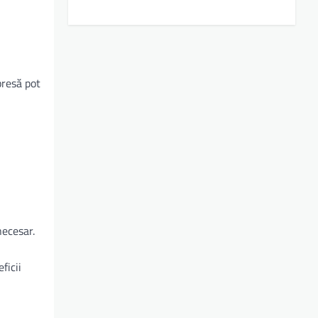
presă pot
necesar.
ficii