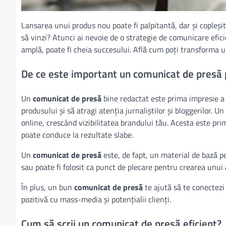
Lansarea unui produs nou poate fi palpitantă, dar și copleșit
să vinzi? Atunci ai nevoie de o strategie de comunicare efic
amplă, poate fi cheia succesului. Află cum poți transforma 
De ce este important un comunicat de presă 
Un
comunicat de presă
bine redactat este prima impresie a 
produsului și să atragi atenția jurnaliștilor și bloggerilor. Un
online, crescând vizibilitatea brandului tău. Acesta este pr
poate conduce la rezultate slabe.
Un
comunicat de presă
este, de fapt, un material de bază p
sau poate fi folosit ca punct de plecare pentru crearea unui
În plus, un bun
comunicat de presă
te ajută să te conectezi 
pozitivă cu mass-media și potențialii clienți.
Cum să scrii un comunicat de presă eficient?