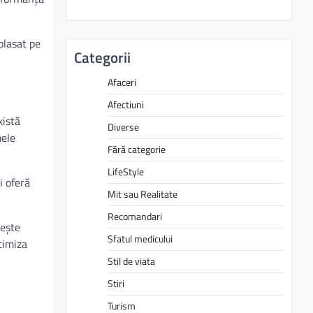
plasat pe
Categorii
Afaceri
Afectiuni
xistă
Diverse
mele
Fără categorie
LifeStyle
i oferă
Mit sau Realitate
Recomandari
rește
Sfatul medicului
timiza
Stil de viata
Stiri
Turism