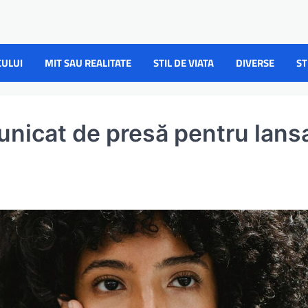
CULUI
MIT SAU REALITATE
STIL DE VIATA
DIVERSE
ST
unicat de presă pentru lans