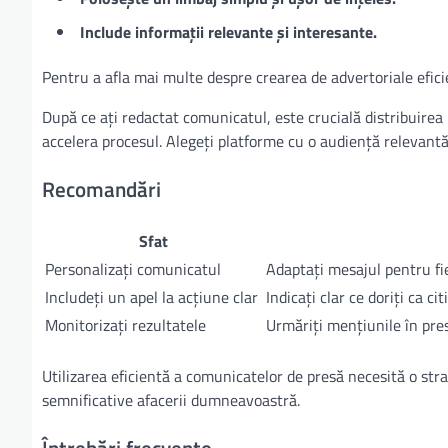
Include informații relevante și interesante.
Pentru a afla mai multe despre crearea de advertoriale efici
După ce ați redactat comunicatul, este crucială distribuirea 
accelera procesul. Alegeți platforme cu o audiență relevan
Recomandări
Sfat
Personalizați comunicatul
Adaptați mesajul pentru fie
Includeți un apel la acțiune clar
Indicați clar ce doriți ca cit
Monitorizați rezultatele
Urmăriți mențiunile în pres
Utilizarea eficientă a comunicatelor de presă necesită o str
semnificative afacerii dumneavoastră.
Întrebări frecvente