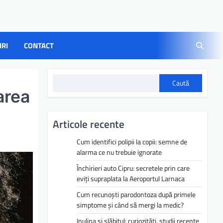
IRI
CONTACT
Caută
area
Articole recente
Cum identifici polipii la copii: semne de
alarma ce nu trebuie ignorate
Închirieri auto Cipru: secretele prin care
eviți supraplata la Aeroportul Larnaca
Cum recunoști parodontoza după primele
simptome și când să mergi la medic?
Inulina și slăbitul: curiozități, studii recente