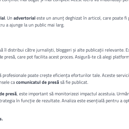
ial
. Un
advertorial
este un anunț deghizat în articol, care poate fi 
ru a ajunge la un public mai larg.
să îl distribui către jurnaliști, bloggeri și alte publicații relevante. E
e presă, care pot facilita acest proces. Asigură-te că alegi platfor
 profesionale poate crește eficiența eforturilor tale. Aceste servici
ansele ca
comunicatul de presă
să fie publicat.
de presă
, este important să monitorizezi impactul acestuia. Urmă
trategia în funcție de rezultate. Analiza este esențială pentru a op
s.