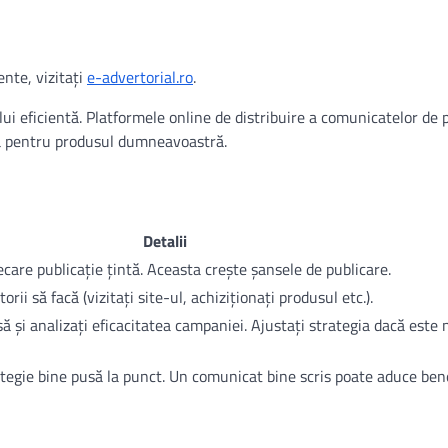
ente, vizitați
e-advertorial.ro
.
lui eficientă. Platformele online de distribuire a comunicatelor de 
tă pentru produsul dumneavoastră.
Detalii
care publicație țintă. Aceasta crește șansele de publicare.
itorii să facă (vizitați site-ul, achiziționați produsul etc.).
ă și analizați eficacitatea campaniei. Ajustați strategia dacă este 
ategie bine pusă la punct. Un comunicat bine scris poate aduce bene