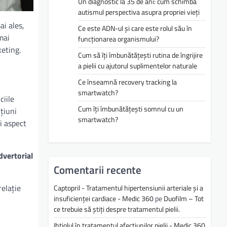
Un diagnostic la 35 de ani: cum schimbă
autismul perspectiva asupra propriei vieți
ai ales,
Ce este ADN-ul și care este rolul său în
mai
funcționarea organismului?
eting.
Cum să îți îmbunătățești rutina de îngrijire
a pielii cu ajutorul suplimentelor naturale
Ce înseamnă recovery tracking la
smartwatch?
ciile
Cum îți îmbunătățești somnul cu un
țiuni
smartwatch?
i aspect
dvertorial
Comentarii recente
relație
Captopril - Tratamentul hipertensiunii arteriale și a
insuficienței cardiace - Medic 360
pe
Duofilm – Tot
ce trebuie să știți despre tratamentul pielii.
Ihtiolul în tratamentul afecțiunilor pielii - Medic 360