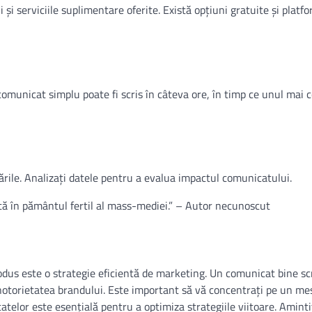
 și serviciile suplimentare oferite. Există opțiuni gratuite și platf
comunicat simplu poate fi scris în câteva ore, în timp ce unul mai 
ările. Analizați datele pentru a evalua impactul comunicatului.
tă în pământul fertil al mass-mediei.” – Autor necunoscut
dus este o strategie eficientă de marketing. Un comunicat bine scr
notorietatea brandului. Este important să vă concentrați pe un mes
tatelor este esențială pentru a optimiza strategiile viitoare. Aminti