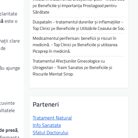
pe
Beneficiile și Importanța Prostagood pentru
Sănătate
claritate
să
este o
Duspatalin - tratamentul durerilor și inflamațiilor -
Top Clinici
pe
Beneficiile și Utilizările Ceaiului de Soc.
Medicamentul periferisan: beneficii și riscuri în
mații clare
medicină. - Top Clinici
pe
Beneficiile și utilizarea
 de
Picoprep în medicină.
Tratamentul Afecțiunilor Ginecologice cu
tău ajunge
Utrogestan - Traim Sanatos
pe
Beneficiile și
Riscurile Mentat Sirop.
 cuvinte
Parteneri
ultatele
Tratament Natural
Info Sanatate
de presă
,
Sfatul Doctorului
erformanța