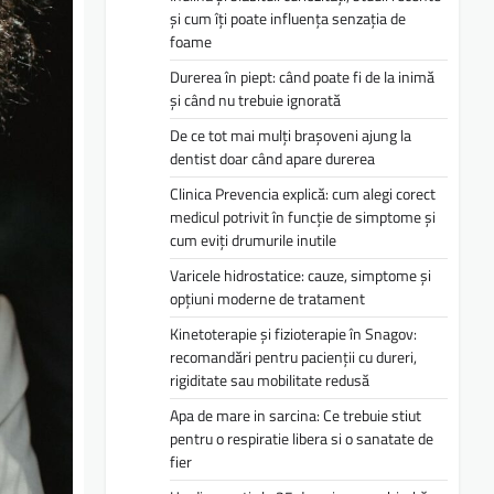
și cum îți poate influența senzația de
foame
Durerea în piept: când poate fi de la inimă
și când nu trebuie ignorată
De ce tot mai mulți brașoveni ajung la
dentist doar când apare durerea
Clinica Prevencia explică: cum alegi corect
medicul potrivit în funcție de simptome și
cum eviți drumurile inutile
Varicele hidrostatice: cauze, simptome și
opțiuni moderne de tratament
Kinetoterapie și fizioterapie în Snagov:
recomandări pentru pacienții cu dureri,
rigiditate sau mobilitate redusă
Apa de mare in sarcina: Ce trebuie stiut
pentru o respiratie libera si o sanatate de
fier