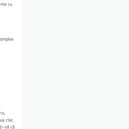
orme cu
complex
is,
aj clar,
ți-vă că