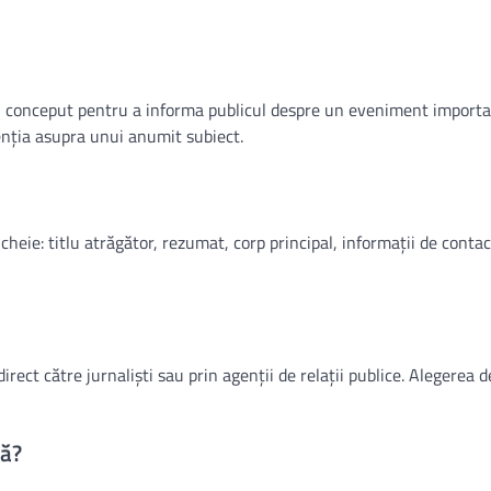
s, conceput pentru a informa publicul despre un eveniment importa
enția asupra unui anumit subiect.
cheie: titlu atrăgător, rezumat, corp principal, informații de contact
direct către jurnaliști sau prin agenții de relații publice. Alegerea 
să?