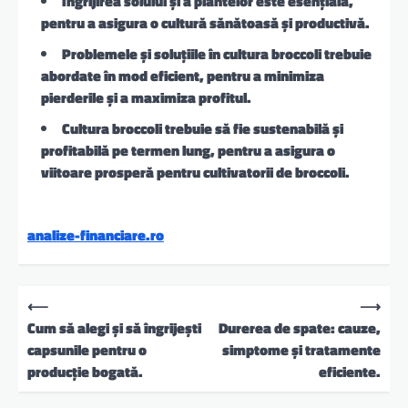
Îngrijirea solului și a plantelor este esențială
,
pentru a asigura o cultură sănătoasă și productivă.
Problemele și soluțiile în cultura broccoli trebuie
abordate în mod eficient
, pentru a minimiza
pierderile și a maximiza profitul.
Cultura broccoli trebuie să fie sustenabilă și
profitabilă pe termen lung
, pentru a asigura o
viitoare prosperă pentru cultivatorii de broccoli.
analize-financiare.ro
N
⟵
⟶
a
Cum să alegi și să îngrijești
Durerea de spate: cauze,
capsunile pentru o
simptome și tratamente
v
producție bogată.
eficiente.
i