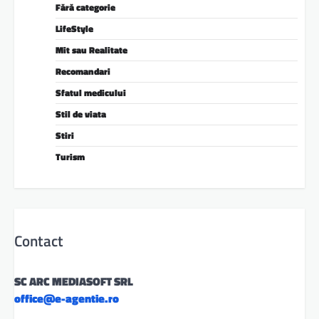
Fără categorie
LifeStyle
Mit sau Realitate
Recomandari
Sfatul medicului
Stil de viata
Stiri
Turism
Contact
SC ARC MEDIASOFT SRL
office@e-agentie.ro