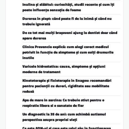
Inulina și slăbitul: curiozități, studii recente și cum îți
poate influența senzația de foame
Durerea în piept: când poate fi de la inimă și când nu
trebuie ignorată
De ce tot mai mulți brașoveni ajung la dentist doar când
apare durerea
Clinica Prevencia explică: cum alegi corect medicul
potrivit în funcție de simptome și cum eviți drumurile
inutile
Varicele hidrostatice: cauze, simptome și opțiuni
moderne de tratament
Kinetoterapie și fizioterapie în Snagov: recomandări
pentru pacienții cu dureri, rigiditate sau mobilitate
redusă
Apa de mare in sarcina: Ce trebuie stiut pentru o
respiratie libera si o sanatate de fier
Un diagnostic la 35 de ani: cum schimbă autismul
perspectiva asupra propriei vieți
Ce este ADN-ul și care este rolul său în funcționarea