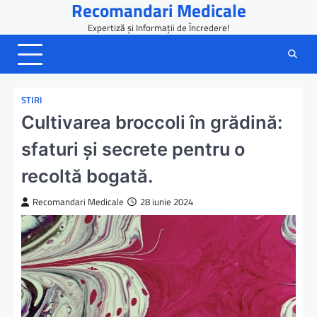
Recomandari Medicale
Skip
to
Expertiză și Informații de Încredere!
content
STIRI
Cultivarea broccoli în grădină:
sfaturi și secrete pentru o
recoltă bogată.
Recomandari Medicale
28 iunie 2024