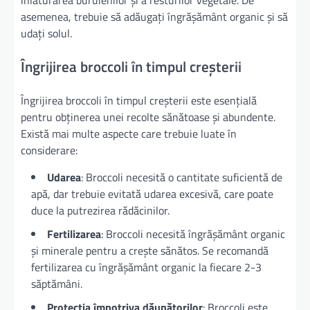
înlăturarea buruienilor și a resturilor vegetale. De
asemenea, trebuie să adăugați îngrășământ organic și să
udați solul.
Îngrijirea broccoli în timpul creșterii
Îngrijirea broccoli în timpul creșterii este esențială
pentru obținerea unei recolte sănătoase și abundente.
Există mai multe aspecte care trebuie luate în
considerare:
Udarea
: Broccoli necesită o cantitate suficientă de
apă, dar trebuie evitată udarea excesivă, care poate
duce la putrezirea rădăcinilor.
Fertilizarea
: Broccoli necesită îngrășământ organic
și minerale pentru a crește sănătos. Se recomandă
fertilizarea cu îngrășământ organic la fiecare 2-3
săptămâni.
Protecția împotriva dăunătorilor
: Broccoli este