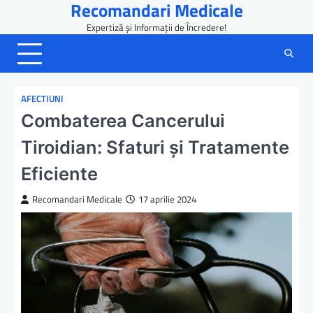
Recomandari Medicale
Skip
to
Expertiză și Informații de Încredere!
content
AFECTIUNI
Combaterea Cancerului
Tiroidian: Sfaturi și Tratamente
Eficiente
Recomandari Medicale
17 aprilie 2024