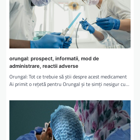
a
r
t
i
c
o
orungal: prospect, informatii, mod de
l
administrare, reactii adverse
e
Orungal: Tot ce trebuie să știi despre acest medicament
Ai primit o rețetă pentru Orungal și te simți nesigur cu…