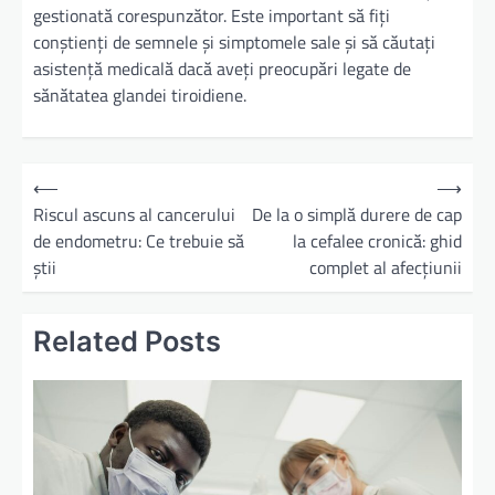
gestionată corespunzător. Este important să fiți
conștienți de semnele și simptomele sale și să căutați
asistență medicală dacă aveți preocupări legate de
sănătatea glandei tiroidiene.
N
⟵
⟶
a
Riscul ascuns al cancerului
De la o simplă durere de cap
de endometru: Ce trebuie să
la cefalee cronică: ghid
v
știi
complet al afecțiunii
i
g
Related Posts
a
r
e
î
n