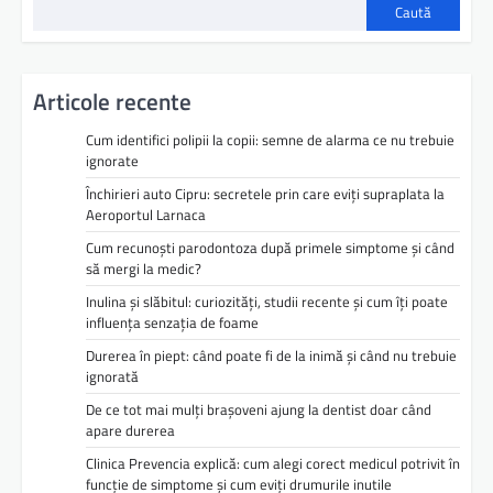
Caută
Articole recente
Cum identifici polipii la copii: semne de alarma ce nu trebuie
ignorate
Închirieri auto Cipru: secretele prin care eviți supraplata la
Aeroportul Larnaca
Cum recunoști parodontoza după primele simptome și când
să mergi la medic?
Inulina și slăbitul: curiozități, studii recente și cum îți poate
influența senzația de foame
Durerea în piept: când poate fi de la inimă și când nu trebuie
ignorată
De ce tot mai mulți brașoveni ajung la dentist doar când
apare durerea
Clinica Prevencia explică: cum alegi corect medicul potrivit în
funcție de simptome și cum eviți drumurile inutile