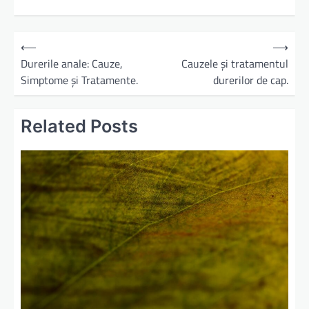
N
⟵
⟶
a
Durerile anale: Cauze,
Cauzele și tratamentul
Simptome și Tratamente.
durerilor de cap.
v
i
Related Posts
g
a
r
e
î
n
a
r
t