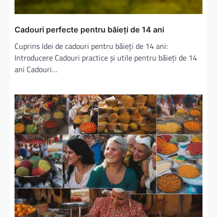
i
c
Cadouri perfecte pentru băieți de 14 ani
o
Cuprins Idei de cadouri pentru băieți de 14 ani:
l
Introducere Cadouri practice și utile pentru băieți de 14
e
ani Cadouri…