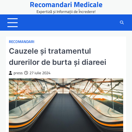
Recomandari Medicale
Skip
to
Expertiză și Informații de Încredere!
content
RECOMANDARI
Cauzele și tratamentul
durerilor de burta și diareei
press
27 iulie 2024