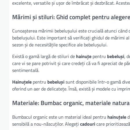
excelente, versatile și ușor de îmbrăcat și dezbrăcat. Acest
Mărimi și stiluri: Ghid complet pentru alegere
Cunoașterea mărimii bebelușului este crucială atunci când
bebelușului. Este important să verificați ghidul de mărimi a
sezon și de necesitățile specifice ale bebelușului.
Există o gamă largă de stiluri de
hainuțe
pentru
bebeluși
, d
care vi se pare potrivit și care credeți că va fi apreciat de 
sentimentală.
Hainuțele
pentru
bebeluși
sunt disponibile într-o gamă dive
oferind un aer de delicatețe. Însă, există și modele cu imp
Materiale: Bumbac organic, materiale naturale
Bumbacul organic este un material ideal pentru
hainuțele
d
sensibilă a nou-născuților. Alegeți
cadouri
care prioritizează