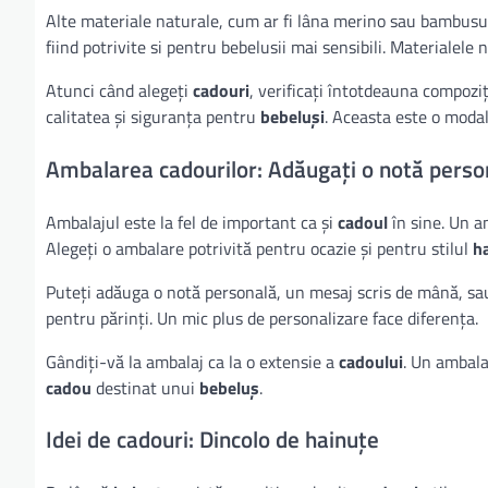
Alte materiale naturale, cum ar fi lâna merino sau bambusul
fiind potrivite si pentru bebelusii mai sensibili. Materialele 
Atunci când alegeți
cadouri
, verificați întotdeauna compozi
calitatea și siguranța pentru
bebeluși
. Aceasta este o modal
Ambalarea cadourilor: Adăugați o notă perso
Ambalajul este la fel de important ca și
cadoul
în sine. Un 
Alegeți o ambalare potrivită pentru ocazie și pentru stilul
h
Puteți adăuga o notă personală, un mesaj scris de mână, sau 
pentru părinți. Un mic plus de personalizare face diferența.
Gândiți-vă la ambalaj ca la o extensie a
cadoului
. Un ambala
cadou
destinat unui
bebeluș
.
Idei de cadouri: Dincolo de hainuțe