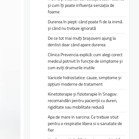
și cum îți poate influența senzația de
foame
Durerea în piept: când poate fi de la inimă
și când nu trebuie ignorată
De ce tot mai mulți brașoveni ajung la
dentist doar când apare durerea
Clinica Prevencia explică: cum alegi corect
medicul potrivit în funcție de simptome și
cum eviți drumurile inutile
Varicele hidrostatice: cauze, simptome și
opțiuni moderne de tratament
Kinetoterapie și fizioterapie în Snagov:
recomandări pentru pacienții cu dureri,
rigiditate sau mobilitate redusă
Apa de mare in sarcina: Ce trebuie stiut
pentru o respiratie libera si o sanatate de
fier