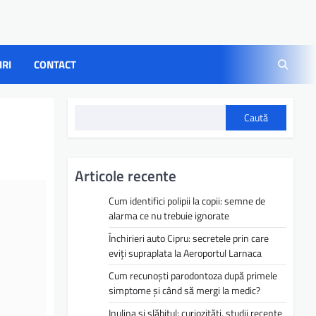
IRI
CONTACT
Caută
Articole recente
Cum identifici polipii la copii: semne de
alarma ce nu trebuie ignorate
Închirieri auto Cipru: secretele prin care
eviți supraplata la Aeroportul Larnaca
Cum recunoști parodontoza după primele
simptome și când să mergi la medic?
Inulina și slăbitul: curiozități, studii recente