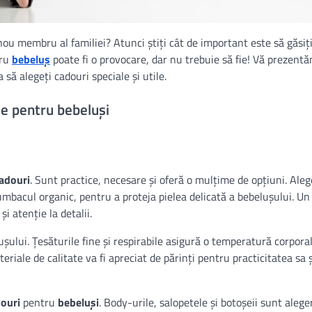
nou membru al familiei? Atunci știți cât de important este să găsiț
tru
bebeluș
poate fi o provocare, dar nu trebuie să fie! Vă prezent
 să alegeți cadouri speciale și utile.
te pentru bebeluși
adouri
. Sunt practice, necesare și oferă o mulțime de opțiuni. Aleg
bacul organic, pentru a proteja pielea delicată a bebelușului. Un 
i atenție la detalii.
șului. Țesăturile fine și respirabile asigură o temperatură corpora
teriale de calitate va fi apreciat de părinți pentru practicitatea sa 
ouri
pentru
bebeluși
. Body-urile, salopetele și botoșeii sunt alege