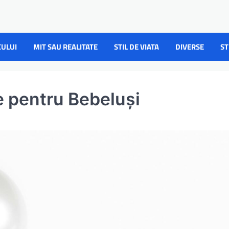
CULUI
MIT SAU REALITATE
STIL DE VIATA
DIVERSE
ST
e pentru Bebeluși