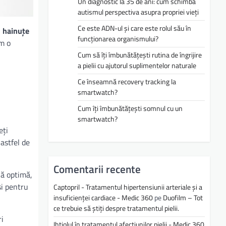
Un diagnostic la 35 de ani: cum schimbă
autismul perspectiva asupra propriei vieți
Ce este ADN-ul și care este rolul său în
i
hainuțe
funcționarea organismului?
ăm o
Cum să îți îmbunătățești rutina de îngrijire
a pielii cu ajutorul suplimentelor naturale
Ce înseamnă recovery tracking la
smartwatch?
Cum îți îmbunătățești somnul cu un
smartwatch?
eți
astfel de
Comentarii recente
lă optimă,
și pentru
Captopril - Tratamentul hipertensiunii arteriale și a
insuficienței cardiace - Medic 360
pe
Duofilm – Tot
ce trebuie să știți despre tratamentul pielii.
ri
Ihtiolul în tratamentul afecțiunilor pielii - Medic 360