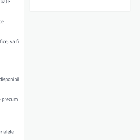
 toate
lte
ice, va fi
disponibil
le precum
rialele