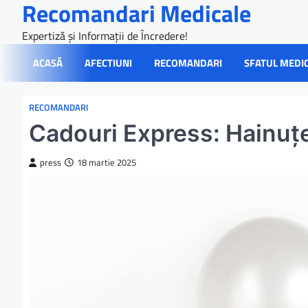
Recomandari Medicale
Skip
to
Expertiză și Informații de Încredere!
content
ACASĂ
AFECTIUNI
RECOMANDARI
SFATUL MEDI
RECOMANDARI
Cadouri Express: Hainuț
press
18 martie 2025