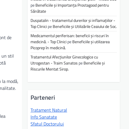
pe
Beneficiile și Importanța Prostagood pentru
Sănătate
Duspatalin - tratamentul durerilor și inflamațiilor -
Top Clinici
pe
Beneficiile și Utilizările Ceaiului de Soc.
Medicamentul periferisan: beneficii și riscuri în
ont de
medicină. - Top Clinici
pe
Beneficiile și utilizarea
Picoprep în medicină.
 un stil
Tratamentul Afecțiunilor Ginecologice cu
notă
Utrogestan - Traim Sanatos
pe
Beneficiile și
Riscurile Mentat Sirop.
u la modă,
nalitate.
Parteneri
Tratament Natural
lea
Info Sanatate
Sfatul Doctorului