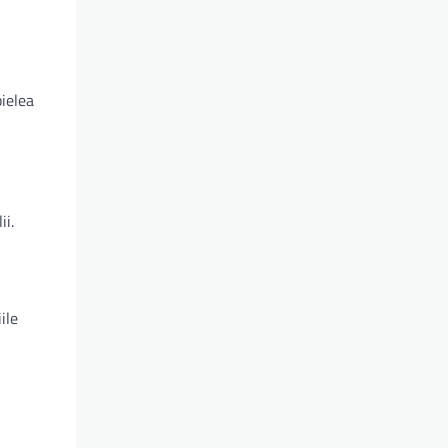
pielea
ii.
ile