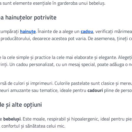
ea sunt elemente esențiale în garderoba unui bebeluș.
a hainuțelor potrivite
 cumpărați
hainuțe
. Înainte de a alege un
cadou
, verificați mărimea
l producătorului, deoarece acestea pot varia. De asemenea, țineți c
e la cele simple și practice la cele mai elaborate și elegante. Alegeți
părinți. Un cadou personalizat, cu un mesaj special, poate adăuga o 
rsă de culori și imprimeuri. Culorile pastelate sunt clasice și mere
rimeuri amuzante sau tematice, ideale pentru
cadouri
pline de perso
 și alte opțiuni
e
bebeluși
. Este moale, respirabil și hipoalergenic, ideal pentru pie
 confortul și sănătatea celui mic.