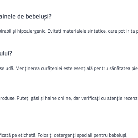
ainele de bebeluși?
bil și hipoalergenic. Evitați materialele sintetice, care pot irita 
ului?
e udă. Menținerea curățeniei este esențială pentru sănătatea piel
oduse. Puteți găsi și haine online, dar verificați cu atenție recenzi
icată pe etichetă. Folosiți detergenți speciali pentru bebeluși,