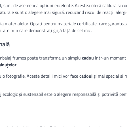
, sunt de asemenea opțiuni excelente. Acestea oferă caldura si co
naturale sunt o alegere mai sigură, reducând riscul de reacții alergi
ția materialelor. Optați pentru materiale certificate, care garantea
itate prin care demonstrați grijă față de cel mic.
nală
ambalaj frumos poate transforma un simplu
cadou
într-un moment s
ainuțelor
.
o fotografie. Aceste detalii mici vor face
cadoul
și mai special și
j ecologic și sustenabil este o alegere responsabilă și potrivită pe