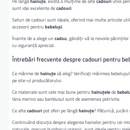
Pe lângă
hainuțe
, există o mulțime de alte
cadouri
utile pe
sunt idei excelente de
cadouri
.
Seturi de cadouri sunt ideale, oferind mai multe articole ut
accesorii pentru
bebeluși
.
Înainte de a alege un
cadou
, gândiți-vă la nevoile părinților
cu siguranță apreciat.
Întrebări frecvente despre cadouri pentru be
Ce mărime de
hainuțe
să aleg? Verificați mărimea bebelușu
pe site-ul producătorului.
Ce materiale sunt cele mai bune pentru
hainuțele
de
bebel
lâna merino sau bambusul sunt de asemenea potrivite.
Ce alte
cadouri
pot oferi pe lângă
hainuțe
? Păturică, jucării
Continuând discuția despre alegerea hainelor pentru cei mici,
naturale, precum bumbacul organic, sunt ideale pentru pielea 