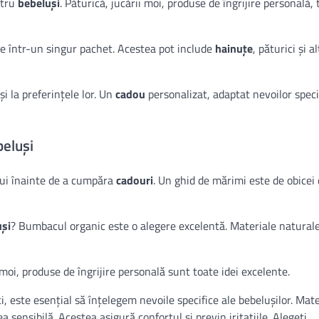
ntru
bebeluși
. Păturică, jucării moi, produse de îngrijire personală,
ile într-un singur pachet. Acestea pot include
hainuțe
, păturici și a
 și la preferințele lor. Un
cadou
personalizat, adaptat nevoilor specif
beluși
lui înainte de a cumpăra
cadouri
. Un ghid de mărimi este de obicei 
uși
? Bumbacul organic este o alegere excelentă. Materiale natura
 moi, produse de îngrijire personală sunt toate idei excelente.
 este esențial să înțelegem nevoile specifice ale bebelușilor. Mate
sensibilă. Acestea asigură confortul și previn iritațiile. Alegeți