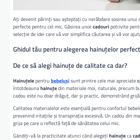
Ați devenit părinți sau așteptați cu nerăbdare sosirea unui 
perfecte pentru cel mic. Găsirea unor
cadouri
potrivite pen
selecție de idei care vă vor simplifica căutarea și vă vor ajuta
Ghidul tău pentru alegerea hainuțelor perfec
De ce să alegi hainuțe de calitate ca dar?
Hainuțele
pentru
bebeluși
sunt printre cele mai apreciate
c
întotdeauna
hainuțe
din materiale moi, naturale, precum bum
cadou este nu doar drăguț, dar și practic, demonstrând grijă ș
Calitatea materialelor este esențială pentru confortul bebelu
prevenind iritațiile și transpirația excesivă. Un cadou din ma
grija pe care o reflectă față de sănătatea celui mic.
Gândiți-vă la practicitate atunci când alegeți
hainuțe
ca
cad