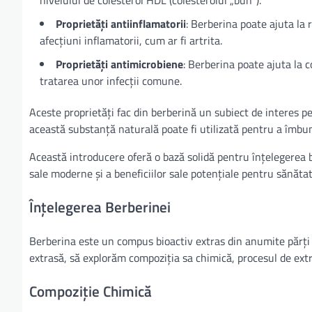
nivelului de colesterol HDL (colesterolul „bun”).
Proprietăți antiinflamatorii
: Berberina poate ajuta la 
afecțiuni inflamatorii, cum ar fi artrita.
Proprietăți antimicrobiene
: Berberina poate ajuta la c
tratarea unor infecții comune.
Aceste proprietăți fac din berberină un subiect de interes pe
această substanță naturală poate fi utilizată pentru a îmbună
Această introducere oferă o bază solidă pentru înțelegerea b
sale moderne și a beneficiilor sale potențiale pentru sănătat
Înțelegerea Berberinei
Berberina este un compus bioactiv extras din anumite părți 
extrasă, să explorăm compoziția sa chimică, procesul de extr
Compoziție Chimică