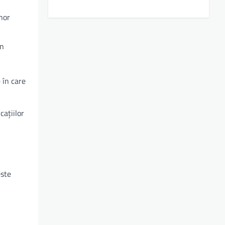
unor
în
 în care
cațiilor
este