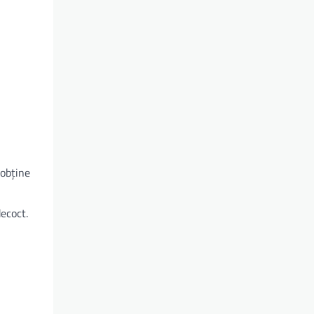
 obține
ecoct.