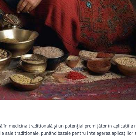
ă în medicina tradițională și un potențial promițător în aplicațiile
le sale tradiționale, punând bazele pentru înțelegerea aplicațiilor 