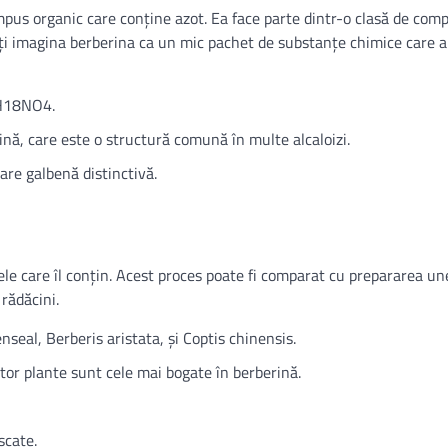
pus organic care conține azot. Ea face parte dintr-o clasă de com
teți imagina berberina ca un mic pachet de substanțe chimice care a
0H18NO4.
ină, care este o structură comună în multe alcaloizi.
oare galbenă distinctivă.
le care îl conțin. Acest proces poate fi comparat cu prepararea une
rădăcini.
seal, Berberis aristata, și Coptis chinensis.
estor plante sunt cele mai bogate în berberină.
scate.