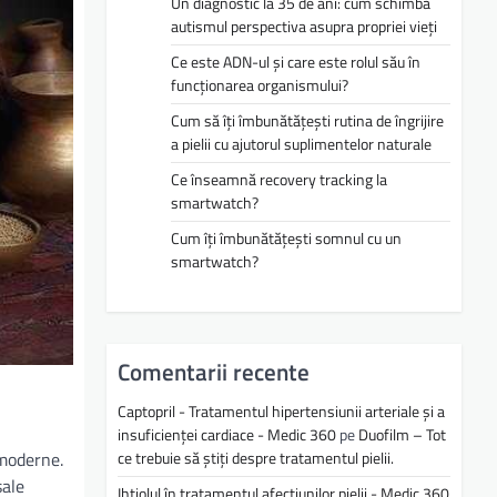
Un diagnostic la 35 de ani: cum schimbă
autismul perspectiva asupra propriei vieți
Ce este ADN-ul și care este rolul său în
funcționarea organismului?
Cum să îți îmbunătățești rutina de îngrijire
a pielii cu ajutorul suplimentelor naturale
Ce înseamnă recovery tracking la
smartwatch?
Cum îți îmbunătățești somnul cu un
smartwatch?
Comentarii recente
Captopril - Tratamentul hipertensiunii arteriale și a
insuficienței cardiace - Medic 360
pe
Duofilm – Tot
 moderne.
ce trebuie să știți despre tratamentul pielii.
sale
Ihtiolul în tratamentul afecțiunilor pielii - Medic 360