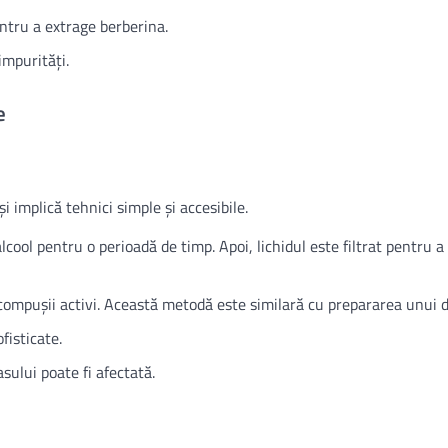
entru a extrage berberina.
impurități.
e
i implică tehnici simple și accesibile.
lcool pentru o perioadă de timp. Apoi, lichidul este filtrat pentru a
 compușii activi. Această metodă este similară cu prepararea unui d
fisticate.
asului poate fi afectată.