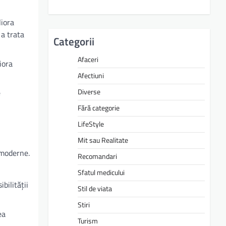
liora
 a trata
Categorii
Afaceri
iora
Afectiuni
Diverse
e
Fără categorie
LifeStyle
Mit sau Realitate
i moderne.
Recomandari
Sfatul medicului
bilității
Stil de viata
Stiri
ea
Turism