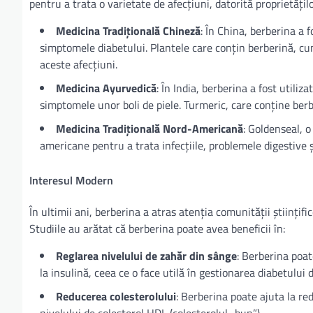
pentru a trata o varietate de afecțiuni, datorită proprietățil
Medicina Tradițională Chineză
: În China, berberina a f
simptomele diabetului. Plantele care conțin berberină, cum
aceste afecțiuni.
Medicina Ayurvedică
: În India, berberina a fost utiliz
simptomele unor boli de piele. Turmeric, care conține ber
Medicina Tradițională Nord-Americană
: Goldenseal, o
americane pentru a trata infecțiile, problemele digestive 
Interesul Modern
În ultimii ani, berberina a atras atenția comunității științif
Studiile au arătat că berberina poate avea beneficii în:
Reglarea nivelului de zahăr din sânge
: Berberina poat
la insulină, ceea ce o face utilă în gestionarea diabetului d
Reducerea colesterolului
: Berberina poate ajuta la red