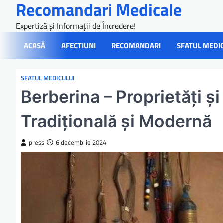
Recomandari Medicale
Skip
to
Expertiză și Informații de Încredere!
content
ACASĂ
AFECTIUNI
RECOMANDARI
SFATUL MEDI
SFATUL MEDICULUI
Berberina – Proprietăți și
Tradițională și Modernă
press
6 decembrie 2024