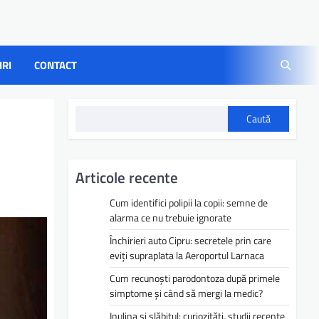
IRI
CONTACT
Caută
Articole recente
Cum identifici polipii la copii: semne de
alarma ce nu trebuie ignorate
Închirieri auto Cipru: secretele prin care
eviți supraplata la Aeroportul Larnaca
Cum recunoști parodontoza după primele
simptome și când să mergi la medic?
Inulina și slăbitul: curiozități, studii recente