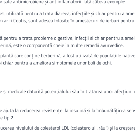
or sale antimicrobiene și antiinflamatorii. Iată câteva exemple:
ost utilizată pentru a trata diareea, infecțiile și chiar pentru a ame
 ar fi Coptis, sunt adesea folosite în amestecuri de ierburi pentru
ată pentru a trata probleme digestive, infecții și chiar pentru a amel
berină, este o componentă cheie în multe remedii ayurvedice.
 plantă care conține berberină, a fost utilizată de populațiile nativ
și chiar pentru a ameliora simptomele unor boli de ochi.
ice și medicale datorită potențialului său în tratarea unor afecțiun
e ajuta la reducerea rezistenței la insulină și la îmbunătățirea sensi
e tip 2.
ucerea nivelului de colesterol LDL (colesterolul „rău”) și la creșter