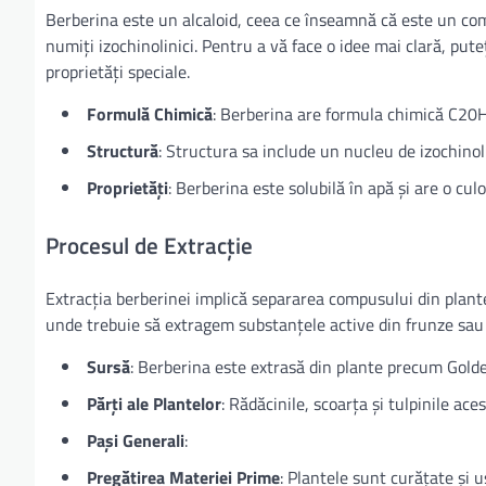
Berberina este un alcaloid, ceea ce înseamnă că este un com
numiți izochinolinici. Pentru a vă face o idee mai clară, pu
proprietăți speciale.
Formulă Chimică
: Berberina are formula chimică C2
Structură
: Structura sa include un nucleu de izochinol
Proprietăți
: Berberina este solubilă în apă și are o cul
Procesul de Extracție
Extracția berberinei implică separarea compusului din plante
unde trebuie să extragem substanțele active din frunze sau 
Sursă
: Berberina este extrasă din plante precum Golden
Părți ale Plantelor
: Rădăcinile, scoarța și tulpinile ac
Pași Generali
:
Pregătirea Materiei Prime
: Plantele sunt curățate și u