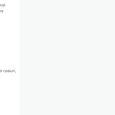
puși
re
i ceaiuri,