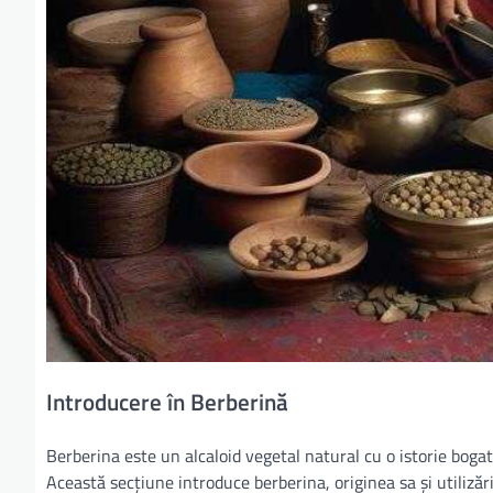
Introducere în Berberină
Berberina este un alcaloid vegetal natural cu o istorie bogat
Această secțiune introduce berberina, originea sa și utilizări