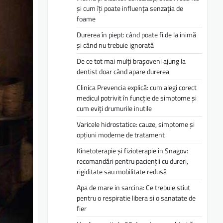
și cum îți poate influența senzația de
foame
Durerea în piept: când poate fi de la inimă
și când nu trebuie ignorată
De ce tot mai mulți brașoveni ajung la
dentist doar când apare durerea
Clinica Prevencia explică: cum alegi corect
medicul potrivit în funcție de simptome și
cum eviți drumurile inutile
Varicele hidrostatice: cauze, simptome și
opțiuni moderne de tratament
Kinetoterapie și fizioterapie în Snagov:
recomandări pentru pacienții cu dureri,
rigiditate sau mobilitate redusă
Apa de mare in sarcina: Ce trebuie stiut
pentru o respiratie libera si o sanatate de
fier