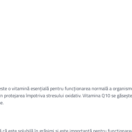
te o vitamină esențială pentru funcționarea normală a organismu
 în protejarea împotriva stresului oxidativ. Vitamina Q10 se găsește
e.
 că este solubilă în grăsimi și este importantă pentru funcționar