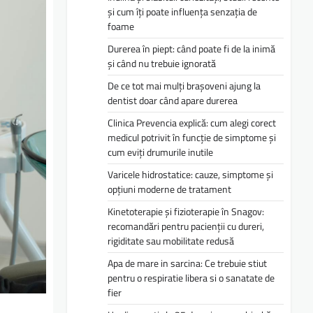
și cum îți poate influența senzația de
foame
Durerea în piept: când poate fi de la inimă
și când nu trebuie ignorată
De ce tot mai mulți brașoveni ajung la
dentist doar când apare durerea
Clinica Prevencia explică: cum alegi corect
medicul potrivit în funcție de simptome și
cum eviți drumurile inutile
Varicele hidrostatice: cauze, simptome și
opțiuni moderne de tratament
Kinetoterapie și fizioterapie în Snagov:
recomandări pentru pacienții cu dureri,
rigiditate sau mobilitate redusă
Apa de mare in sarcina: Ce trebuie stiut
pentru o respiratie libera si o sanatate de
fier