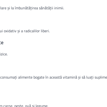
are și la îmbunătățirea sănătății inimii.
oxidativ și a radicalilor liberi.
ce
zice.
 consumați alimente bogate în această vitamină și să luați suplim
m carne, pește, ouă și legume.