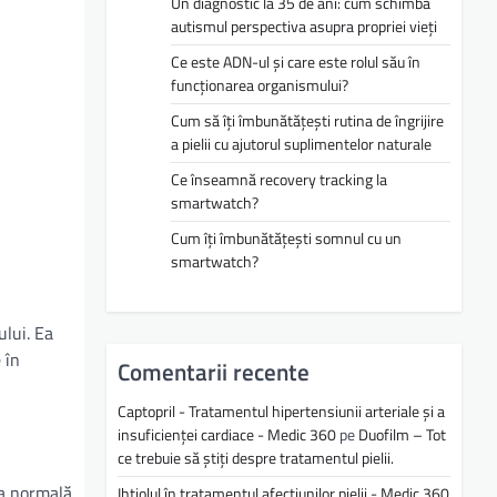
Un diagnostic la 35 de ani: cum schimbă
autismul perspectiva asupra propriei vieți
Ce este ADN-ul și care este rolul său în
funcționarea organismului?
Cum să îți îmbunătățești rutina de îngrijire
a pielii cu ajutorul suplimentelor naturale
Ce înseamnă recovery tracking la
smartwatch?
Cum îți îmbunătățești somnul cu un
smartwatch?
lui. Ea
 în
Comentarii recente
Captopril - Tratamentul hipertensiunii arteriale și a
insuficienței cardiace - Medic 360
pe
Duofilm – Tot
ce trebuie să știți despre tratamentul pielii.
ea normală
Ihtiolul în tratamentul afecțiunilor pielii - Medic 360