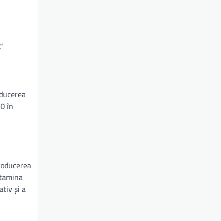
”
oducerea
10 în
producerea
itamina
tiv și a