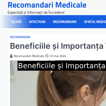
Recomandari Medicale
Skip
to
Expertiză și Informații de Încredere!
content
ACASĂ
AFECTIUNI
RECOMANDARI
SFATUL MEDI
RECOMANDARI
Beneficiile și Importanț
Recomandari Medicale
23 mai 2024