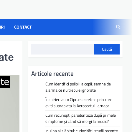
IRI
CONTACT
Caută
ate
Articole recente
Cum identifici polipii la copii: semne de
alarma ce nu trebuie ignorate
Închirieri auto Cipru: secretele prin care
eviți supraplata la Aeroportul Larnaca
Cum recunoști parodontoza după primele
simptome și când să mergi la medic?
Inulina și slăbitul: curiozități, studii recente