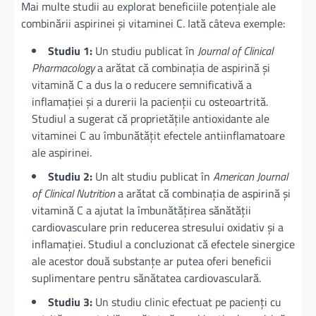
Mai multe studii au explorat beneficiile potențiale ale
combinării aspirinei și vitaminei C. Iată câteva exemple:
Studiu 1:
Un studiu publicat în
Journal of Clinical
Pharmacology
a arătat că combinația de aspirină și
vitamină C a dus la o reducere semnificativă a
inflamației și a durerii la pacienții cu osteoartrită.
Studiul a sugerat că proprietățile antioxidante ale
vitaminei C au îmbunătățit efectele antiinflamatoare
ale aspirinei.
Studiu 2:
Un alt studiu publicat în
American Journal
of Clinical Nutrition
a arătat că combinația de aspirină și
vitamină C a ajutat la îmbunătățirea sănătății
cardiovasculare prin reducerea stresului oxidativ și a
inflamației. Studiul a concluzionat că efectele sinergice
ale acestor două substanțe ar putea oferi beneficii
suplimentare pentru sănătatea cardiovasculară.
Studiu 3:
Un studiu clinic efectuat pe pacienți cu