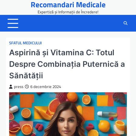
Recomandari Medicale
Skip
to
Expertiză și Informații de Încredere!
content
SFATUL MEDICULUI
Aspirină și Vitamina C: Totul
Despre Combinația Puternică a
Sănătății
press
6 decembrie 2024